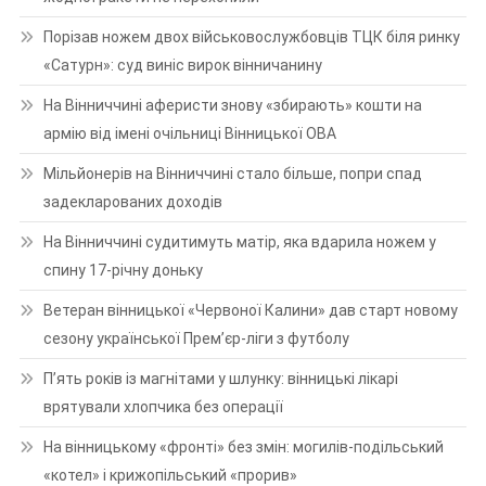
Порізав ножем двох військовослужбовців ТЦК біля ринку
«Сатурн»: суд виніс вирок вінничанину
На Вінниччині аферисти знову «збирають» кошти на
армію від імені очільниці Вінницької ОВА
Мільйонерів на Вінниччині стало більше, попри спад
задекларованих доходів
На Вінниччині судитимуть матір, яка вдарила ножем у
спину 17-річну доньку
Ветеран вінницької «Червоної Калини» дав старт новому
сезону української Прем’єр-ліги з футболу
П’ять років із магнітами у шлунку: вінницькі лікарі
врятували хлопчика без операції
На вінницькому «фронті» без змін: могилів-подільський
«котел» і крижопільський «прорив»