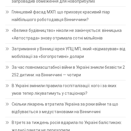
запровадив обмеження для новоприбулих
Глянцевий фасад МХП: що приховує красивий піар
найбільшого роботодавця Вінниччини?
«Велике будівництво» ніколи не закінчується: вінницька
«Автострада» знову отримала сотні мільйонів
Затримання у Вінниці ієрея УПЦ МП, який «відмазував» від
мобілізації за «богопротивні» долари
За час повномасштабної війни в Україні зникли безвісти 2
252 дитини: на Вінниччині — чотири
В Україні змінили правила госпіталізації: кого і за яких
умов тепер лікуватимуть у стаціонарі?
Скільки лікарень втратила Україна за роки війни та що
відбувається з медустановами на Вінниччині
Втретє за тиждень росія вдарила по Україні балістикою:
жодної ракети не перехопили