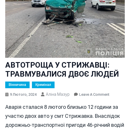
АВТОТРОЩА У СТРИЖАВЦІ:
ТРАВМУВАЛИСЯ ДВОЄ ЛЮДЕЙ
Вінничина
Кримінал
Аліна Мазур
On
9 Лютого, 2024
Leave A Comment
АВТОТРОЩ
Аварія сталася 8 лютого близько 12 години за
У
СТРИЖАВЦІ
участю двох авто у смт Стрижавка. Внаслідок
ТРАВМУВА
дорожньо-транспортної пригоди 46-річний водій
ДВОЄ