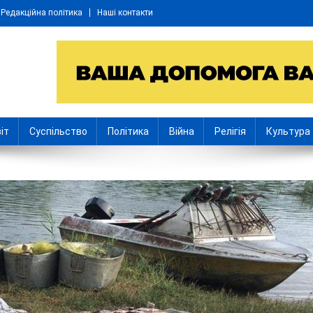
Редакційна політика
Наші контакти
іт
Суспільство
Політика
Війна
Релігія
Культура