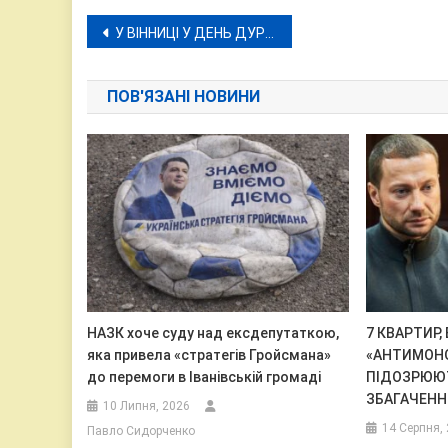
Навігація
У ВІННИЦІ У ДЕНЬ ДУРНЯ ПРИТЯГЛИ ДО ВІДПОВІДАЛЬНОСТІ ВІДОМОГО МАЖОРА. АЛЕ ТІЛЬКИ ДО АДМІНІСТРАТИВНОЇ
записів
ПОВ'ЯЗАНІ НОВИНИ
НАЗК хоче суду над ексдепутаткою,
7 КВАРТИР,
яка привела «стратегів Гройсмана»
«АНТИМОН
до перемоги в Іванівській громаді
ПІДОЗРЮЮ
ЗБАГАЧЕННІ
10 Липня, 2026
14 Серпня,
Павло Сидорченко