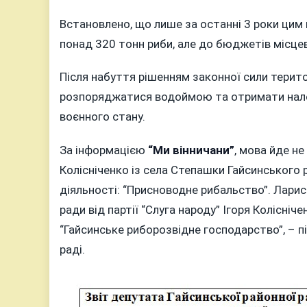
Встановлено, що лише за останні 3 роки ци
понад 320 тонн риби, але до бюджетів місцев
Після набуття рішенням законної сили тери
розпоряджатися водоймою та отримати нале
воєнного стану.
За інформацією
“Ми вінничани”
, мова йде н
Колісніченко із села Степашки Гайсинського
діяльності: “Присноводне рибальство”. Лари
ради від партії “Слуга народу” Ігоря Колісні
“Гайсинське риборозвідне господарство”, – 
раді.