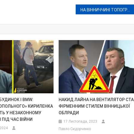
НА ВІННИЧЧИНІ ТОПОГРАФІЧНО ДЕГЕРОЇЗУВАЛИ «ЛЬОТЧИЦЮ» НАДІЮ САВЧЕНКО
 БУДИНОК І ВМW:
НАКИД ЛАЙНА НА ВЕНТИЛЯТОР СТ
ОПОЛЬНОГО» КИРИЛЕНКА
ФІРМЕННИМ СТИЛЕМ ВІННИЦЬКОЇ
ТЬ У НЕЗАКОННОМУ
ОБЛРАДИ
 ПІД ЧАС ВІЙНИ
17 Листопада, 2023
 2024
Павло Сидорченко