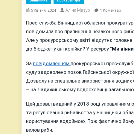
Вінничина
Прокуратура
Аліна Мазур
До
5 Квітня, 2024
1 Коментар
ЯК
Прес-служба Вінницької обласної прокуратури
СІМ’Я
повідомила про припинення незаконного риб
ГАЙСИ
ДЕПУТ
Але у прокурорському звіті відсутнє головне 
НАЛОВ
до бюджету ані копійки? У ресурсу “
Ми вінни
320
ТОНН
За
повідомленням
прокурорської прес-служб
РИБИ?
суду задоволено позов Гайсинської окружної
Дозволу на спеціальне використання водних б
– на Ладижинському водосховищі загально
Цей дозвіл виданий у 2018 році управлінням 
та регулювання рибальства у Вінницькій обла
користування водоймою. Тож фактично йому
вилов риби.