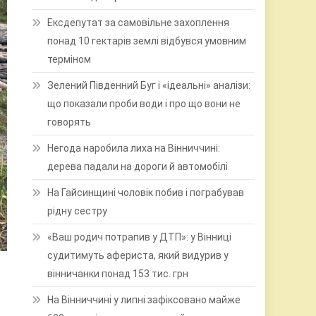
Ексдепутат за самовільне захоплення
понад 10 гектарів землі відбувся умовним
терміном
Зелений Південний Буг і «ідеальні» аналізи:
що показали проби води і про що вони не
говорять
Негода наробила лиха на Вінниччині:
дерева падали на дороги й автомобілі
На Гайсинщині чоловік побив і пограбував
рідну сестру
«Ваш родич потрапив у ДТП»: у Вінниці
судитимуть афериста, який видурив у
вінничанки понад 153 тис. грн
На Вінниччині у липні зафіксовано майже