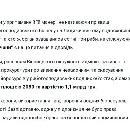
 у притаманній їй манері, не називаючи прізвищ,
огосподарського бізнесу на Ладижинському водосховищ
НСЬКОГО
АТА
– а хто ж організував вилов сотні тон риби, не сплачуюч
ИЛА
чани”
є на це питання відповідь.
и, рішенням Вінницького окружного адміністративного
 прокуратури про визнання незаконним та скасування
іоресурсів у рибогосподарських водних об’єктах, а саме
ю
площею 2080 га вартістю 1,1 млрд грн.
охорони, використання і відтворення водних біоресурсів
сті безпідставно, адже у підприємця не було права
 надали одноосібне право на безоплатний промисловий