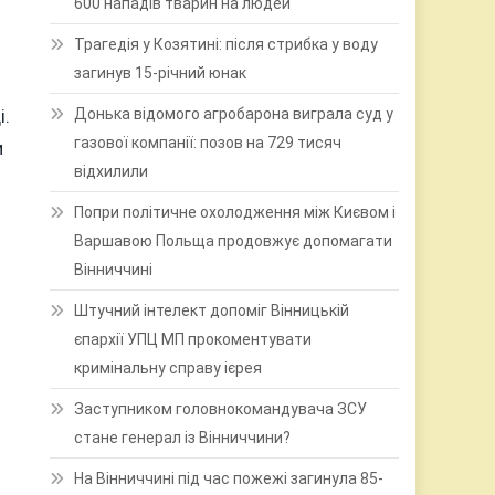
600 нападів тварин на людей
Трагедія у Козятині: після стрибка у воду
загинув 15-річний юнак
і.
Донька відомого агробарона виграла суд у
газової компанії: позов на 729 тисяч
и
відхилили
Попри політичне охолодження між Києвом і
Варшавою Польща продовжує допомагати
Вінниччині
Штучний інтелект допоміг Вінницькій
єпархії УПЦ МП прокоментувати
кримінальну справу ієрея
Заступником головнокомандувача ЗСУ
стане генерал із Вінниччини?
На Вінниччині під час пожежі загинула 85-