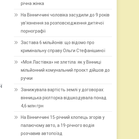
річна жінка
На Вінниччині чоловіка засудили до 9 років
ув’язнення за розповсюдження дитячої
порнографії
Застава 6 мільйонів: що відомо про
кримінальну справу Ольги Стефанішиної
«Моя Ластівка» не злетіла: як у Вінниці
мільйонний комунальний проєкт дійшов до
ручки
ї
Занижувала вартість землі у договорах:
вінницька рієлторка відшкодувала понад
4,6 млн грн
На Вінниччині 15-річний хлопець згорів у
палаючому авто, а 19-річного водія
розчавив автопоїзд