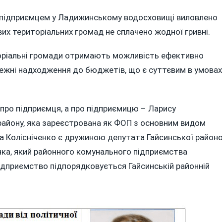
м підприємцем у Ладижинському водосховищі виловлено
их територіальних громад не сплачено жодної гривні.
торіальні громади отримають можливість ефективно
жні надходження до бюджетів, що є суттєвим в умовах
е про підприємця, а про підприємицю – Ларису
 району, яка зареєстрована як ФОП з основним видом
са Колісніченко є дружиною депутата Гайсинської районо
ченка, який районного комунального підприємства
підприємство підпорядковується Гайсинській районній