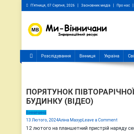
Skip
П’ятниця, 07 Серпня, 2026
Засновник медіа
Про нас
to
content
Ми Вінничани
Незалежний інформаційний портал Вінничини
Розслідування
Вінниця
Україна
Св
ПОРЯТУНОК ПІВТОРАРІЧНОЇ
БУДИНКУ (ВІДЕО)
Вінничина
on
13 Лютого, 2024
Аліна Мазур
Leave a Comment
ПОРЯТУ
12 лютого на планшетний пристрій наряду сек