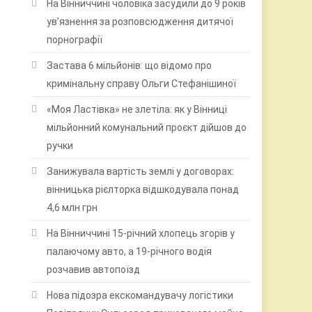
На Вінниччині чоловіка засудили до 9 років
ув’язнення за розповсюдження дитячої
порнографії
Застава 6 мільйонів: що відомо про
кримінальну справу Ольги Стефанішиної
«Моя Ластівка» не злетіла: як у Вінниці
мільйонний комунальний проєкт дійшов до
ручки
Занижувала вартість землі у договорах:
вінницька рієлторка відшкодувала понад
4,6 млн грн
На Вінниччині 15-річний хлопець згорів у
палаючому авто, а 19-річного водія
розчавив автопоїзд
Нова підозра екскомандувачу логістики