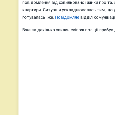
ПІВТОРА
повідомлення від схвильованої жінки про те,
ДИТИНИ
квартири. Ситуація ускладнювалась тим, що у
ЯКА
готувалась їжа.
Повідомляє
відділ комунікаці
ЗАЧИНИ
У
Вже за декілька хвилин екіпаж поліції прибув
БУДИНК
(ВІДЕО)