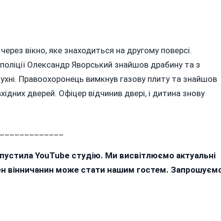
ерез вікно, яке знаходиться на другому поверсі.
 поліції Олександр Яворський знайшов драбину та з
кухні. Правоохоронець вимкнув газову плиту та знайшов
вхідних дверей. Офіцер відчинив двері, і дитина знову
_____________
апустила YouTube студію. Ми висвітлюємо актуальні
жен вінничанин може стати нашим гостем. Запрошуєм