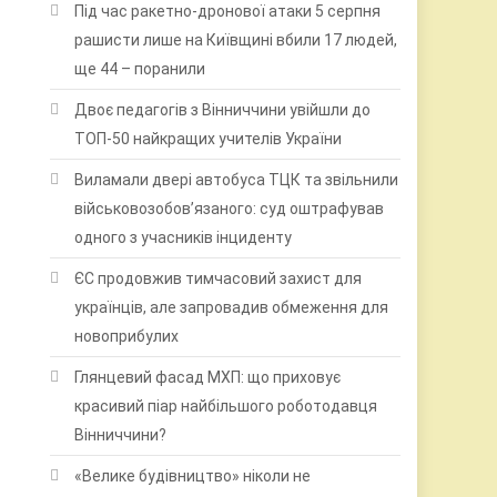
Під час ракетно-дронової атаки 5 серпня
рашисти лише на Київщині вбили 17 людей,
ще 44 – поранили
Двоє педагогів з Вінниччини увійшли до
ТОП-50 найкращих учителів України
Виламали двері автобуса ТЦК та звільнили
військовозобов’язаного: суд оштрафував
одного з учасників інциденту
ЄС продовжив тимчасовий захист для
українців, але запровадив обмеження для
новоприбулих
Глянцевий фасад МХП: що приховує
красивий піар найбільшого роботодавця
Вінниччини?
«Велике будівництво» ніколи не