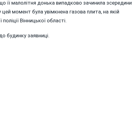
РІЧНОЇ
 що її малолітня донька випадково зачинила зсередини
,
 цей момент була увімкнена газова плита, на якій
ї поліції Вінницької області.
ЛАСЬ
 до будинку заявниці.
У