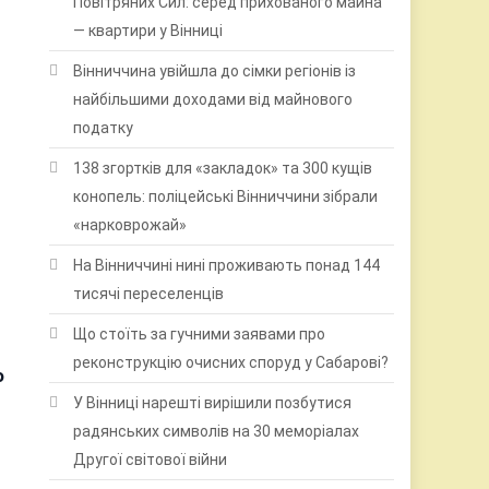
Повітряних Сил: серед прихованого майна
— квартири у Вінниці
Вінниччина увійшла до сімки регіонів із
найбільшими доходами від майнового
податку
138 згортків для «закладок» та 300 кущів
конопель: поліцейські Вінниччини зібрали
«нарковрожай»
На Вінниччині нині проживають понад 144
тисячі переселенців
Що стоїть за гучними заявами про
реконструкцію очисних споруд у Сабарові?
о
У Вінниці нарешті вирішили позбутися
радянських символів на 30 меморіалах
Другої світової війни