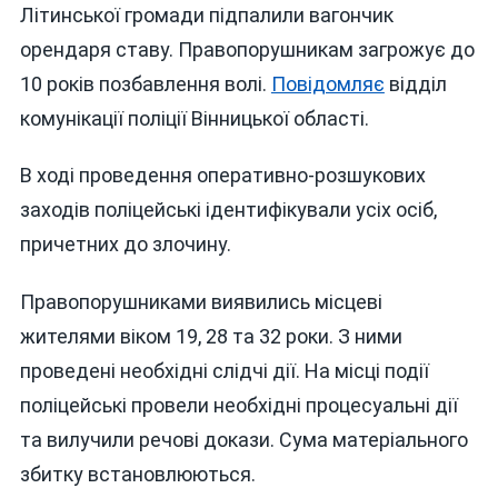
ВІННИЧЧ
Літинської громади підпалили вагончик
ПІДПАЛИ
орендаря ставу. Правопорушникам загрожує до
ВАГОНЧИ
10 років позбавлення волі.
Повідомляє
відділ
ОРЕНДАРЯ
СТАВУ
комунікації поліції Вінницької області.
В ході проведення оперативно-розшукових
заходів поліцейські ідентифікували усіх осіб,
причетних до злочину.
Правопорушниками виявились місцеві
жителями віком 19, 28 та 32 роки. З ними
проведені необхідні слідчі дії. На місці події
поліцейські провели необхідні процесуальні дії
та вилучили речові докази. Сума матеріального
збитку встановлюються.