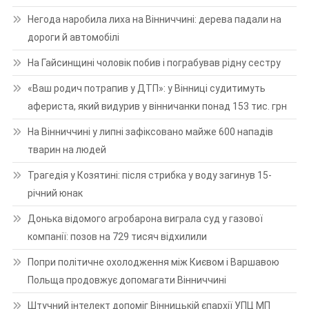
Негода наробила лиха на Вінниччині: дерева падали на
дороги й автомобілі
На Гайсинщині чоловік побив і пограбував рідну сестру
«Ваш родич потрапив у ДТП»: у Вінниці судитимуть
афериста, який видурив у вінничанки понад 153 тис. грн
На Вінниччині у липні зафіксовано майже 600 нападів
тварин на людей
Трагедія у Козятині: після стрибка у воду загинув 15-
річний юнак
Донька відомого агробарона виграла суд у газової
компанії: позов на 729 тисяч відхилили
Попри політичне охолодження між Києвом і Варшавою
Польща продовжує допомагати Вінниччині
Штучний інтелект допоміг Вінницькій єпархії УПЦ МП