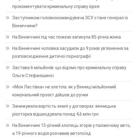
прокоментувати кримінальну справу ієрея
Заступником головнокомандувача ЗСУ стане генерал із
Вінниччини?
На Вінниччині під час пожежі загинула 85-річна жінка
На Вінниччині чоловіка засудили до 9 років ув’язнення за
розповсюдження дитячої порнографії
Застава 6 мільйонів: що відомо про кримінальну справу
Ольги Стефанішиної
«Моя Ластівка» не злетіла: як у Вінниці мільйонний
комунальний проєкт дійшов до ручки
Занижувала вартість землі у договорах: вінницька
рієлторка відшкодувала понад 4,6 млн грн
На Вінниччині 15-річний хлопець згорів у палаючому авто,
а 19-річного водія розчавив автопоїзд