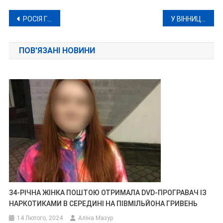
Навігація
РОСІЯ ГОТУЄТЬСЯ ДО МАСОВАНОГО РАКЕТНОГО ОБСТРІЛУ УКРАЇНИ
У ВІННИЦІ ВОДІЙКА ЗБИЛА ЖІНКУ ТА ДВОХ ДІТЕЙ
записів
ПОВ'ЯЗАНІ НОВИНИ
34-РІЧНА ЖІНКА ПОШТОЮ ОТРИМАЛА DVD-ПРОГРАВАЧ ІЗ
НАРКОТИКАМИ В СЕРЕДИНІ НА ПІВМІЛЬЙОНА ГРИВЕНЬ
14 Лютого, 2024
Аліна Мазур