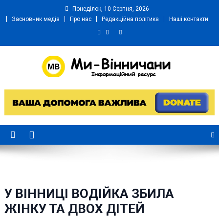
Skip
Понеділок, 10 Серпня, 2026
to
Засновник медіа
Про нас
Редакційна політика
Наші контакти
content
Ми Вінничани
Незалежний інформаційний портал Вінничини
У ВІННИЦІ ВОДІЙКА ЗБИЛА
ЖІНКУ ТА ДВОХ ДІТЕЙ