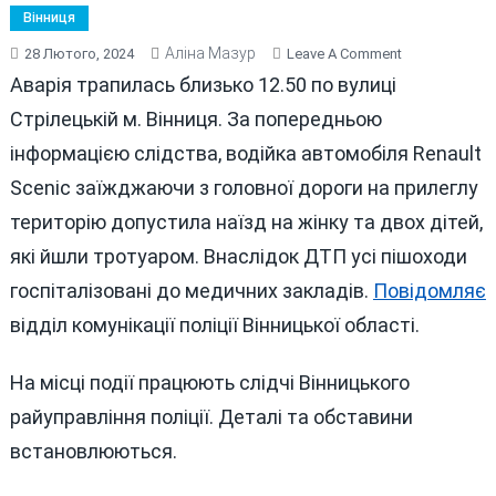
Вінниця
Аліна Мазур
On
28 Лютого, 2024
Leave A Comment
У
Аварія трапилась близько 12.50 по вулиці
ВІННИЦІ
Стрілецькій м. Вінниця. За попередньою
ВОДІЙКА
інформацією слідства, водійка автомобіля Renault
ЗБИЛА
ЖІНКУ
Scenic заїжджаючи з головної дороги на прилеглу
ТА
територію допустила наїзд на жінку та двох дітей,
ДВОХ
які йшли тротуаром. Внаслідок ДТП усі пішоходи
ДІТЕЙ
госпіталізовані до медичних закладів.
Повідомляє
відділ комунікації поліції Вінницької області.
На місці події працюють слідчі Вінницького
райуправління поліції. Деталі та обставини
встановлюються.