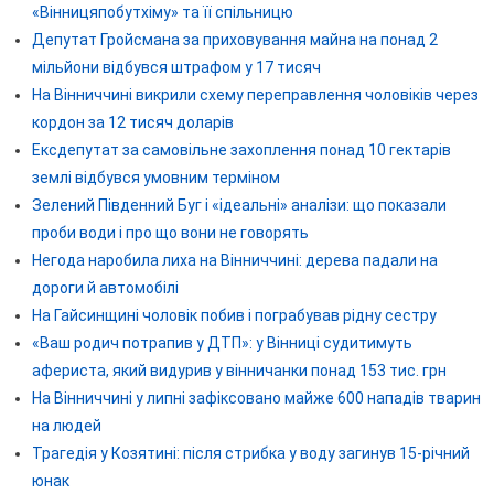
«Вінницяпобутхіму» та її спільницю
Депутат Гройсмана за приховування майна на понад 2
мільйони відбувся штрафом у 17 тисяч
На Вінниччині викрили схему переправлення чоловіків через
кордон за 12 тисяч доларів
Ексдепутат за самовільне захоплення понад 10 гектарів
землі відбувся умовним терміном
Зелений Південний Буг і «ідеальні» аналізи: що показали
проби води і про що вони не говорять
Негода наробила лиха на Вінниччині: дерева падали на
дороги й автомобілі
На Гайсинщині чоловік побив і пограбував рідну сестру
«Ваш родич потрапив у ДТП»: у Вінниці судитимуть
афериста, який видурив у вінничанки понад 153 тис. грн
На Вінниччині у липні зафіксовано майже 600 нападів тварин
на людей
Трагедія у Козятині: після стрибка у воду загинув 15-річний
юнак