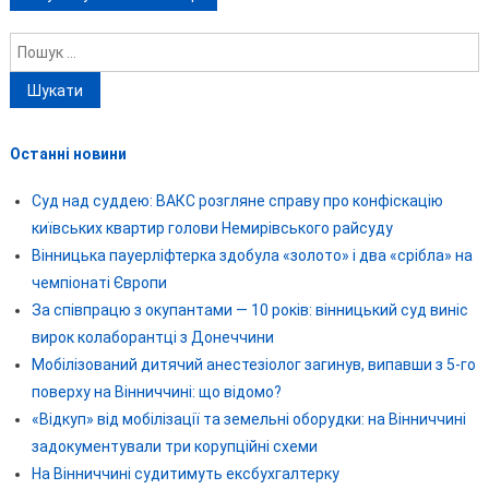
Пошук:
Останні новини
Суд над суддею: ВАКС розгляне справу про конфіскацію
київських квартир голови Немирівського райсуду
Вінницька пауерліфтерка здобула «золото» і два «срібла» на
чемпіонаті Європи
За співпрацю з окупантами — 10 років: вінницький суд виніс
вирок колаборантці з Донеччини
Мобілізований дитячий анестезіолог загинув, випавши з 5-го
поверху на Вінниччині: що відомо?
«Відкуп» від мобілізації та земельні оборудки: на Вінниччині
задокументували три корупційні схеми
На Вінниччині судитимуть ексбухгалтерку