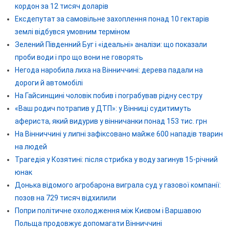
кордон за 12 тисяч доларів
Ексдепутат за самовільне захоплення понад 10 гектарів
землі відбувся умовним терміном
Зелений Південний Буг і «ідеальні» аналізи: що показали
проби води і про що вони не говорять
Негода наробила лиха на Вінниччині: дерева падали на
дороги й автомобілі
На Гайсинщині чоловік побив і пограбував рідну сестру
«Ваш родич потрапив у ДТП»: у Вінниці судитимуть
афериста, який видурив у вінничанки понад 153 тис. грн
На Вінниччині у липні зафіксовано майже 600 нападів тварин
на людей
Трагедія у Козятині: після стрибка у воду загинув 15-річний
юнак
Донька відомого агробарона виграла суд у газової компанії:
позов на 729 тисяч відхилили
Попри політичне охолодження між Києвом і Варшавою
Польща продовжує допомагати Вінниччині