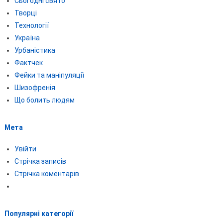
Сьогодні свято
Творці
Технології
Україна
Урбаністика
Фактчек
Фейки та маніпуляції
Шизофренія
Що болить людям
Мета
Увійти
Стрічка записів
Стрічка коментарів
Популярні категорії