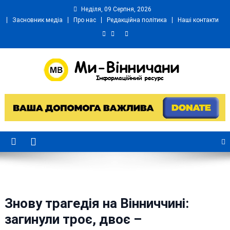
Skip
Неділя, 09 Серпня, 2026
to
Засновник медіа
Про нас
Редакційна політика
Наші контакти
content
Ми Вінничани
Незалежний інформаційний портал Вінничини
Знову трагедія на Вінниччині:
загинули троє, двоє –