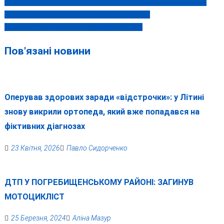
Вінницька мерія продовжує фінансувати сімейну корупційну
Навігація
годівницю головного сантехніка Гройсмана
записів
Як вигідно здати в оренду земельний пай
Пов'язані новини
Оперував здорових заради «відстрочки»: у Літині
знову викрили ортопеда, який вже попадався на
фіктивних діагнозах
23 Квітня, 2026
Павло Сидорченко
ДТП У ПОГРЕБИЩЕНСЬКОМУ РАЙОНІ: ЗАГИНУВ
МОТОЦИКЛІСТ
25 Березня, 2024
Аліна Мазур