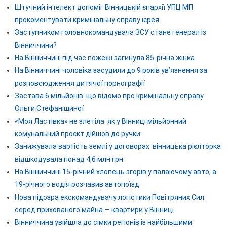
Штучний інтелект допоміг Вінницькій єпархії УПЦ МП
прокоментувати кримінальну справу ієрея
Заступником головнокомандувача ЗСУ стане генерал із
Вінниччини?
На Вінниччині під час пожежі загинула 85-річна жінка
На Вінниччині чоловіка засудили до 9 років ув’язнення за
розповсюдження дитячої порнографії
Застава 6 мільйонів: що відомо про кримінальну справу
Ольги Стефанішиної
«Моя Ластівка» не злетіла: як у Вінниці мільйонний
комунальний проєкт дійшов до ручки
Занижувала вартість землі у договорах: вінницька рієлторка
відшкодувала понад 4,6 млн грн
На Вінниччині 15-річний хлопець згорів у палаючому авто, а
19-річного водія розчавив автопоїзд
Нова підозра екскомандувачу логістики Повітряних Сил:
серед прихованого майна — квартири у Вінниці
Вінниччина увійшла до сімки регіонів із найбільшими