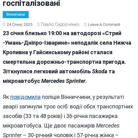
госпіталізовані
Вінничина
Павло Сидорченко
On
24 Січня, 2025
Leave A Comment
Знову
23 січня близько 19:00 на автодорозі «Стрий
Трагедія
-Умань-Дніпро-Ізварине» неподалік села Нижча
На
Кропивна у Гайсинському районі сталася
Вінниччин
Загинули
смертельна дорожньо-транспортна пригода.
Троє,
Зіткнулися легковий автомобіль
Skoda
та
Двоє
мікроавтобус
Mercedes Sprinter
.
–
Госпіталі
Як
повідомила
поліція Вінниччини, у результаті
аварії загинули троє осіб: водії обох транспортних
засобів (33 та 48 років) і 36-річна пасажирка
мікроавтобуса. Ще двоє пасажирів
Mercedes
Sprinter
– 30-річний чоловік і 57-річна жінка –