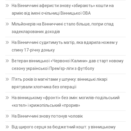
На Вінниччині аферисти знову «збирають» кошти на
армію від імені очільниці Вінницької ОВА
Мільйонерів на Вінниччині стало більше, попри спад
задекларованих доходів
На Вінниччині судитимуть матір, яка вдарила ножем у
спину 17-річну доньку
Ветеран вінницької «Червоної Калини» дав старт новому
сезону української Прем’єр-ліги з футболу
П’ять років із магнітами у шлунку: вінницькі лікарі
врятували хлопчика без операції
На вінницькому «фронті» без змін: могилів-подільський
«котел» і крижопільський «прорив»
На Вінниччині знову потонув чоловік
Від щирого серця за бюджетний кошт: у вінницькому