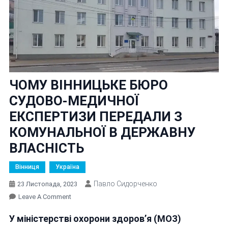
ЧОМУ ВІННИЦЬКЕ БЮРО
СУДОВО-МЕДИЧНОЇ
ЕКСПЕРТИЗИ ПЕРЕДАЛИ З
КОМУНАЛЬНОЇ В ДЕРЖАВНУ
ВЛАСНІСТЬ
Вінниця
Україна
Павло Сидорченко
23 Листопада, 2023
On
Leave A Comment
ЧОМУ
У міністерстві охорони здоров’я (МОЗ)
ВІННИЦЬКЕ