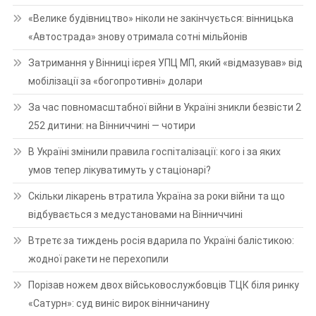
«Велике будівництво» ніколи не закінчується: вінницька
«Автострада» знову отримала сотні мільйонів
Затримання у Вінниці ієрея УПЦ МП, який «відмазував» від
мобілізації за «богопротивні» долари
За час повномасштабної війни в Україні зникли безвісти 2
252 дитини: на Вінниччині — чотири
В Україні змінили правила госпіталізації: кого і за яких
умов тепер лікуватимуть у стаціонарі?
Скільки лікарень втратила Україна за роки війни та що
відбувається з медустановами на Вінниччині
Втретє за тиждень росія вдарила по Україні балістикою:
жодної ракети не перехопили
Порізав ножем двох військовослужбовців ТЦК біля ринку
«Сатурн»: суд виніс вирок вінничанину