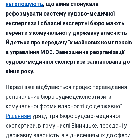
БЮРО
наголошують
, що війна спонукала
СУДОВО-
реформувати систему судово-медичної
МЕДИЧНОЇ
експертизи і обласні експертні бюро мають
ЕКСПЕРТИЗИ
ПЕРЕДАЛИ
перейти з комунальної у державну власність.
З
Йдеться про передачу їх майнових комплексів
КОМУНАЛЬНОЇ
в управління МОЗ. Завершення реорганізації
В
ДЕРЖАВНУ
судово-медичної експертизи запланована до
ВЛАСНІСТЬ
кінця року.
Наразі вже відбувається процес переведення
регіональних бюро судмедекспертизи із
комунальної форми власності до державної.
Рішенням
уряду три бюро судово-медичної
експертизи, в тому числі Вінницьке, передані у
державну власність із віднесенням їх до сфери