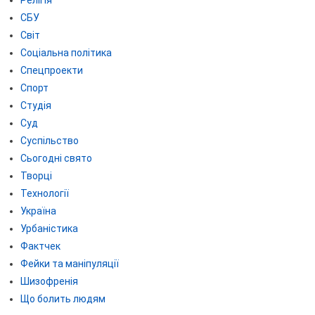
СБУ
Світ
Соціальна політика
Спецпроекти
Спорт
Студія
Суд
Суспільство
Сьогодні свято
Творці
Технології
Україна
Урбаністика
Фактчек
Фейки та маніпуляції
Шизофренія
Що болить людям