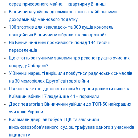
серед прихованого майна — квартири у Вінниці
Вінниччина увійшла до сімки регіонів із найбільшими
доходами від майнового податку
138 згортків для «закладок» та 300 кущів конопель:
поліцейські Вінниччини зібрали «нарковрожай»
На Вінниччині нині проживають понад 144 тисячі
переселенців
Що стоїть за гучними заявами про реконструкцію очисних
споруд у Сабарові?
У Вінниці нарешті вирішили позбутися радянських символів
на 30 меморіалах Другої світової війни
Під час ракетно-дронової атаки 5 серпня рашисти лише на
Київщині вбили 17 людей, ще 44 – поранили
Двоє педагогів з Вінниччини увійшли до ТОП-50 найкращих
учителів України
Виламали двері автобуса ТЦК та звільнили
військовозобов’язаного: суд оштрафував одного з учасників
інциденту