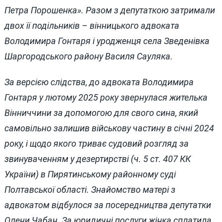
Петра Порошенка». Разом з депутаткою затримали
двох її подільників – вінницького адвоката
Володимира Гонтаря і уродженця села Зведенівка
Шаргородського району Василя Сауляка.
За версією слідства, до адвоката Володимира
Гонтаря у лютому 2025 року звернулася жителька
Вінниччини за допомогою для свого сина, який
самовільно залишив військову частину в січні 2024
року, і щодо якого триває судовий розгляд за
звинуваченням у дезертирстві (ч. 5 ст. 407 КК
України) в Пирятинському районному суді
Полтавської області. Знайомство матері з
адвокатом відбулося за посередництва депутатки
Олени Чабан. За юридичні послуги жінка сплатила