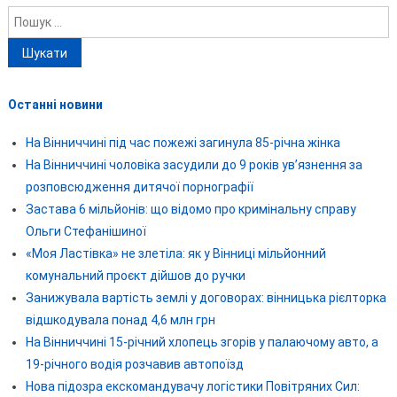
Пошук:
Останні новини
На Вінниччині під час пожежі загинула 85-річна жінка
На Вінниччині чоловіка засудили до 9 років ув’язнення за
розповсюдження дитячої порнографії
Застава 6 мільйонів: що відомо про кримінальну справу
Ольги Стефанішиної
«Моя Ластівка» не злетіла: як у Вінниці мільйонний
комунальний проєкт дійшов до ручки
Занижувала вартість землі у договорах: вінницька рієлторка
відшкодувала понад 4,6 млн грн
На Вінниччині 15-річний хлопець згорів у палаючому авто, а
19-річного водія розчавив автопоїзд
Нова підозра екскомандувачу логістики Повітряних Сил: