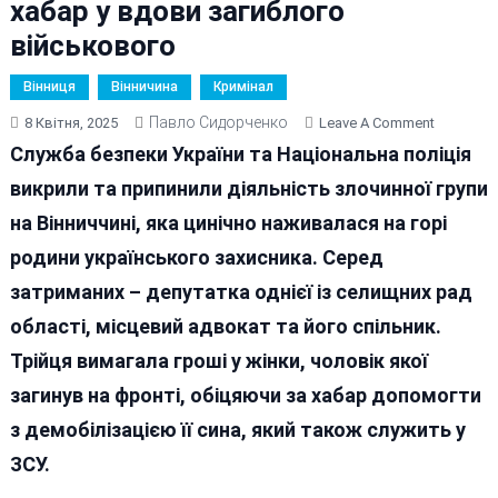
хабар у вдови загиблого
військового
Вінниця
Вінничина
Кримінал
Павло Сидорченко
On
8 Квітня, 2025
Leave A Comment
Депутатк
Служба безпеки України та Національна поліція
На
викрили та припинили діяльність злочинної групи
Вінниччин
на Вінниччині, яка цинічно наживалася на горі
З
Адвокат
родини українського захисника. Серед
І
затриманих – депутатка однієї із селищних рад
Спільник
області, місцевий адвокат та його спільник.
Вимагали
Хабар
Трійця вимагала гроші у жінки, чоловік якої
У
загинув на фронті, обіцяючи за хабар допомогти
Вдови
з демобілізацією її сина, який також служить у
Загиблог
Військов
ЗСУ.