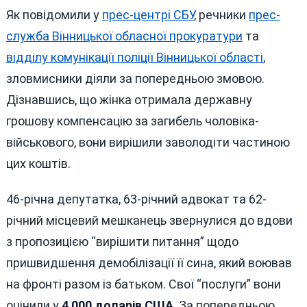
Як повідомили у
прес-центрі СБУ
, речники
прес-
служба Вінницької обласної прокуратури
та
відділу комунікації поліції Вінницької області
,
зловмисники діяли за попередньою змовою.
Дізнавшись, що жінка отримала державну
грошову компенсацію за загибель чоловіка-
військового, вони вирішили заволодіти частиною
цих коштів.
46-річна депутатка, 63-річний адвокат та 62-
річний місцевий мешканець звернулися до вдови
з пропозицією “вирішити питання” щодо
пришвидшення демобілізації її сина, який воював
на фронті разом із батьком. Свої “послуги” вони
оцінили у
4 000 доларів США
. За попередньою