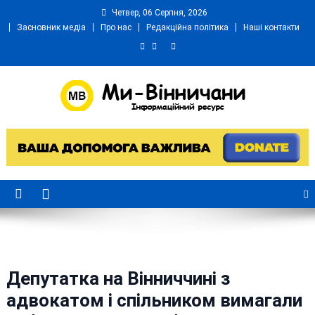
Skip
Четвер, 06 Серпня, 2026
to
Засновник медіа
Про нас
Редакційна політика
Наші контакти
content
Ми Вінничани
Незалежний інформаційний портал Вінничини
Депутатка на Вінниччині з
адвокатом і спільником вимагали