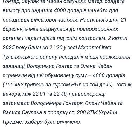
Гонтар, Сауляк та Чабан озвучили матері солдата
вимогу про надання 4000 доларів начебто для
посадовця військової частини. Наступного дня, 21
березня, жінка звернулася до правоохоронних
органів і надалі діяла під їхнім контролем. 2 квітня
2025 року близько 21:20 у селі Миролюбівка
Тульчинського району, неподалік місця проживання
заявниці, Володимир Гонтар та Олена Чабан
отримали від неї обумовлену суму – 4000 доларів
(165 492 гривень за курсом НБУ на той день). Того ж
вечора, між 22:01 та 22:40, правоохоронці
затримали Володимира Гонтаря, Олену Чабан та
Василя Сауляка в порядку ст. 208 КПК України.
Предмет хабаря було вилучено.