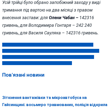
Усій трійці було обрано запобіжний заходу у виді
тримання під вартою на два місяці з правом
внесення застави: для
Олени Чабан –
142316
гривень, для Володимира Гонтаря – 242 240
гривень, для Василя Сауляка – 142316 гривень.
Вінницька альтернатива війні: шоумена «Слуги народу»
Навігація
розлучив суд, який раніше виправдав його за п’яне водіння
записів
Вінниччина під прицілом: як у соцмережах тероризують
підлітків та заробляють на їхньому страху
Пов'язані новини
Зіткнення вантажівки та мікроавтобуса на
Гайсинщині: восьмеро травмованих, поліція відкрила