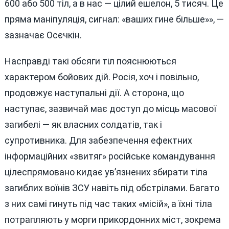
600 або 500 тіл, а в нас — цілий ешелон, 5 тисяч. Це
пряма маніпуляція, сигнал: «ваших гине більше»», —
зазначає Осєчкін.
Насправді такі обсяги тіл пояснюються
характером бойових дій. Росія, хоч і повільно,
продовжує наступальні дії. А сторона, що
наступає, зазвичай має доступ до місць масової
загибелі — як власних солдатів, так і
супротивника. Для забезпечення ефектних
інформаційних «звитяг» російське командування
цілеспрямовано кидає ув’язнених збирати тіла
загиблих воїнів ЗСУ навіть під обстрілами. Багато
з них самі гинуть під час таких «місій», а їхні тіла
потрапляють у морги прикордонних міст, зокрема