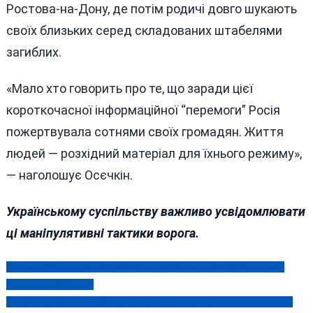
Ростова-на-Дону, де потім родичі довго шукають
своїх близьких серед складованих штабелями
загиблих.
«Мало хто говорить про те, що заради цієї
короткочасної інформаційної “перемоги” Росія
пожертвувала сотнями своїх громадян. Життя
людей — розхідний матеріал для їхнього режиму»,
— наголошує Осєчкін.
Українському суспільству важливо усвідомлювати
ці маніпулятивні тактики ворога.
Четвертий за тиждень обмін полоненими повернув додому
Навігація
чотирьох вінничан
записів
У незломленого російськими катами Дмитра Шаповалова не