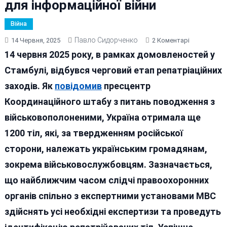
для інформаційної війни
Війна
Павло Сидорченко
До
14 Червня, 2025
2 Коментарі
Як
14 червня 2025 року, в рамках домовленостей у
Путінський
Стамбулі, відбувся черговий етап репатріаційних
Рейх
заходів. Як
повідомив
пресцентр
Використов
Трагедію
Координаційного штабу з питань поводження з
Повернення
військовополоненими, Україна отримала ще
Загиблих
1200 тіл, які, за твердженням російської
Для
Інформаційн
сторони, належать українським громадянам,
Війни
зокрема військовослужбовцям. Зазначається,
що найближчим часом слідчі правоохоронних
органів спільно з експертними установами МВС
здійснять усі необхідні експертизи та проведуть