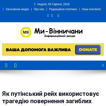
Skip
Неділя, 09 Серпня, 2026
to
Засновник медіа
Про нас
Редакційна політика
Наші контакти
content
Ми Вінничани
Незалежний інформаційний портал Вінничини
Як путінський рейх використовує
трагедію повернення загиблих