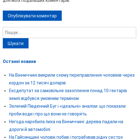
для моїх подальших коментарів.
Пошук:
Останні новини
На Вінниччині викрили схему переправлення чоловіків через
кордон за 12 тисяч доларів
Ексдепутат за самовільне захоплення понад 10 гектарів
землі відбувся умовним терміном
Зелений Південний Буг і «ідеальні» аналізи: що показали
проби води і про що вони не говорять
Негода наробила лиха на Вінниччині: дерева падали на
дороги й автомобілі
На Гайсинщині чоловік побив і пограбував рідну сестру