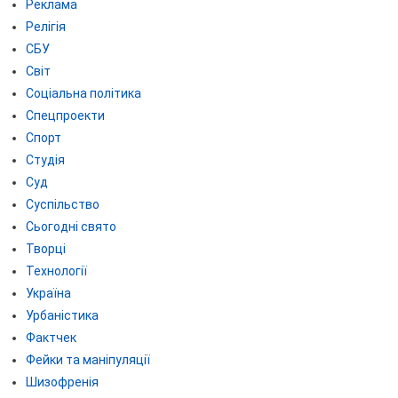
Реклама
Релігія
СБУ
Світ
Соціальна політика
Спецпроекти
Спорт
Студія
Суд
Суспільство
Сьогодні свято
Творці
Технології
Україна
Урбаністика
Фактчек
Фейки та маніпуляції
Шизофренія