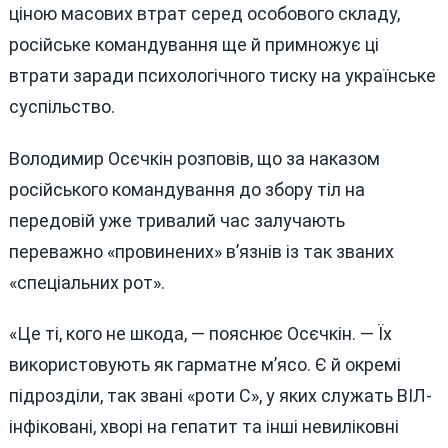
ціною масових втрат серед особового складу,
російське командування ще й примножує ці
втрати заради психологічного тиску на українське
суспільство.
Володимир Осєчкін розповів, що за наказом
російського командування до збору тіл на
передовій уже тривалий час залучають
переважно «провинених» в’язнів із так званих
«спеціальних рот».
«Це ті, кого не шкода, — пояснює Осєчкін. — Їх
використовують як гарматне м’ясо. Є й окремі
підрозділи, так звані «роти С», у яких служать ВІЛ-
інфіковані, хворі на гепатит та інші невиліковні