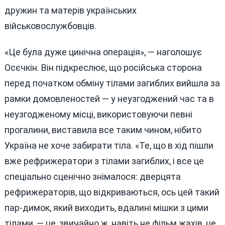
дружин та матерів українських
військовослужбовців.
«Це була дуже цинічна операція», — наголошує
Осєчкін. Він підкреслює, що російська сторона
перед початком обміну тілами загиблих вийшла за
рамки домовленостей — у неузгоджений час та в
неузгодженому місці, використовуючи певні
прогалини, виставила все таким чином, нібито
Україна не хоче забирати тіла. «Те, що в хід пішли
вже рефрижератори з тілами загиблих, і все це
спеціально сценічно знімалося: дверцята
рефрижераторів, що відкриваються, ось цей такий
пар-димок, який виходить, вдалині мішки з цими
тілами, — це, звичайно ж, навіть не фільм жахів, це