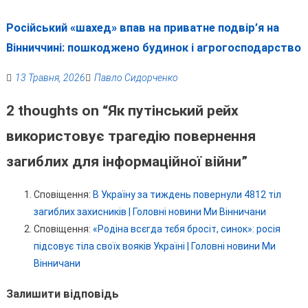
Російський «шахед» впав на приватне подвір’я на
Вінниччині: пошкоджено будинок і агрогосподарство
13 Травня, 2026
Павло Сидорченко
2 thoughts on “
Як путінський рейх
використовує трагедію повернення
загиблих для інформаційної війни
”
Сповіщення:
В Україну за тиждень повернули 4812 тіл
загиблих захисників | Головні новини Ми Вінничани
Сповіщення:
«Родіна всєгда тєбя бросіт, синок»: росія
підсовує тіла своїх вояків Україні | Головні новини Ми
Вінничани
Залишити відповідь