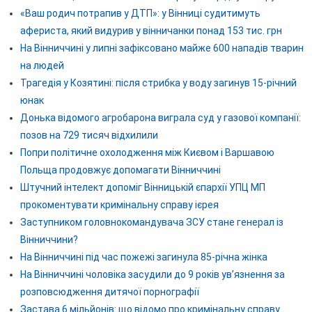
«Ваш родич потрапив у ДТП»: у Вінниці судитимуть
афериста, який видурив у вінничанки понад 153 тис. грн
На Вінниччині у липні зафіксовано майже 600 нападів тварин
на людей
Трагедія у Козятині: після стрибка у воду загинув 15-річний
юнак
Донька відомого агробарона виграла суд у газової компанії:
позов на 729 тисяч відхилили
Попри політичне охолодження між Києвом і Варшавою
Польща продовжує допомагати Вінниччині
Штучний інтелект допоміг Вінницькій єпархії УПЦ МП
прокоментувати кримінальну справу ієрея
Заступником головнокомандувача ЗСУ стане генерал із
Вінниччини?
На Вінниччині під час пожежі загинула 85-річна жінка
На Вінниччині чоловіка засудили до 9 років ув’язнення за
розповсюдження дитячої порнографії
Застава 6 мільйонів: що відомо про кримінальну справу