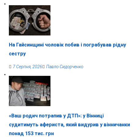
На Гайсинщині чоловік побив і пограбував рідну
сестру
7 Серпня, 2026
Павло Сидорченко
«Ваш родич потрапив у ДТП»: у Вінниці
судитимуть афериста, який видурив у вінничанки
понад 153 тис. грн