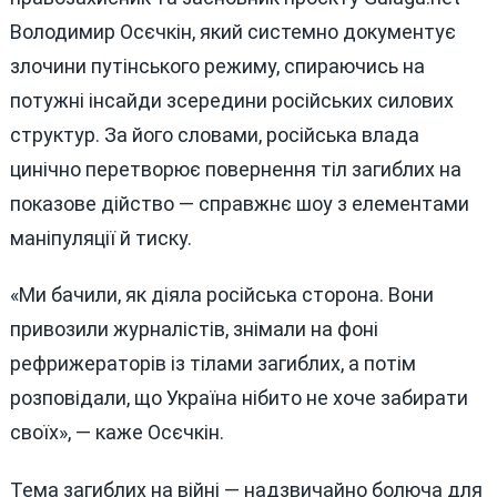
Володимир Осєчкін, який системно документує
злочини путінського режиму, спираючись на
потужні інсайди зсередини російських силових
структур. За його словами, російська влада
цинічно перетворює повернення тіл загиблих на
показове дійство — справжнє шоу з елементами
маніпуляції й тиску.
«Ми бачили, як діяла російська сторона. Вони
привозили журналістів, знімали на фоні
рефрижераторів із тілами загиблих, а потім
розповідали, що Україна нібито не хоче забирати
своїх», — каже Осєчкін.
Тема загиблих на війні — надзвичайно болюча для