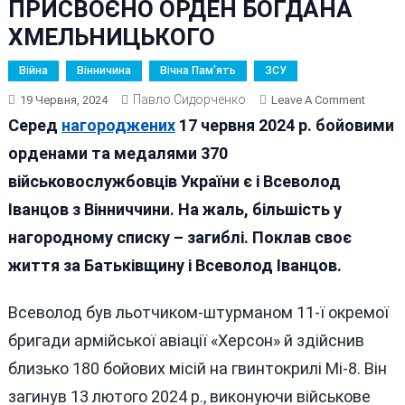
ПРИСВОЄНО ОРДЕН БОГДАНА
ХМЕЛЬНИЦЬКОГО
Війна
Вінничина
Вічна Пам'ять
ЗСУ
Павло Сидорченко
On
19 Червня, 2024
Leave A Comment
ЛЬОТЧ
Серед
нагороджених
17 червня 2024 р. бойовими
ШТУРМ
орденами та медалями 370
З
військовослужбовців України є і Всеволод
ВІННИ
ПОСМЕ
Іванцов з Вінниччини. На жаль, більшість у
ПРИСВ
нагородному списку – загиблі. Поклав своє
ОРДЕН
життя за Батьківщину і Всеволод Іванцов.
БОГДА
ХМЕЛЬ
Всеволод був льотчиком-штурманом 11-ї окремої
бригади армійської авіації «Херсон» й здійснив
близько 180 бойових місій на гвинтокрилі Мі-8. Він
загинув 13 лютого 2024 р., виконуючи військове