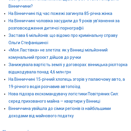
Вінниччини?
На Вінниччині під час пожежі загинула 85-річна жінка
На Вінниччині чоловіка засудили до 9 років ув’язнення за
розповсюдження дитячої порнографії
Застава 6 мільйонів: що відомо про кримінальну справу
Ольги Стефанішиної
«Моя Ластівка» не злетіла: як у Вінниці мільйонний
комунальний проєкт дійшов до ручки
Занижувала вартість землі у договорах: вінницька рієлторка
відшкодувала понад 4,6 млн грн
На Вінниччині 15-річний хлопець згорів у палаючому авто, а
19-річного водія розчавив автопоїзд
Нова підозра екскомандувачу логістики Повітряних Сил:
серед прихованого майна — квартири у Вінниці
Вінниччина увійшла до сімки регіонів із найбільшими
доходами від майнового податку