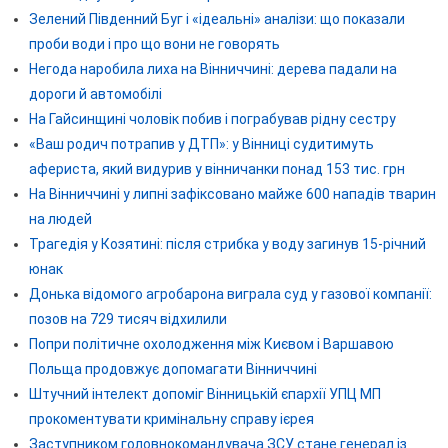
Зелений Південний Буг і «ідеальні» аналізи: що показали
проби води і про що вони не говорять
Негода наробила лиха на Вінниччині: дерева падали на
дороги й автомобілі
На Гайсинщині чоловік побив і пограбував рідну сестру
«Ваш родич потрапив у ДТП»: у Вінниці судитимуть
афериста, який видурив у вінничанки понад 153 тис. грн
На Вінниччині у липні зафіксовано майже 600 нападів тварин
на людей
Трагедія у Козятині: після стрибка у воду загинув 15-річний
юнак
Донька відомого агробарона виграла суд у газової компанії:
позов на 729 тисяч відхилили
Попри політичне охолодження між Києвом і Варшавою
Польща продовжує допомагати Вінниччині
Штучний інтелект допоміг Вінницькій єпархії УПЦ МП
прокоментувати кримінальну справу ієрея
Заступником головнокомандувача ЗСУ стане генерал із