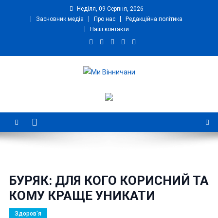
Skip
Неділя, 09 Серпня, 2026
to
Засновник медіа
Про нас
Редакційна політика
content
Наші контакти
Ми Вінничани
Незалежний інформаційний портал Вінничини
БУРЯК: ДЛЯ КОГО КОРИСНИЙ ТА
КОМУ КРАЩЕ УНИКАТИ
Здоров'я