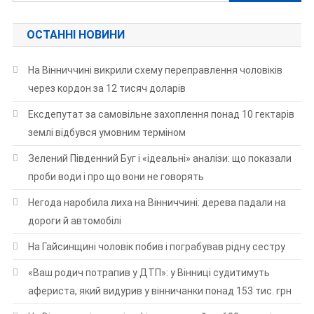
ОСТАННІ НОВИНИ
На Вінниччині викрили схему переправлення чоловіків
через кордон за 12 тисяч доларів
Ексдепутат за самовільне захоплення понад 10 гектарів
землі відбувся умовним терміном
Зелений Південний Буг і «ідеальні» аналізи: що показали
проби води і про що вони не говорять
Негода наробила лиха на Вінниччині: дерева падали на
дороги й автомобілі
На Гайсинщині чоловік побив і пограбував рідну сестру
«Ваш родич потрапив у ДТП»: у Вінниці судитимуть
афериста, який видурив у вінничанки понад 153 тис. грн