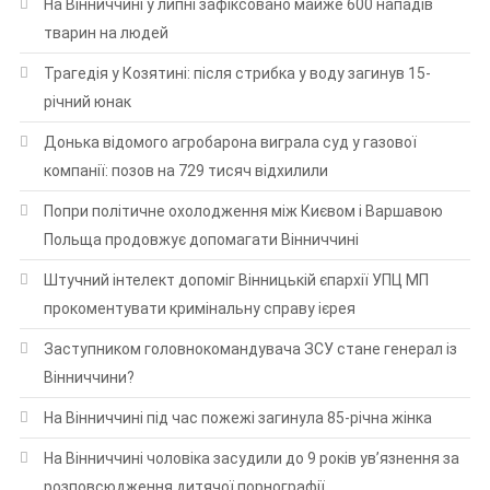
На Вінниччині у липні зафіксовано майже 600 нападів
тварин на людей
Трагедія у Козятині: після стрибка у воду загинув 15-
річний юнак
Донька відомого агробарона виграла суд у газової
компанії: позов на 729 тисяч відхилили
Попри політичне охолодження між Києвом і Варшавою
Польща продовжує допомагати Вінниччині
Штучний інтелект допоміг Вінницькій єпархії УПЦ МП
прокоментувати кримінальну справу ієрея
Заступником головнокомандувача ЗСУ стане генерал із
Вінниччини?
На Вінниччині під час пожежі загинула 85-річна жінка
На Вінниччині чоловіка засудили до 9 років ув’язнення за
розповсюдження дитячої порнографії