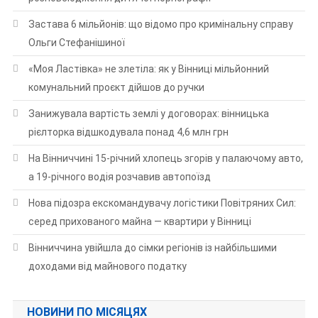
Застава 6 мільйонів: що відомо про кримінальну справу
Ольги Стефанішиної
«Моя Ластівка» не злетіла: як у Вінниці мільйонний
комунальний проєкт дійшов до ручки
Занижувала вартість землі у договорах: вінницька
рієлторка відшкодувала понад 4,6 млн грн
На Вінниччині 15-річний хлопець згорів у палаючому авто,
а 19-річного водія розчавив автопоїзд
Нова підозра екскомандувачу логістики Повітряних Сил:
серед прихованого майна — квартири у Вінниці
Вінниччина увійшла до сімки регіонів із найбільшими
доходами від майнового податку
НОВИНИ ПО МІСЯЦЯХ