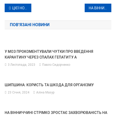
Навігація
ЦІЄЇ НОЧІ РОСІЙСЬКІ ДРОНИ АТАКУВАЛИ УКРАЇНУ : 26 ЗБИТІ ІЗ 38
НА ВІННИЧЧИНІ ЗАБОРОНА ПРОДАЖУ АЛКОГОЛЮ З 22:00 ДО 6:00
записів
ПОВ'ЯЗАНІ НОВИНИ
У МОЗ ПРОКОМЕНТУВАЛИ ЧУТКИ ПРО ВВЕДЕННЯ
КАРАНТИНУ ЧЕРЕЗ СПАЛАХ ГЕПАТИТУ А
3 Листопада, 2023
Павло Сидорченко
ШИПШИНА: КОРИСТЬ ТА ШКОДА ДЛЯ ОРГАНІЗМУ
23 Січня, 2024
Аліна Мазур
НА ВІННИЧЧИНІ СТРІМКО ЗРОСТАЄ ЗАХВОРЮВАНІСТЬ НА