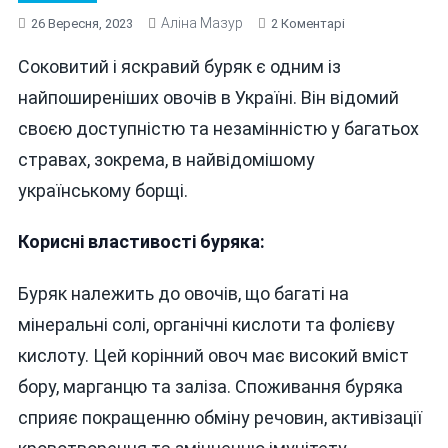
Аліна Мазур
До
26 Вересня, 2023
2 Коментарі
БУРЯК:
Соковитий і яскравий буряк є одним із
ДЛЯ
КОГО
найпоширеніших овочів в Україні. Він відомий
КОРИСНИЙ
своєю доступністю та незамінністю у багатьох
ТА
стравах, зокрема, в найвідомішому
КОМУ
КРАЩЕ
українському борщі.
УНИКАТИ
Корисні властивості буряка:
Буряк належить до овочів, що багаті на
мінеральні солі, органічні кислоти та фолієву
кислоту. Цей корінний овоч має високий вміст
бору, марганцю та заліза. Споживання буряка
сприяє покращенню обміну речовин, активізації