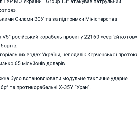
діл ГУР МО України “Group 13” атакував патрульний
ЗНИЩИЛИ
котов».
ВОРОЖИЙ
КОРАБЕЛЬ
ськими Силами ЗСУ та за підтримки Міністерства
“СЕРҐЄЙ
КОТОВ”
 V5” російський корабель проекту 22160 «сєрґєй котов
бортів.
оріальних водах України, неподалік Керченської проток
зько 65 мільйонів доларів.
можна було встановлювати модульне тактичне ударне
бр” та протикорабельні Х-35У “Уран”.