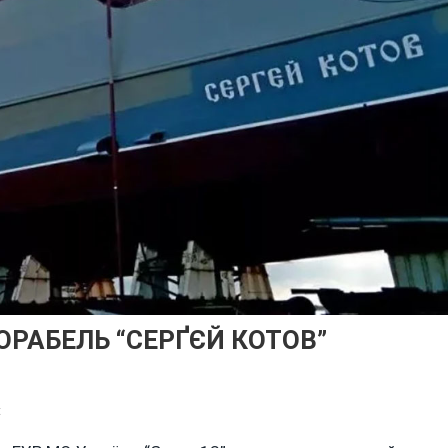
РАБЕЛЬ “СЕРҐЄЙ КОТОВ”
On
t
ЗСУ