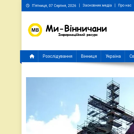
Skip
Засновник медіа
Про нас
П’ятниця, 07 Серпня, 2026
to
content
Ми Вінничани
Незалежний інформаційний портал Вінничини
Розслідування
Вінниця
Україна
Св