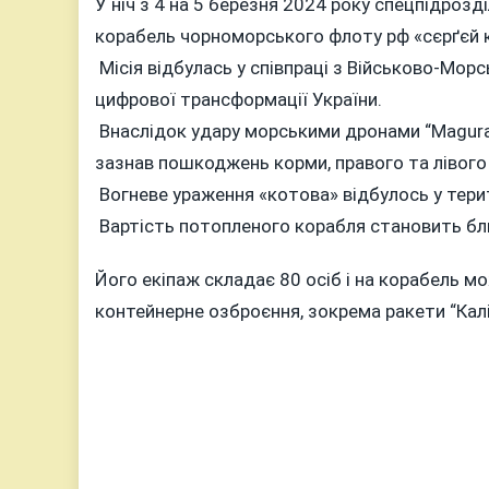
У ніч з 4 на 5 березня 2024 року спецпідроз
корабель чорноморського флоту рф «cєрґєй 
Місія відбулась у співпраці з Військово-Мор
цифрової трансформації України.
Внаслідок удару морськими дронами “Magura
зазнав пошкоджень корми, правого та лівого 
Вогневе ураження «котова» відбулось у терит
Вартість потопленого корабля становить бли
Його екіпаж складає 80 осіб і на корабель 
контейнерне озброєння, зокрема ракети “Калі