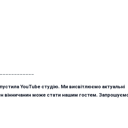
____________
апустила YouTube студію. Ми висвітлюємо актуальні
жен вінничанин може стати нашим гостем. Запрошуєм