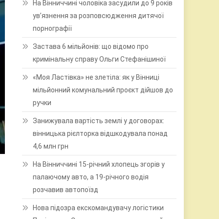
На Вінниччині чоловіка засудили до 9 років
ув’язнення за розповсюдження дитячої
порнографії
Застава 6 мільйонів: що відомо про
кримінальну справу Ольги Стефанішиної
«Моя Ластівка» не злетіла: як у Вінниці
мільйонний комунальний проєкт дійшов до
ручки
Занижувала вартість землі у договорах:
вінницька рієлторка відшкодувала понад
4,6 млн грн
На Вінниччині 15-річний хлопець згорів у
палаючому авто, а 19-річного водія
розчавив автопоїзд
Нова підозра екскомандувачу логістики