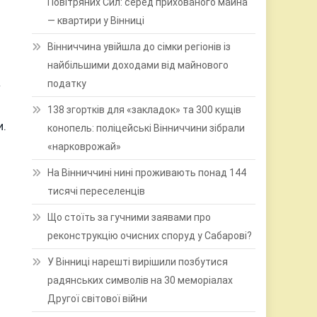
Повітряних Сил: серед прихованого майна
— квартири у Вінниці
Вінниччина увійшла до сімки регіонів із
найбільшими доходами від майнового
податку
»
138 згортків для «закладок» та 300 кущів
и.
конопель: поліцейські Вінниччини зібрали
«нарковрожай»
На Вінниччині нині проживають понад 144
тисячі переселенців
Що стоїть за гучними заявами про
реконструкцію очисних споруд у Сабарові?
У Вінниці нарешті вирішили позбутися
радянських символів на 30 меморіалах
Другої світової війни