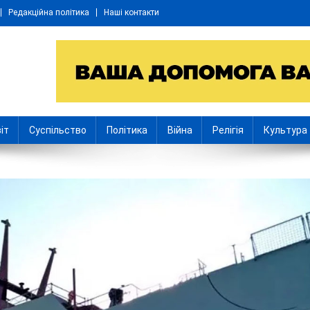
Редакційна політика
Наші контакти
іт
Суспільство
Політика
Війна
Релігія
Культура