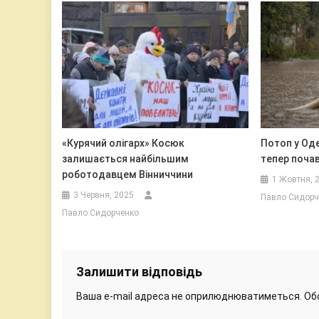
«Курячий олігарх» Косюк
Потоп у Оде
залишається найбільшим
тепер почав
роботодавцем Вінниччини
1 Жовтня, 
3 Червня, 2025
Павло Сидорч
Павло Сидорченко
Залишити відповідь
Ваша e-mail адреса не оприлюднюватиметься.
Об