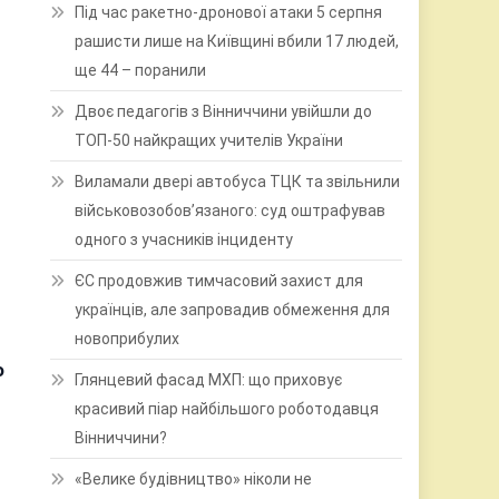
Під час ракетно-дронової атаки 5 серпня
рашисти лише на Київщині вбили 17 людей,
ще 44 – поранили
Двоє педагогів з Вінниччини увійшли до
ТОП-50 найкращих учителів України
Виламали двері автобуса ТЦК та звільнили
військовозобов’язаного: суд оштрафував
одного з учасників інциденту
ЄС продовжив тимчасовий захист для
українців, але запровадив обмеження для
новоприбулих
о
Глянцевий фасад МХП: що приховує
красивий піар найбільшого роботодавця
Вінниччини?
«Велике будівництво» ніколи не