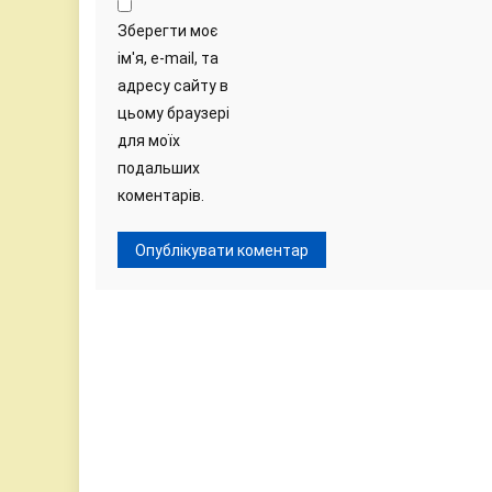
Зберегти моє
ім'я, e-mail, та
адресу сайту в
цьому браузері
для моїх
подальших
коментарів.