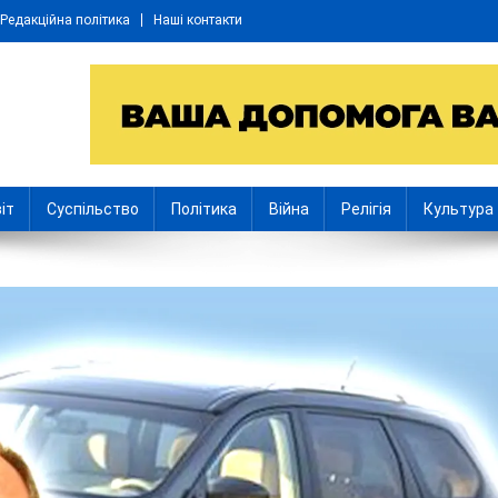
Редакційна політика
Наші контакти
іт
Суспільство
Політика
Війна
Релігія
Культура