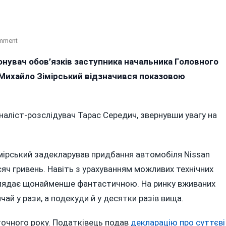
On
omment
Фінансове
онувач обов’язків заступника начальника Головного
Диво
Михайло Зімірський відзначився показовою
По-
Вінницькі:
Податківець
Купив
аліст-розслідувач Тарас Середич, звернувши увагу на
Авто
За
45
імірський задекларував придбання автомобіля Nissan
Тисяч,
А
сяч гривень. Навіть з урахуванням можливих технічних
Продав
глядає щонайменше фантастичною. На ринку вживаних
За
ай у рази, а подекуди й у десятки разів вища.
700
Тисяч
оточного року. Податківець подав
декларацію про суттєві