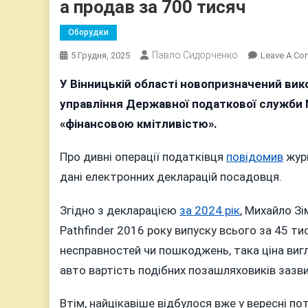
а продав за 700 тисяч
Оборудки
Павло Сидорченко
5 Грудня, 2025
Leave A C
У Вінницькій області новопризначений вик
управління Державної податкової служби 
«фінансовою кмітливістю».
Про дивні операції податківця
повідомив
журн
дані електронних декларацій посадовця.
Згідно з декларацією
за 2024 рік
, Михайло З
Pathfinder 2016 року випуску всього за 45 ти
несправностей чи пошкоджень, така ціна ви
авто вартість подібних позашляховиків зазвич
Втім, найцікавіше відбулося вже у вересні п