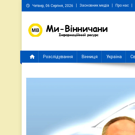
Skip
Засновник медіа
Про нас
Четвер, 06 Серпня, 2026
to
content
Ми Вінничани
Незалежний інформаційний портал Вінничини
Розслідування
Вінниця
Україна
Св