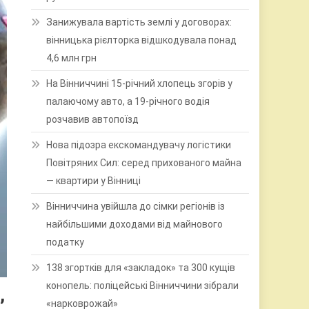
Занижувала вартість землі у договорах:
вінницька рієлторка відшкодувала понад
4,6 млн грн
На Вінниччині 15-річний хлопець згорів у
палаючому авто, а 19-річного водія
розчавив автопоїзд
Нова підозра екскомандувачу логістики
Повітряних Сил: серед прихованого майна
— квартири у Вінниці
Вінниччина увійшла до сімки регіонів із
найбільшими доходами від майнового
податку
138 згортків для «закладок» та 300 кущів
конопель: поліцейські Вінниччини зібрали
,
«нарковрожай»