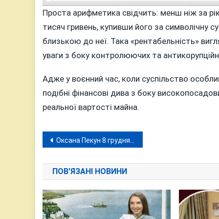
Проста арифметика свідчить: менш ніж за рік
тисяч гривень, купивши його за символічну 
близькою до неї. Така «рентабельність» виг
уваги з боку контролюючих та антикорупційни
Адже у воєнний час, коли суспільство особли
подібні фінансові дива з боку високопосадо
реальної вартості майна.
Навігація
Оксана Пекун 8 грудня у Вінниці у виставі «Вечори на хуторі поблизу Диканьки»: «Веземо вам позитив і українство!»
записів
ПОВ'ЯЗАНІ НОВИНИ