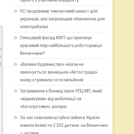
одного з учасників інциденту
ЄС продовжив тимчасовий захист для
українців, але запровадив обмеження для
новоприбулих
Глянцевий фасад МХП: що приховує
красивий піар найбільшого роботодавця
Вінниччини?
«Велике будівництво» ніколи не
закінчується: вінницька «Автострада»
знову отримала сотні мільйонів
Затримання у Вінниці ієрея УПЦ МП, який
«відмазував» від мобілізації за
«богопротивні» долари
За час повномасштабної війни в Україні
зникли безвісти 2 252 дитини: на Вінниччині
— чотири