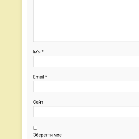
Ім'я
*
Email
*
Сайт
Зберегти моє