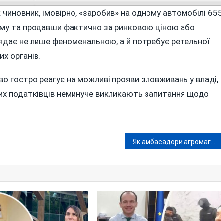
 чиновник, імовірно, «заробив» на одному автомобілі 65
суму та продавши фактично за ринковою ціною або
лядає не лише феноменальною, а й потребує ретельної
х органів.
во гостро реагує на можливі прояви зловживань у владі,
вих податківців неминуче викликають запитання щодо
Як амбасадори агромагната Косюка передумали вбивати вінницького активіста