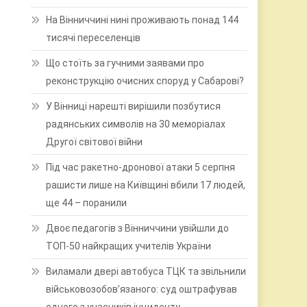
На Вінниччині нині проживають понад 144
тисячі переселенців
Що стоїть за гучними заявами про
реконструкцію очисних споруд у Сабарові?
У Вінниці нарешті вирішили позбутися
радянських символів на 30 меморіалах
Другої світової війни
Під час ракетно-дронової атаки 5 серпня
рашисти лише на Київщині вбили 17 людей,
ще 44 – поранили
Двоє педагогів з Вінниччини увійшли до
ТОП-50 найкращих учителів України
Виламали двері автобуса ТЦК та звільнили
військовозобов’язаного: суд оштрафував