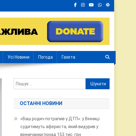
Усі Новини
Погода
Газета
Пошук:
ОСТАННІ НОВИНИ
«Ваш родич потрапив у ДТП»: у Вінниці
судитимуть афериста, який видурив у
вінничанки понад 153 тис. грн