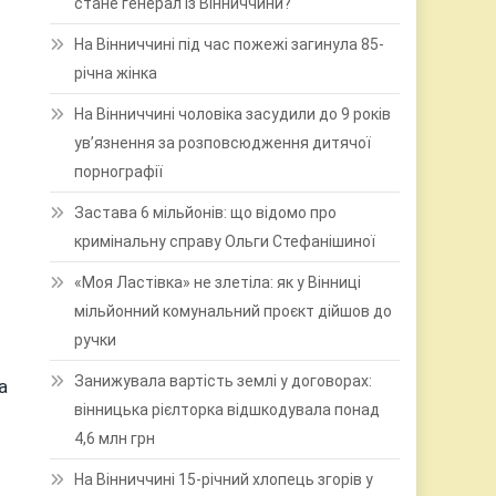
стане генерал із Вінниччини?
На Вінниччині під час пожежі загинула 85-
річна жінка
На Вінниччині чоловіка засудили до 9 років
ув’язнення за розповсюдження дитячої
порнографії
Застава 6 мільйонів: що відомо про
кримінальну справу Ольги Стефанішиної
«Моя Ластівка» не злетіла: як у Вінниці
мільйонний комунальний проєкт дійшов до
ручки
Занижувала вартість землі у договорах:
а
вінницька рієлторка відшкодувала понад
4,6 млн грн
На Вінниччині 15-річний хлопець згорів у