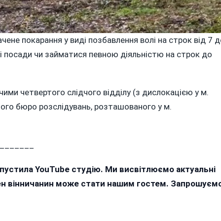
чене покарання у виді позбавлення волі на строк від 7 д
ні посади чи займатися певною діяльністю на строк до
ими четвертого слідчого відділу (з дислокацією у м.
ного бюро розслідувань, розташованого у м.
_______
апустила YouTube студію. Ми висвітлюємо актуальні
жен вінничанин може стати нашим гостем. Запрошуєм