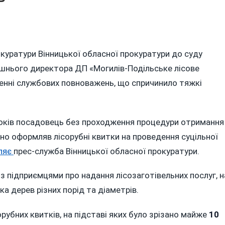
n
УДИТИМУТЬ
окуратури Вінницької обласної прокуратури до суду
ОЛИШНЬОГО
шнього директора ДП «Могилів-Подільське лісове
ИРЕКТОРА
ОГИЛІВ-
енні службових повноважень, що спричинило тяжкі
ОДІЛЬСЬКОГО
ІСГОСПУ,
КИЙ
років посадовець без проходження процедури отримання
ПРИЧИНИВ
нно оформляв лісорубні квитки на проведення суцільної
БИТКИ
ОВКІЛЛЮ
ляє
прес-служба Вінницької обласної прокуратури.
А
8
 з підприємцями про надання лісозаготівельних послуг, н
ІЛЬЙОНІВ
а дерев різних порід та діаметрів.
рубних квитків, на підставі яких було зрізано майже
10