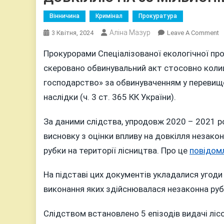
Вінничина
Кримінал
Прокуратура
Аліна Мазур
O
3 Квітня, 2024
Leave A Comment
С
Прокурорами Спеціалізованої екологічної пр
К
скеровано обвинувальний акт стосовно коли
Д
М
господарство» за обвинуваченням у перевищ
П
наслідки (ч. 3 ст. 365 КК України).
Л
Я
За даними слідства, упродовж 2020 – 2021 
С
висновку з оцінки впливу на довкілля незако
З
Д
рубки на території лісництва. Про це
повідом
Н
5
На підставі цих документів укладалися угоди
М
виконання яких здійснювалася незаконна рубк
Слідством встановлено 5 епізодів видачі лісо