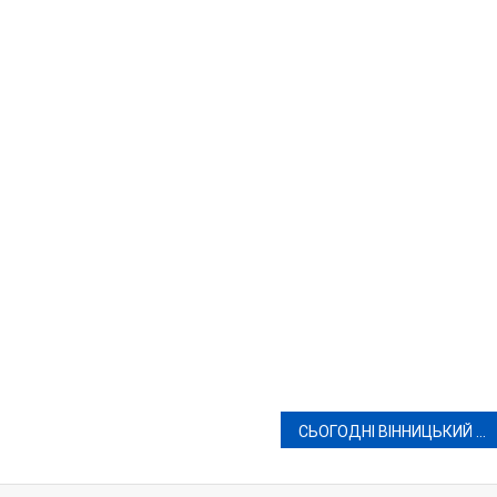
СЬОГОДНІ ВІННИЦЬКИЙ МЕДУНІВЕРСИТЕТ ОБИРАЄ СОБІ РЕКТОРА