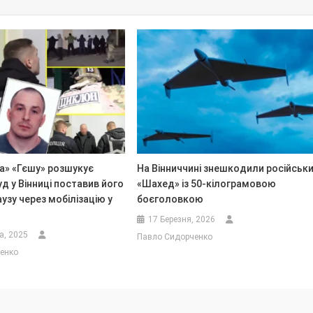
а» «Гєшу» розшукує
На Вінниччині знешкодили російськ
уд у Вінниці поставив його
«Шахед» із 50-кілограмовою
аузу через мобілізацію у
боєголовкою
17 Березня, 2026
а, 2025
Павло Сидорченко
енко