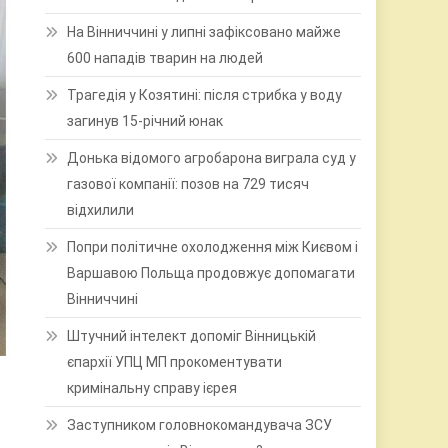
На Вінниччині у липні зафіксовано майже
600 нападів тварин на людей
Трагедія у Козятині: після стрибка у воду
загинув 15-річний юнак
Донька відомого агробарона виграла суд у
газової компанії: позов на 729 тисяч
відхилили
Попри політичне охолодження між Києвом і
Варшавою Польща продовжує допомагати
Вінниччині
Штучний інтелект допоміг Вінницькій
єпархії УПЦ МП прокоментувати
кримінальну справу ієрея
Заступником головнокомандувача ЗСУ