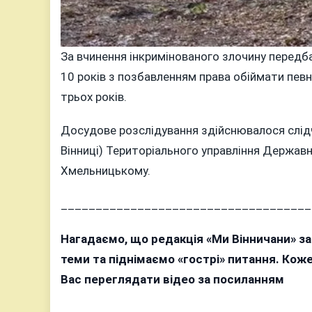
За вчинення інкримінованого злочину передба
10 років з позбавленням права обіймати пев
трьох років.
Досудове розслідування здійснювалося слідч
Вінниці) Територіального управління Держав
Хмельницькому.
____________________________________
Нагадаємо, що редакція «Ми Вінничани» з
теми та піднімаємо «гострі» питання. Ко
Вас переглядати відео за посиланням