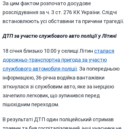
За цим фактом розпочато досудове
розслідування за ч. 3 ст. 276 КК України. Слідчі
встановлюють усі обставини та причини трагедії.
ДТП за участю службового авто поліції у Літині
18 січня близько 10:00 у селищі Літин
сталася
дорожньо-транспортна пригода за участю
службового автомобіля поліції
. За попередньою
інформацією, 36-річна водійка вантажівки
зіткнулася зі службовим авто, яке за інерцією
зачепило легковик, що зупинився перед
пішохідним переходом.
В результаті ДТП один поліцейський отримав
травми та був госпіталізований, інші учасники не