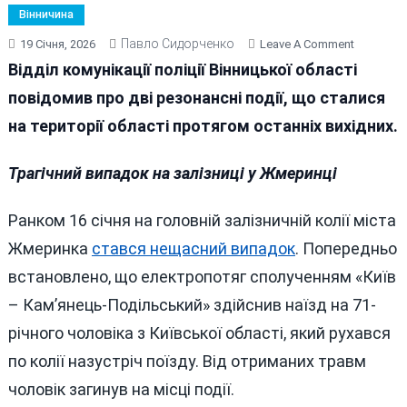
Вінничина
Павло Сидорченко
On
19 Січня, 2026
Leave A Comment
Вихідні
Відділ комунікації поліції Вінницької області
На
повідомив про дві резонансні події, що сталися
Вінниччин
на території області протягом останніх вихідних.
Смертель
Трагедія
Та
Трагічний випадок на залізниці у Жмеринці
ДТП
За
Ранком 16 січня на головній залізничній колії міста
Участю
Жмеринка
стався нещасний випадок
. Попередньо
Поліції
встановлено, що електропотяг сполученням «Київ
– Кам’янець-Подільський» здійснив наїзд на 71-
річного чоловіка з Київської області, який рухався
по колії назустріч поїзду. Від отриманих травм
чоловік загинув на місці події.