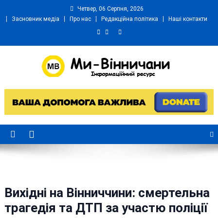
Skip
Четвер, 06 Серпня, 2026
to
Засновник медіа
Про нас
Редакційна політика
Наші контакти
content
Ми Вінничани
Незалежний інформаційний портал Вінничини
Вихідні на Вінниччини: смертельна
трагедія та ДТП за участю поліції