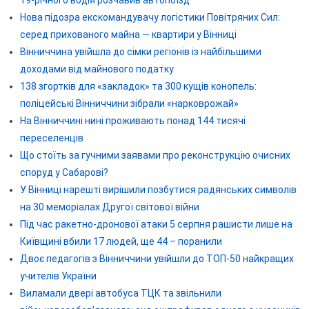
19-річного водія розчавив автопоїзд
Нова підозра екскомандувачу логістики Повітряних Сил:
серед прихованого майна — квартири у Вінниці
Вінниччина увійшла до сімки регіонів із найбільшими
доходами від майнового податку
138 згортків для «закладок» та 300 кущів конопель:
поліцейські Вінниччини зібрали «нарковрожай»
На Вінниччині нині проживають понад 144 тисячі
переселенців
Що стоїть за гучними заявами про реконструкцію очисних
споруд у Сабарові?
У Вінниці нарешті вирішили позбутися радянських символів
на 30 меморіалах Другої світової війни
Під час ракетно-дронової атаки 5 серпня рашисти лише на
Київщині вбили 17 людей, ще 44 – поранили
Двоє педагогів з Вінниччини увійшли до ТОП-50 найкращих
учителів України
Виламали двері автобуса ТЦК та звільнили