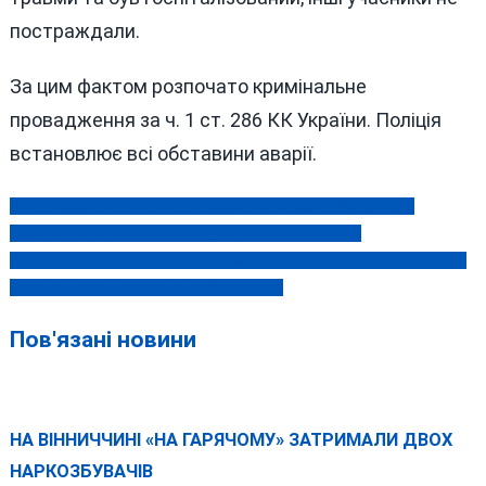
постраждали.
За цим фактом розпочато кримінальне
провадження за ч. 1 ст. 286 КК України. Поліція
встановлює всі обставини аварії.
Судитимуть луганчан та дніпрян, які в лісі на Вінниччині
Навігація
налагодили промислове вирощування конопель
записів
Картину, намальовану статевим органом, блогерка продала за
донати для 59-ї бригади з Вінниччини
Пов'язані новини
НА ВІННИЧЧИНІ «НА ГАРЯЧОМУ» ЗАТРИМАЛИ ДВОХ
НАРКОЗБУВАЧІВ