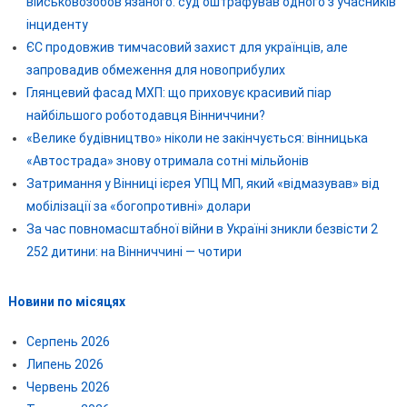
військовозобов’язаного: суд оштрафував одного з учасників
інциденту
ЄС продовжив тимчасовий захист для українців, але
запровадив обмеження для новоприбулих
Глянцевий фасад МХП: що приховує красивий піар
найбільшого роботодавця Вінниччини?
«Велике будівництво» ніколи не закінчується: вінницька
«Автострада» знову отримала сотні мільйонів
Затримання у Вінниці ієрея УПЦ МП, який «відмазував» від
мобілізації за «богопротивні» долари
За час повномасштабної війни в Україні зникли безвісти 2
252 дитини: на Вінниччині — чотири
Новини по місяцях
Серпень 2026
Липень 2026
Червень 2026