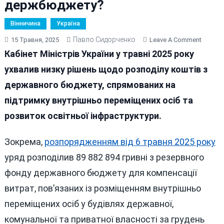
держбюджету?
Вінничина
Україна
Павло Сидорченко
On
15 Травня, 2025
Leave A Comment
Скільк
Кабінет Міністрів України у травні 2025 року
Отрим
ухвалив низку рішень щодо розподілу коштів з
Віннич
державного бюджету, спрямованих на
Від
Травне
підтримку внутрішньо переміщених осіб та
Розпод
розвиток освітньої інфраструктури.
Коштів
З
Зокрема,
розпорядженням від 6 травня 2025 року
Держб
уряд розподілив 89 882 894 гривні з резервного
фонду державного бюджету для компенсації
витрат, пов’язаних із розміщенням внутрішньо
переміщених осіб у будівлях державної,
комунальної та приватної власності за грудень