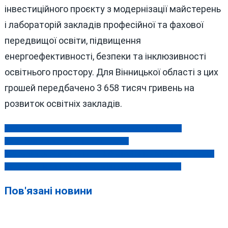
інвестиційного проєкту з модернізації майстерень
і лабораторій закладів професійної та фахової
передвищої освіти, підвищення
енергоефективності, безпеки та інклюзивності
освітнього простору. Для Вінницької області з цих
грошей передбачено 3 658 тисяч гривень на
розвиток освітніх закладів.
У Вінниці за держзраду заочно засудили до 15 років
Навігація
євпаторійського «гобліна» Астахова
записів
200 одиниць обладнання та 236 мільйонів доларів: підтримка
медзакладів Вінниччини від міжнародних партнерів
Пов'язані новини