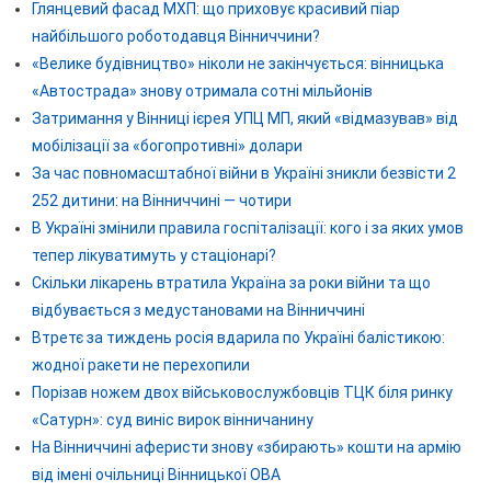
Глянцевий фасад МХП: що приховує красивий піар
найбільшого роботодавця Вінниччини?
«Велике будівництво» ніколи не закінчується: вінницька
«Автострада» знову отримала сотні мільйонів
Затримання у Вінниці ієрея УПЦ МП, який «відмазував» від
мобілізації за «богопротивні» долари
За час повномасштабної війни в Україні зникли безвісти 2
252 дитини: на Вінниччині — чотири
В Україні змінили правила госпіталізації: кого і за яких умов
тепер лікуватимуть у стаціонарі?
Скільки лікарень втратила Україна за роки війни та що
відбувається з медустановами на Вінниччині
Втретє за тиждень росія вдарила по Україні балістикою:
жодної ракети не перехопили
Порізав ножем двох військовослужбовців ТЦК біля ринку
«Сатурн»: суд виніс вирок вінничанину
На Вінниччині аферисти знову «збирають» кошти на армію
від імені очільниці Вінницької ОВА