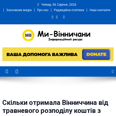
Skip
Четвер, 06 Серпня, 2026
to
Засновник медіа
Про нас
Редакційна політика
Наші контакти
content
Ми Вінничани
Незалежний інформаційний портал Вінничини
Скільки отримала Вінниччина від
травневого розподілу коштів з