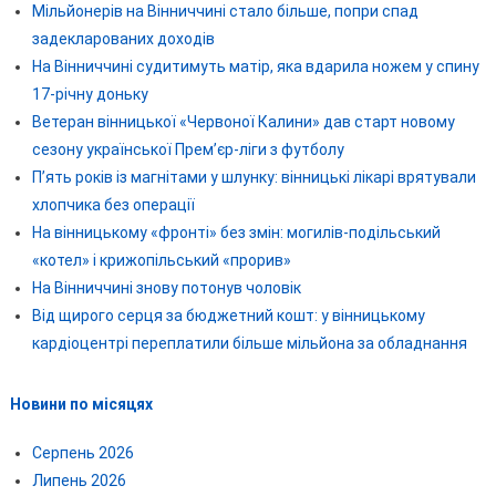
Мільйонерів на Вінниччині стало більше, попри спад
задекларованих доходів
На Вінниччині судитимуть матір, яка вдарила ножем у спину
17-річну доньку
Ветеран вінницької «Червоної Калини» дав старт новому
сезону української Прем’єр-ліги з футболу
П’ять років із магнітами у шлунку: вінницькі лікарі врятували
хлопчика без операції
На вінницькому «фронті» без змін: могилів-подільський
«котел» і крижопільський «прорив»
На Вінниччині знову потонув чоловік
Від щирого серця за бюджетний кошт: у вінницькому
кардіоцентрі переплатили більше мільйона за обладнання
Новини по місяцях
Серпень 2026
Липень 2026