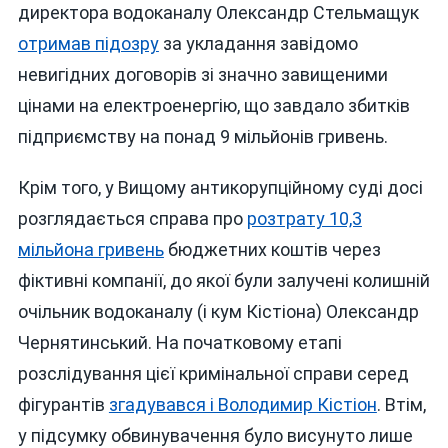
директора водоканалу Олександр Стельмащук
отримав підозру
за укладання завідомо
невигідних договорів зі значно завищеними
цінами на електроенергію, що завдало збитків
підприємству на понад 9 мільйонів гривень.
Крім того, у Вищому антикорупційному суді досі
розглядається справа про
розтрату 10,3
мільйона гривень
бюджетних коштів через
фіктивні компанії, до якої були залучені колишній
очільник водоканалу (і кум Кістіона) Олександр
Чернятинський. На початковому етапі
розслідування цієї кримінальної справи серед
фігурантів
згадувався і Володимир Кістіон
. Втім,
у підсумку обвинувачення було висунуто лише