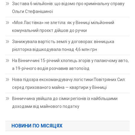
Застава 6 мільйонів: що відомо про кримінальну справу
Ольги Стефанішиної
«Моя Ластівка» не злетіла: як у Вінниці мільйонний
комунальний проєкт дійшов до ручки
Занижувала вартість землі у договорах: вінницька
рієлторка відшкодувала понад 4,6 млн грн
На Вінниччині 15-річний хлопець згорів у палаючому авто,
а 19-річного водія розчавив автопоїзд
Нова підозра екскомандувачу логістики Повітряних Сил:
серед прихованого майна — квартири у Вінниці
Вінниччина увійшла до сімки регіонів із найбільшими
доходами від майнового податку
НОВИНИ ПО МІСЯЦЯХ