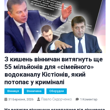
З кишень вінничан витягнуть ще
55 мільйонів для «сімейного»
водоканалу Кістіонів, який
потопає у криміналі
Вінниця
Вінничина
Оборудки
Павло Сидорченко
До
31 Березня, 2026
1 Коментар
З
Не встигли вінничани оговтатися від січневого