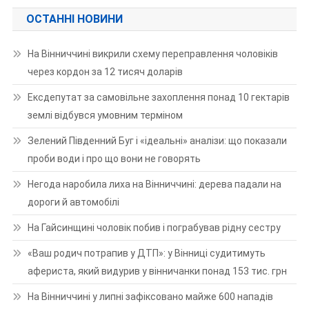
ОСТАННІ НОВИНИ
На Вінниччині викрили схему переправлення чоловіків
через кордон за 12 тисяч доларів
Ексдепутат за самовільне захоплення понад 10 гектарів
землі відбувся умовним терміном
Зелений Південний Буг і «ідеальні» аналізи: що показали
проби води і про що вони не говорять
Негода наробила лиха на Вінниччині: дерева падали на
дороги й автомобілі
На Гайсинщині чоловік побив і пограбував рідну сестру
«Ваш родич потрапив у ДТП»: у Вінниці судитимуть
афериста, який видурив у вінничанки понад 153 тис. грн
На Вінниччині у липні зафіксовано майже 600 нападів