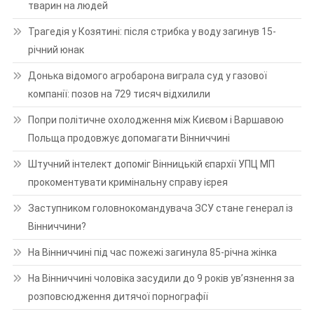
тварин на людей
Трагедія у Козятині: після стрибка у воду загинув 15-
річний юнак
Донька відомого агробарона виграла суд у газової
компанії: позов на 729 тисяч відхилили
Попри політичне охолодження між Києвом і Варшавою
Польща продовжує допомагати Вінниччині
Штучний інтелект допоміг Вінницькій єпархії УПЦ МП
прокоментувати кримінальну справу ієрея
Заступником головнокомандувача ЗСУ стане генерал із
Вінниччини?
На Вінниччині під час пожежі загинула 85-річна жінка
На Вінниччині чоловіка засудили до 9 років ув’язнення за
розповсюдження дитячої порнографії