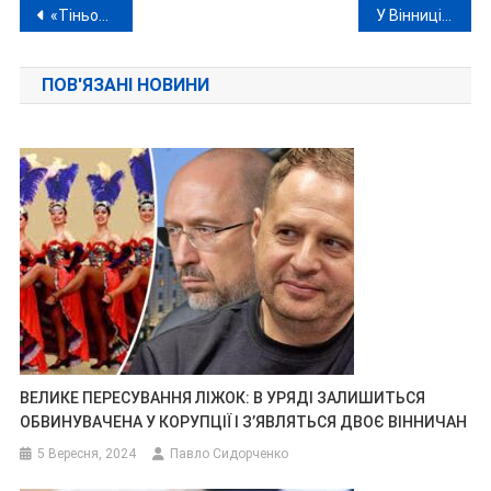
Навігація
«Тіньовий сервісний центр»: на Вінниччині та ще у чотирьох областях викрили схему махінацій з авто
У Вінниці вшанували пам’ять 21-річного пілота-Героя, який загинув, рятуючи оборонців Маріуполя
записів
ПОВ'ЯЗАНІ НОВИНИ
ВЕЛИКЕ ПЕРЕСУВАННЯ ЛІЖОК: В УРЯДІ ЗАЛИШИТЬСЯ
ОБВИНУВАЧЕНА У КОРУПЦІЇ І З’ЯВЛЯТЬСЯ ДВОЄ ВІННИЧАН
5 Вересня, 2024
Павло Сидорченко