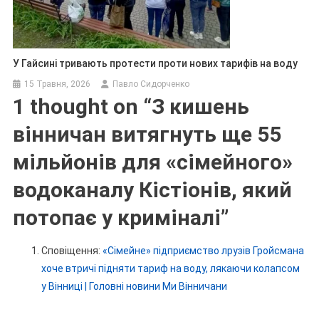
У Гайсині тривають протести проти нових тарифів на воду
15 Травня, 2026
Павло Сидорченко
1 thought on “
З кишень
вінничан витягнуть ще 55
мільйонів для «сімейного»
водоканалу Кістіонів, який
потопає у криміналі
”
Сповіщення:
«Сімейне» підприємство лрузів Гройсмана
хоче втричі підняти тариф на воду, лякаючи колапсом
у Вінниці | Головні новини Ми Вінничани