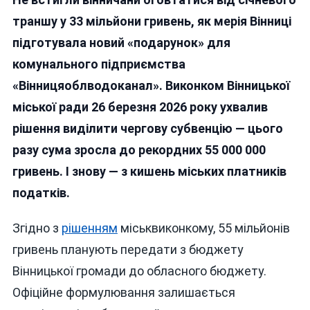
Кишень
Віннича
траншу у 33 мільйони гривень, як мерія Вінниці
Витягну
підготувала новий «подарунок» для
Ще
комунального підприємства
55
Мільйон
«Вінницяоблводоканал». Виконком Вінницької
Для
міської ради 26 березня 2026 року ухвалив
«сімейн
рішення виділити чергову субвенцію — цього
Водокан
Кістіонів
разу сума зросла до рекордних 55 000 000
Який
гривень. І знову — з кишень міських платників
Потопа
податків.
У
Криміна
Згідно з
рішенням
міськвиконкому, 55 мільйонів
гривень планують передати з бюджету
Вінницької громади до обласного бюджету.
Офіційне формулювання залишається