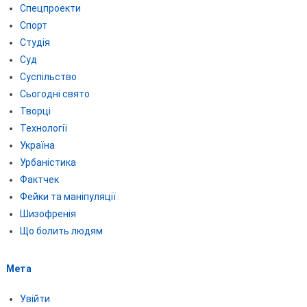
Спецпроекти
Спорт
Студія
Суд
Суспільство
Сьогодні свято
Творці
Технології
Україна
Урбаністика
Фактчек
Фейки та маніпуляції
Шизофренія
Що болить людям
Мета
Увійти