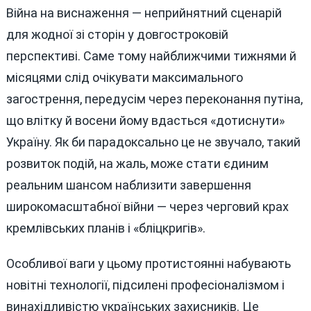
Війна на виснаження — неприйнятний сценарій
для жодної зі сторін у довгостроковій
перспективі. Саме тому найближчими тижнями й
місяцями слід очікувати максимального
загострення, передусім через переконання путіна,
що влітку й восени йому вдасться «дотиснути»
Україну. Як би парадоксально це не звучало, такий
розвиток подій, на жаль, може стати єдиним
реальним шансом наблизити завершення
широкомасштабної війни — через черговий крах
кремлівських планів і «бліцкригів».
Особливої ваги у цьому протистоянні набувають
новітні технології, підсилені професіоналізмом і
винахідливістю українських захисників. Це