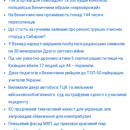
138 згортків для «закладок» та 300 кущів конопель:
поліцейські Вінниччини зібрали «нарковрожай»
На Вінниччині нині проживають понад 144 тисячі
переселенців
Що стоїть за гучними заявами про реконструкцію очисних
споруд у Сабарові?
У Вінниці нарешті вирішили позбутися радянських символів
на 30 меморіалах Другої світової війни
Під час ракетно-дронової атаки 5 серпня рашисти лише на
Київщині вбили 17 людей, ще 44 – поранили
Двоє педагогів з Вінниччини увійшли до ТОП-50 найкращих
учителів України
Виламали двері автобуса ТЦК та звільнили
військовозобов’язаного: суд оштрафував одного з учасників
інциденту
ЄС продовжив тимчасовий захист для українців, але
запровадив обмеження для новоприбулих
Глянцевий фасад МХП: що приховує красивий піар