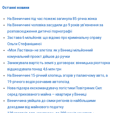
Останні новини
На Вінниччині під час пожежі загинула 85-річна жінка
На Вінниччині чоловіка засудили до 9 років ув’язнення за
розповсюдження дитячої порнографії
Застава 6 мільйонів: що відомо про кримінальну справу
Ольги Стефанішиної
«Моя Ластівка» не злетіла: як у Вінниці мільйонний
комунальний проєкт дійшов до ручки
Занижувала вартість землі у договорах: вінницька рієлторка
відшкодувала понад 4,6 млн грн
На Вінниччині 15-річний хлопець згорів у палаючому авто, а
19-річного водія розчавив автопоїзд
Нова підозра екскомандувачу логістики Повітряних Сил:
серед прихованого майна — квартири у Вінниці
Вінниччина увійшла до сімки регіонів із найбільшими
доходами від майнового податку