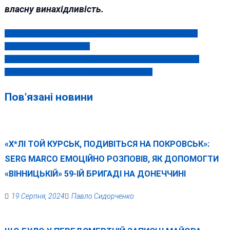
власну винахідливість.
Прокуратура залишила барського адепта Порошенка та
Навігація
Смешка без водосховищ
записів
Автомобільна алхімія: як судовий чиновник з Вінниччини
придбав Hyundai Santa Fe за 5000 гривень?
Пов'язані новини
«Х*ЛІ ТОЙ КУРСЬК, ПОДИВІТЬСЯ НА ПОКРОВСЬК»:
SERG MARCO ЕМОЦІЙНО РОЗПОВІВ, ЯК ДОПОМОГТИ
«ВІННИЦЬКІЙ» 59-ІЙ БРИГАДІ НА ДОНЕЧЧИНІ
19 Серпня, 2024
Павло Сидорченко