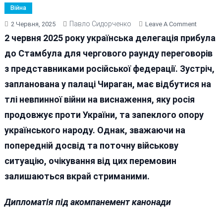
Війна
Павло Сидорченко
On
2 Червня, 2025
Leave A Comment
Війна
2 червня 2025 року українська делегація прибула
На
до Стамбула для чергового раунду переговорів
Виснаже
з представниками російської федерації. Зустріч,
Та
Стамбул
запланована у палаці Чираган, має відбутися на
Примар
тлі невпинної війни на виснаження, яку росія
Миру
продовжує проти України, та запеклого опору
українського народу. Однак, зважаючи на
попередній досвід та поточну військову
ситуацію, очікування від цих перемовин
залишаються вкрай стриманими.
Дипломатія під акомпанемент канонади