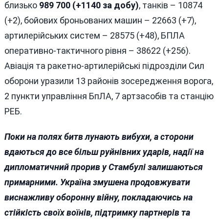
близько
989 700 (+1140 за добу)
, танків – 10874
(+2), бойових броньованих машин – 22663 (+7),
артилерійських систем – 28575 (+48), БПЛА
оперативно-тактичного рівня – 38622 (+256).
Авіація та ракетно-артилерійські підрозділи Сил
оборони уразили 13 районів зосередження ворога,
2 пункти управління БпЛА, 7 артзасобів та станцію
РЕБ.
Поки на полях битв лунають вибухи, а сторони
вдаються до все більш руйнівних ударів, надії на
дипломатичний прорив у Стамбулі залишаються
примарними. Україна змушена продовжувати
виснажливу оборонну війну, покладаючись на
стійкість своїх воїнів, підтримку партнерів та