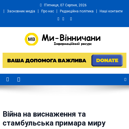
Skip
П’ятниця, 07 Серпня, 2026
to
Засновник медіа
Про нас
Редакційна політика
Наші контакти
content
Ми Вінничани
Незалежний інформаційний портал Вінничини
Війна на виснаження та
стамбульська примара миру