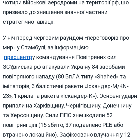
чотири військові аеродроми на території рф, що
призвело до знищення значної частини
стратегічної авіації.
У ніч перед черговим раундом «переговорів про
мир» у Стамбулі, за інформацією
пресцентр
у командування Повітряних сил
ЗСУ,війська рф атакували Україну 84 засобами
повітряного нападу (80 БпЛА типу «Shahed» та
імітаторів, 3 балістичні ракети «Іскандер-М/KN-
23», 1 крилата ракета «Іскандер-К»). Основні удари
припали на Харківщину, Чернігівщину, Донеччину
та Херсонщину. Сили ППО знешкодили 52
повітряні цілі (15 збито, 37 подавлено РЕБ або
втрачено локаційно). Зафіксовано влучання у 12