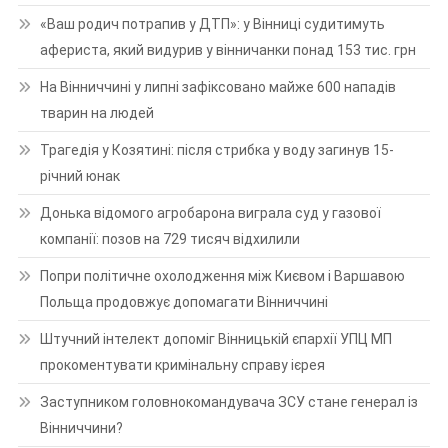
«Ваш родич потрапив у ДТП»: у Вінниці судитимуть
афериста, який видурив у вінничанки понад 153 тис. грн
На Вінниччині у липні зафіксовано майже 600 нападів
тварин на людей
Трагедія у Козятині: після стрибка у воду загинув 15-
річний юнак
Донька відомого агробарона виграла суд у газової
компанії: позов на 729 тисяч відхилили
Попри політичне охолодження між Києвом і Варшавою
Польща продовжує допомагати Вінниччині
Штучний інтелект допоміг Вінницькій єпархії УПЦ МП
прокоментувати кримінальну справу ієрея
Заступником головнокомандувача ЗСУ стане генерал із
Вінниччини?