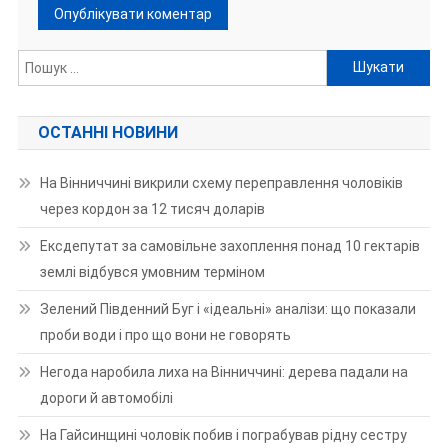
Пошук:
ОСТАННІ НОВИНИ
На Вінниччині викрили схему переправлення чоловіків
через кордон за 12 тисяч доларів
Ексдепутат за самовільне захоплення понад 10 гектарів
землі відбувся умовним терміном
Зелений Південний Буг і «ідеальні» аналізи: що показали
проби води і про що вони не говорять
Негода наробила лиха на Вінниччині: дерева падали на
дороги й автомобілі
На Гайсинщині чоловік побив і пограбував рідну сестру