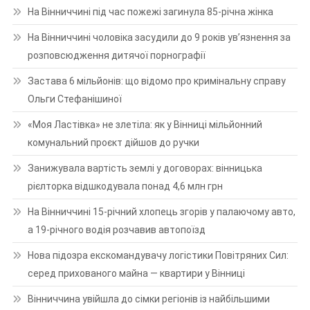
На Вінниччині під час пожежі загинула 85-річна жінка
На Вінниччині чоловіка засудили до 9 років ув’язнення за
розповсюдження дитячої порнографії
Застава 6 мільйонів: що відомо про кримінальну справу
Ольги Стефанішиної
«Моя Ластівка» не злетіла: як у Вінниці мільйонний
комунальний проєкт дійшов до ручки
Занижувала вартість землі у договорах: вінницька
рієлторка відшкодувала понад 4,6 млн грн
На Вінниччині 15-річний хлопець згорів у палаючому авто,
а 19-річного водія розчавив автопоїзд
Нова підозра екскомандувачу логістики Повітряних Сил:
серед прихованого майна — квартири у Вінниці
Вінниччина увійшла до сімки регіонів із найбільшими