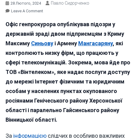
Павло Сидорченко
28 Лютого, 2024
On
Leave A Comment
ВЛАДА
Офіс генпрокурора опублікував підозри у
ГАЙСИНА
З
державній зраді двом підприємцям з Криму
ПОЧАТКУ
Максиму
Синьову
і Армену
Мангасаряну
, які
ПОВНОМАСШТАБНОГО
контролюють низку фірм, що працюють у
ВТОРГНЕННЯ
ЗНАХОДИЛАСЬ
сфері телекомунікацій. Зокрема, мова йде про
ПІД
ТОВ «Вінтелеком», яке надає послуги доступу
КОНТРОЛЕМ
до мережі Інтернет фізичним та юридичним
ФСБ?
ХТО
особам у населених пунктах окупованого
ЗЛИВАВ
росіянами Генічеського району Херсонської
ІНФОРМАЦІЮ
області і паралельно Гайсинського району
Вінницької області.
За
інформацією
слідчих в особливо важливих