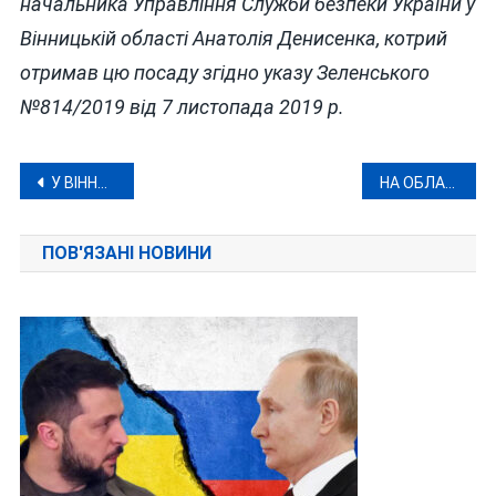
начальника Управління Служби безпеки України у
Вінницькій області Анатолія Денисенка, котрий
отримав цю посаду згідно указу Зеленського
№814/2019 від 7 листопада 2019 р.
Навігація
У ВІННИЦІ ВІДБУВСЯ МЕМОРІАЛЬНИЙ ЛИЦАРСЬКИЙ ТУРНІР
НА ОБЛАШТУВАННЯ УКРИТТІВ НА ВІННИЧЧИНІ ВИТРАТЯТЬ 618,3 МІЛЬЙОНІВ
записів
ПОВ'ЯЗАНІ НОВИНИ