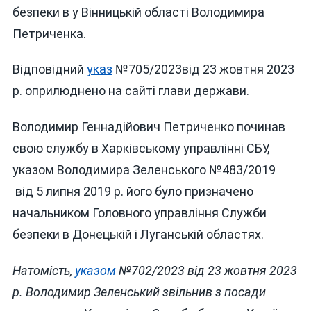
КЕРІВНИКА
безпеки в у Вінницькій області Володимира
СБУ
Петриченка.
НА
ВІННИЧЧИНІ
Відповідний
указ
№705/2023від 23 жовтня 2023
р. оприлюднено на сайті глави держави.
Володимир Геннадійович Петриченко починав
свою службу в Харківському управлінні СБУ,
указом Володимира Зеленського №483/2019
від 5 липня 2019 р. його було призначено
начальником Головного управління Служби
безпеки в Донецькій і Луганській областях.
Натомість,
указом
№702/2023 від 23 жовтня 2023
р. Володимир Зеленський звільнив з посади