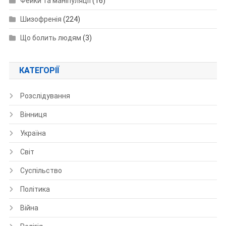
Фейки та маніпуляції
(16)
Шизофренія
(224)
Що болить людям
(3)
КАТЕГОРІЇ
Розслідування
Вінниця
Україна
Світ
Суспільство
Політика
Війна