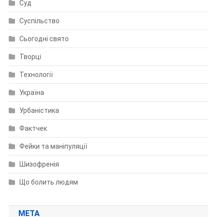
Суд
Суспільство
Сьогодні свято
Творці
Технології
Україна
Урбаністика
Фактчек
Фейки та маніпуляції
Шизофренія
Що болить людям
МЕТА