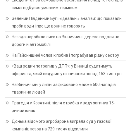
Ексдепутат за самовільне захоплення понад 10 гектарів
землі відбувся умовним терміном
Зелений Південний Буг і «ідеальні» аналізи: що показали
проби води і про що вони не говорять
Негода наробила лиха на Вінниччині: дерева падали на
дороги й автомобілі
На Гайсинщині чоловік побив і пограбував рідну сестру
«Ваш родич потрапив у ДТП»: у Вінниці судитимуть
афериста, який видурив у вінничанки понад 153 тис. грн
На Вінниччині у липні зафіксовано майже 600 нападів
тварин на людей
Трагедія у Козятині: після стрибка у воду загинув 15-
річний юнак
Донька відомого агробарона виграла суд у газової
компанії: позов на 729 тисяч відхилили