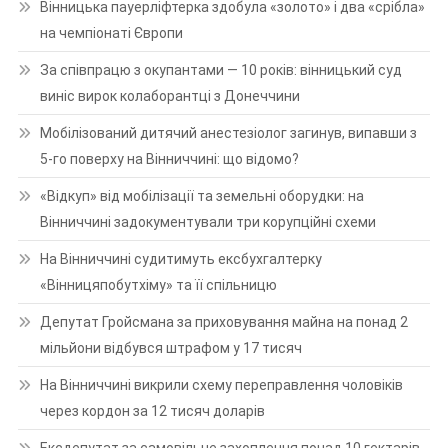
Вінницька пауерліфтерка здобула «золото» і два «срібла»
на чемпіонаті Європи
За співпрацю з окупантами — 10 років: вінницький суд
виніс вирок колаборантці з Донеччини
Мобілізований дитячий анестезіолог загинув, випавши з
5-го поверху на Вінниччині: що відомо?
«Відкуп» від мобілізації та земельні оборудки: на
Вінниччині задокументували три корупційні схеми
На Вінниччині судитимуть ексбухгалтерку
«Вінницяпобутхіму» та її спільницю
Депутат Гройсмана за приховування майна на понад 2
мільйони відбувся штрафом у 17 тисяч
На Вінниччині викрили схему переправлення чоловіків
через кордон за 12 тисяч доларів