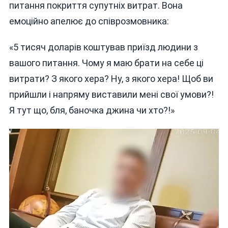
питання покриття супутніх витрат. Вона
емоційно апелює до співрозмовника:
«5 тисяч доларів коштував приїзд людини з
вашого питання. Чому я маю брати на себе ці
витрати? З якого хера? Ну, з якого хера! Щоб ви
прийшли і напряму виставили мені свої умови?!
Я тут що, бля, баночка джина чи хто?!»