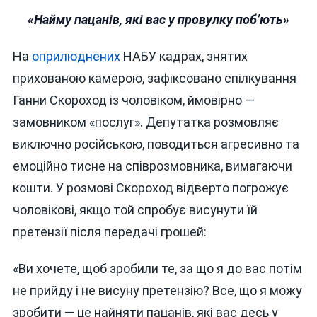
«Найму пацанів, які вас у провулку поб’ють»
На
оприлюднених
НАБУ кадрах, знятих
прихованою камерою, зафіксовано спілкування
Ганни Скороход із чоловіком, ймовірно —
замовником «послуг». Депутатка розмовляє
виключно російською, поводиться агресивно та
емоційно тисне на співрозмовника, вимагаючи
кошти. У розмові Скороход відверто погрожує
чоловікові, якщо той спробує висунути їй
претензії після передачі грошей:
«Ви хочете, щоб зробили те, за що я до вас потім
не прийду і не висуну претензію? Все, що я можу
зробити — це найняти пацанів, які вас десь у