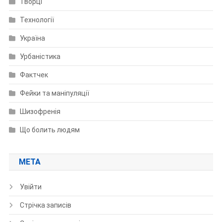
Творці
Технології
Україна
Урбаністика
Фактчек
Фейки та маніпуляції
Шизофренія
Що болить людям
МЕТА
Увійти
Стрічка записів