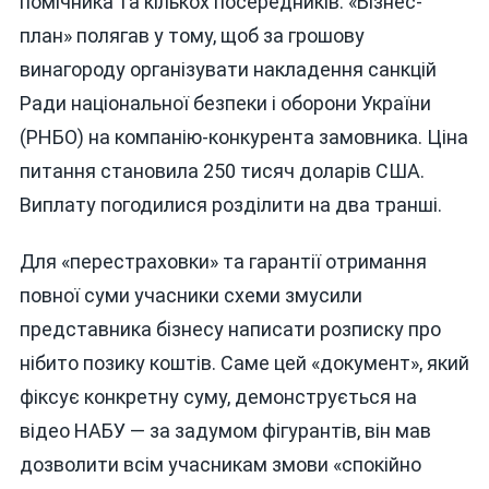
помічника та кількох посередників. «Бізнес-
план» полягав у тому, щоб за грошову
винагороду організувати накладення санкцій
Ради національної безпеки і оборони України
(РНБО) на компанію-конкурента замовника. Ціна
питання становила 250 тисяч доларів США.
Виплату погодилися розділити на два транші.
Для «перестраховки» та гарантії отримання
повної суми учасники схеми змусили
представника бізнесу написати розписку про
нібито позику коштів. Саме цей «документ», який
фіксує конкретну суму, демонструється на
відео НАБУ — за задумом фігурантів, він мав
дозволити всім учасникам змови «спокійно