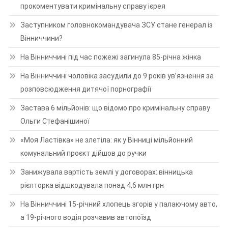
прокоментувати кримінальну справу ієрея
Заступником головнокомандувача ЗСУ стане генерал із
Вінниччини?
На Вінниччині під час пожежі загинула 85-річна жінка
На Вінниччині чоловіка засудили до 9 років ув’язнення за
розповсюдження дитячої порнографії
Застава 6 мільйонів: що відомо про кримінальну справу
Ольги Стефанішиної
«Моя Ластівка» не злетіла: як у Вінниці мільйонний
комунальний проєкт дійшов до ручки
Занижувала вартість землі у договорах: вінницька
рієлторка відшкодувала понад 4,6 млн грн
На Вінниччині 15-річний хлопець згорів у палаючому авто,
а 19-річного водія розчавив автопоїзд