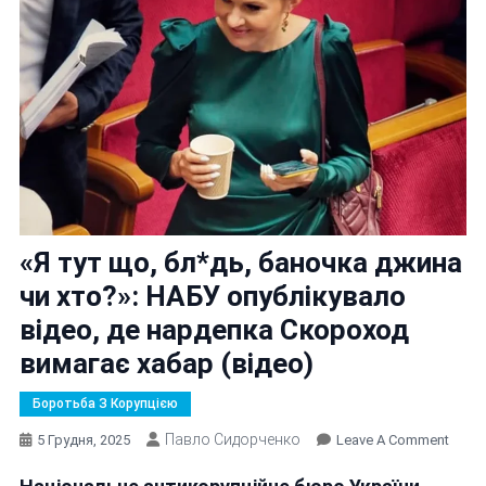
«Я тут що, бл*дь, баночка джина
чи хто?»: НАБУ опублікувало
відео, де нардепка Скороход
вимагає хабар (відео)
Боротьба З Корупцією
Павло Сидорченко
On
5 Грудня, 2025
Leave A Comment
«Я