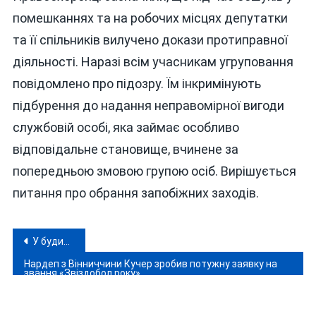
помешканнях та на робочих місцях депутатки
та її спільників вилучено докази протиправної
діяльності. Наразі всім учасникам угруповання
повідомлено про підозру. Їм інкримінують
підбурення до надання неправомірної вигоди
службовій особі, яка займає особливо
відповідальне становище, вчинене за
попередньою змовою групою осіб. Вирішується
питання про обрання запобіжних заходів.
Навігація
У будинку Єрмака під час обшуку знайшли ляльку вуду та десятки «магічних» дзеркал
записів
Нардеп з Вінниччини Кучер зробив потужну заявку на
звання «Звіздобол року»