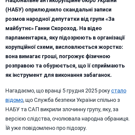
Національне антикорупційне бюро України
Тут
Що,
(НАБУ) оприлюднило скандальні записи
Бл*дь
розмов народної депутатки від групи «За
Бано
майбутнє» Ганни Скороход. На відео
Джин
Чи
парламентарка, яку підозрюють в організації
Хто?»
корупційної схеми, висловлюється жорстко:
НАБУ
вона вимагає гроші, погрожує фізичною
Опубл
Відео
розправою та обурюється, що її сприймають
Де
як інструмент для виконання забаганок.
Нард
Скор
Нагадаємо, що вранці 5 грудня 2025 року
стало
Вима
Хаба
відомо
, що Служба безпеки України спільно з
(віде
НАБУ та САП викрили злочинну групу, яку, за
версією слідства, очолювала народна обраниця.
Їй уже повідомлено про підозру.