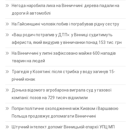
Негода наробила лиха на Вінниччині: дерева падали на
дороги й автомобілі
На Гайсинщині чоловік побив і пограбував рідну сестру
«Ваш родич потрапив у ДТП»: у Вінниці судитимуть
афериста, який видурив у вінничанки понад 153 тис. грн
На Вінниччині у липні зафіксовано майже 600 нападів
тварин на людей
Трагедія у Козятині: після стрибка у воду загинув 15-
річний юнак
Донька відомого агробарона виграла суд у газової
компанії: позов на 729 тисяч відхилили
Попри політичне охолодження між Києвом і Варшавою
Польща продовжує допомагати Вінниччині
Штучний інтелект допоміг Вінницькій єпархії УПЦ МП