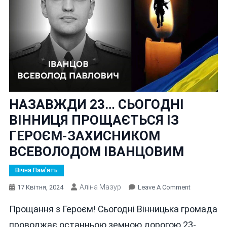
НАЗАВЖДИ 23… СЬОГОДНІ
ВІННИЦЯ ПРОЩАЄТЬСЯ ІЗ
ГЕРОЄМ-ЗАХИСНИКОМ
ВСЕВОЛОДОМ ІВАНЦОВИМ
Вічна Пам'ять
Аліна Мазур
On
17 Квітня, 2024
Leave A Comment
НАЗАВЖДИ
Прощання з Героєм! Сьогодні Вінницька громада
23…
СЬОГОДНІ
проводжає останньою земною дорогою 23-