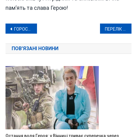
пам’ять та слава Герою!
Навігація
ГОРОСКОП НА 17 КВІТНЯ 2024 РОКУ
ПЕРЕЛІК АДРЕС: ДЕ У ВІННИЦІ 17 КВІТНЯ НЕ БУДЕ ВОДИ ТА СВІТЛА
записів
ПОВ'ЯЗАНІ НОВИНИ
Остання воля Героя: у Вінниці триває суперечка через