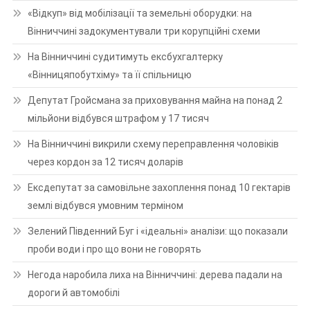
«Відкуп» від мобілізації та земельні оборудки: на
Вінниччині задокументували три корупційні схеми
На Вінниччині судитимуть ексбухгалтерку
«Вінницяпобутхіму» та її спільницю
Депутат Гройсмана за приховування майна на понад 2
мільйони відбувся штрафом у 17 тисяч
На Вінниччині викрили схему переправлення чоловіків
через кордон за 12 тисяч доларів
Ексдепутат за самовільне захоплення понад 10 гектарів
землі відбувся умовним терміном
Зелений Південний Буг і «ідеальні» аналізи: що показали
проби води і про що вони не говорять
Негода наробила лиха на Вінниччині: дерева падали на
дороги й автомобілі