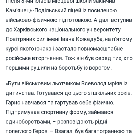
Після 8-ми класів місцевої школи закінчив
Кам’янець-Подільський ліцей із посиленою
військово-фізичною підготовкою. А далі вступив
до Харківського національного університету
Повітряних сил імені Івана Кожедуба, на п’ятому
курсі якого юнака і застало повномасштабне
російське вторгнення. Тож він був серед тих, хто
першими рушили на боротьбу із ворогом.
«Бути військовим льотчиком Всеволод мріяв із
дитинства. Готувався до цього зі шкільних років.
Гарно навчався та гартував себе фізично.
Підтримував спортивну форму, займався
єдиноборствами, – розповідають рідні
полеглого Героя. – Взагалі був багатогранною та