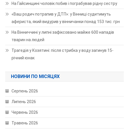
На Гайсинщині чоловік побив і пограбував рідну сестру
«Ваш родич потрапив у ДТП»: у Вінниці судитимуть
афериста, який видурив у вінничанки понад 153 тис. грн
На Вінниччині у липні зафіксовано майже 600 нападів
тварин на людей
Трагедія у Козятині: після стрибка у воду загинув 15-
річний юнак
НОВИНИ ПО МІСЯЦЯХ
Серпень 2026
Липень 2026
Червень 2026
Травень 2026