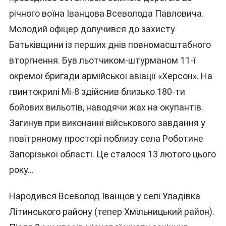
ВІННИЦЯ
річного воїна Іванцова Всеволода Павловича.
ПРОЩАЄТЬ
Молодий офіцер долучився до захисту
ІЗ
ГЕРОЄМ-
Батьківщини із перших днів повномасштабного
ЗАХИСНИК
вторгнення. Був льотчиком-штурманом 11-ї
ВСЕВОЛОД
окремої бригади армійської авіації «Херсон». На
ІВАНЦОВИ
гвинтокрилі Мі-8 здійснив близько 180-ти
бойових вильотів, наводячи жах на окупантів.
Загинув при виконанні військового завдання у
повітряному просторі поблизу села Роботине
Запорізької області. Це сталося 13 лютого цього
року…
Народився Всеволод Іванцов у селі Уладівка
Літинського району (тепер Хмільницький район).