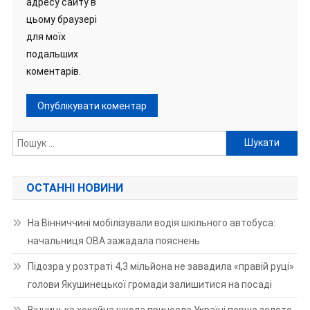
адресу сайту в
цьому браузері
для моїх
подальших
коментарів.
Пошук:
ОСТАННІ НОВИНИ
На Вінниччині мобілізували водія шкільного автобуса:
начальниця ОВА зажадала пояснень
Підозра у розтраті 4,3 мільйона не завадила «правій руці»
голови Якушинецької громади залишитися на посаді
Вінницька хокейна школа принесла Україні перше золото