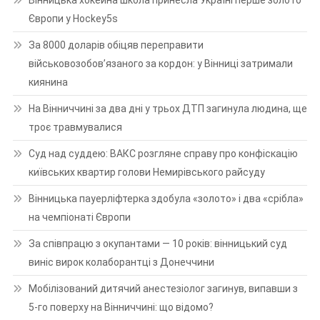
Європи у Hockey5s
За 8000 доларів обіцяв переправити
військовозобов’язаного за кордон: у Вінниці затримали
киянина
На Вінниччині за два дні у трьох ДТП загинула людина, ще
троє травмувалися
Суд над суддею: ВАКС розгляне справу про конфіскацію
київських квартир голови Немирівського райсуду
Вінницька пауерліфтерка здобула «золото» і два «срібла»
на чемпіонаті Європи
За співпрацю з окупантами — 10 років: вінницький суд
виніс вирок колаборантці з Донеччини
Мобілізований дитячий анестезіолог загинув, випавши з
5-го поверху на Вінниччині: що відомо?