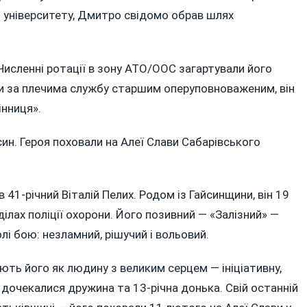
о університету, Дмитро свідомо обрав шлях
 Численні ротації в зону АТО/ООС загартували його
ючи за плечима службу старшим оперуповноваженим, він
інниця».
ин. Героя поховали на Алеї Слави Сабарівського
41-річний Віталій Пелих. Родом із Гайсинщини, він 19
ілах поліції охорони. Його позивний — «Залізний» —
лі бою: незламний, рішучий і вольовий.
ують його як людину з великим серцем — ініціативну,
 дочекалися дружина та 13-річна донька. Свій останній