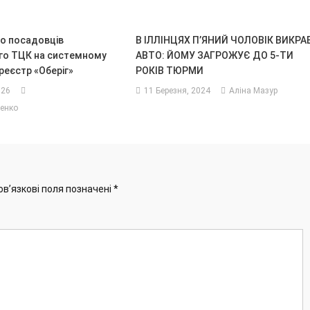
о посадовців
В ІЛЛІНЦЯХ П’ЯНИЙ ЧОЛОВІК ВИКРА
го ТЦК на системному
АВТО: ЙОМУ ЗАГРОЖУЄ ДО 5-ТИ
 реєстр «Оберіг»
РОКІВ ТЮРМИ
026
11 Березня, 2024
Аліна Мазур
енко
ов’язкові поля позначені
*