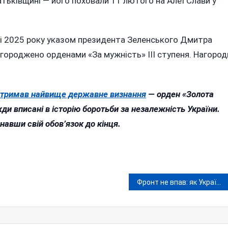
атьківщині — його поховали 11 лютого на Алеї Слави у
ні 2025 року указом президента Зеленського Дмитра
агороджено орденами «За мужність» ІІІ ступеня. Нагород
тримав найвище державне визнання
— орден «Золота
жди вписані в історію боротьби за незалежність України.
онавши свій обов’язок до кінця.
Фронт не впав: як Україна витримала найважчий рік війни