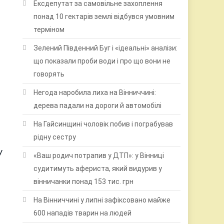
Ексдепутат за самовільне захоплення
понад 10 гектарів землі відбувся умовним
терміном
Зелений Південний Буг і «ідеальні» аналізи:
що показали проби води і про що вони не
говорять
Негода наробила лиха на Вінниччині:
і
дерева падали на дороги й автомобілі
На Гайсинщині чоловік побив і пограбував
рідну сестру
У
«Ваш родич потрапив у ДТП»: у Вінниці
судитимуть афериста, який видурив у
вінничанки понад 153 тис. грн
На Вінниччині у липні зафіксовано майже
600 нападів тварин на людей