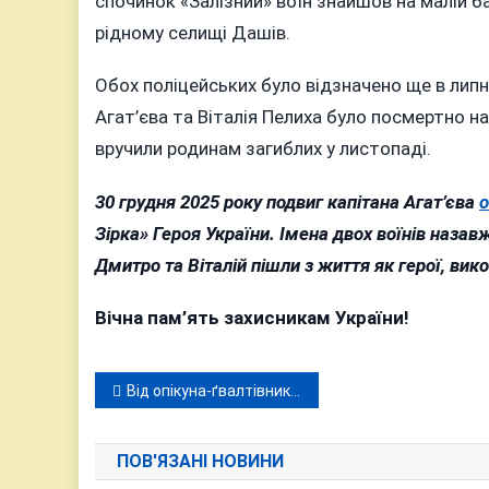
спочинок «Залізний» воїн знайшов на малій б
рідному селищі Дашів.
Обох поліцейських було відзначено ще в лип
Агат’єва та Віталія Пелиха було посмертно н
вручили родинам загиблих у листопаді.
30 грудня 2025 року подвиг капітана Агат’єва
о
Зірка» Героя України. Імена двох воїнів назав
Дмитро та Віталій пішли з життя як герої, вик
Вічна пам’ять захисникам України!
Навігація
Від опікуна-ґвалтівника до діда-педофіла: Вінниччина в епіцентрі епідемії насильства над дітьми
записів
ПОВ'ЯЗАНІ НОВИНИ