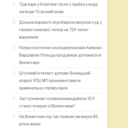
Трагедія у Козятині: після стрибка у воду
загинув 15-річний юнак
Донька відомого агробарона виграла суд у
газової компанії: позов на 729 тисяч
відхилили
Попри політичне охолодження між Києвом і
Варшавою Польща продовжує допомагати
Вінниччині
Штучний інтелект допоміг Вінницькій
єпархії УПЦ МП прокоментувати
кримінальну справу ієрея
Заступником головнокомандувача ЗСУ
стане генерал із Вінниччини?
На Вінниччині під час пожежі загинула 85-
річна жінка