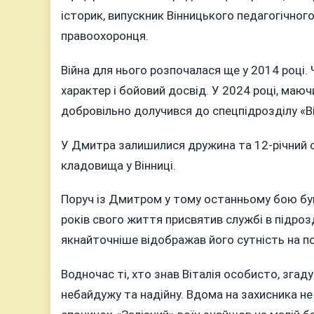
історик, випускник Вінницького педагогічног
правоохоронця.
Війна для нього розпочалася ще у 2014 році.
характер і бойовий досвід. У 2024 році, ма
добровільно долучився до спецпідрозділу «В
У Дмитра залишилися дружина та 12-річний с
кладовища у Вінниці.
Поруч із Дмитром у тому останньому бою був 
років свого життя присвятив службі в підрозд
якнайточніше відображав його сутність на по
Водночас ті, хто знав Віталія особисто, згад
небайдужу та надійну. Вдома на захисника не