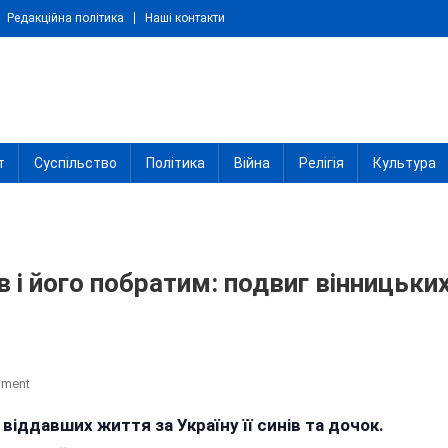
Редакційна політика
Наші контакти
т
Суспільство
Політика
Війна
Релігія
Культура
 і його побратим: подвиг вінницьки
On
mment
Герой
іддавших життя за Україну її синів та дочок.
України