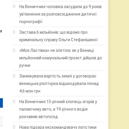
На Вінниччині чоловіка засудили до 9 років
ув’язнення за розповсюдження дитячої
порнографії
и
Застава 6 мільйонів: що відомо про
кримінальну справу Ольги Стефанішиної
«Моя Ластівка» не злетіла: як у Вінниці
мільйонний комунальний проєкт дійшов до
ручки
Занижувала вартість землі у договорах:
вінницька рієлторка відшкодувала понад
4,6 млн грн
На Вінниччині 15-річний хлопець згорів у
палаючому авто, а 19-річного водія
розчавив автопоїзд
Нова підозра екскомандувачу логістики