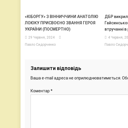
«КІБОРГУ» З ВІННИЧЧИНИ АНАТОЛІЮ
ДБР викрил
ЛОЮКУ ПРИСВОЄНО ЗВАННЯ ГЕРОЯ
Гайсинсько
УКРАЇНИ (ПОСМЕРТНО)
втручанні в
29 Червня, 2024
4 Червня, 2
Павло Сидорченко
Павло Сидорч
Залишити відповідь
Ваша e-mail адреса не оприлюднюватиметься.
Об
Коментар
*