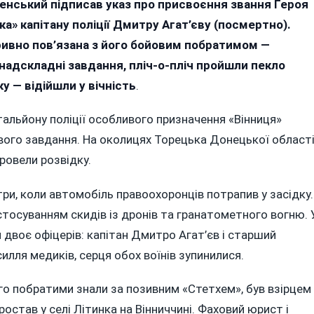
енський підписав указ про присвоєння звання Героя
Дмитро
Агат’єв
а» капітану поліції Дмитру Агат’єву (посмертно).
І
зривно пов’язана з його бойовим побратимом —
Його
надскладні завдання, пліч-о-пліч пройшли пекло
Побратим:
Подвиг
у — відійшли у вічність
.
Вінницьких
Поліцейських
тальйону поліції особливого призначення «Вінниця»
Під
вого завдання. На околицях Торецька Донецької област
Торецьком
ровели розвідку.
три, коли автомобіль правоохоронців потрапив у засідку.
стосуванням скидів із дронів та гранатометного вогню. 
и двоє офіцерів: капітан Дмитро Агат’єв і старший
илля медиків, серця обох воїнів зупинилися.
кого побратими знали за позивним «Стетхем», був взірцем
ростав у селі Літинка на Вінниччині. Фаховий юрист і