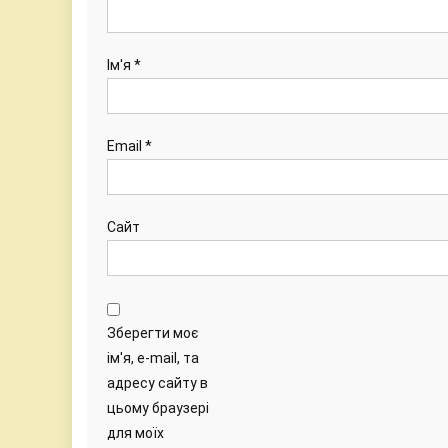
Ім'я
*
Email
*
Сайт
Зберегти моє
ім'я, e-mail, та
адресу сайту в
цьому браузері
для моїх