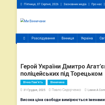
Skip
П’ятниця, 07 Серпня, 2026
Засновник медіа
Про нас
to
content
Ми Вінничани
Незалежний інформаційний портал Вінничини
Розслідування
Вінниця
Україна
Сві
Герой України Дмитро Агат’єв
поліцейських під Торецьком
Вічна Пам'ять
Вінничина
Павло Сидорченко
31 Грудня, 2025
Leave A Co
Висока ціна свободи вимірюється іменами в