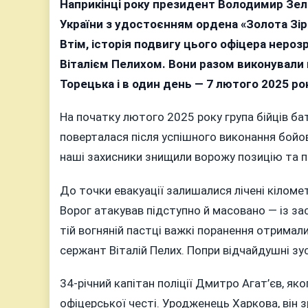
Наприкінці року президент Володимир Зел
України з удостоєнням ордена «Золота Зірк
Втім, історія подвигу цього офіцера неро
Віталієм Пелихом. Вони разом виконували 
Торецька і в один день — 7 лютого 2025 рок
На початку лютого 2025 року група бійців ба
поверталася після успішного виконання бойо
наші захисники знищили ворожу позицію та п
До точки евакуації залишалися лічені кіломе
Ворог атакував підступно й масовано — із за
тій вогняній пастці важкі поранення отримал
сержант Віталій Пелих. Попри відчайдушні зус
34-річний капітан поліції Дмитро Агат’єв, я
офіцерської честі. Уродженець Харкова, він з