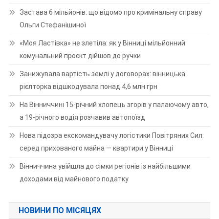
Застава 6 мільйонів: що відомо про кримінальну справу
Ольги Стефанішиної
«Моя Ластівка» не злетіла: як у Вінниці мільйонний
комунальний проєкт дійшов до ручки
Занижувала вартість землі у договорах: вінницька
рієлторка відшкодувала понад 4,6 млн грн
На Вінниччині 15-річний хлопець згорів у палаючому авто,
а 19-річного водія розчавив автопоїзд
Нова підозра екскомандувачу логістики Повітряних Сил:
серед прихованого майна — квартири у Вінниці
Вінниччина увійшла до сімки регіонів із найбільшими
доходами від майнового податку
НОВИНИ ПО МІСЯЦЯХ