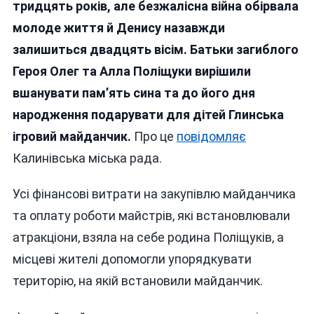
БАТЬКИ
тридцять років, але безжалісна війна обірвала
ЗАГИБЛОГ
молоде життя й Денису назавжди
ГЕРОЯ
залишиться двадцять вісім. Батьки загиблого
ДЕНИСА
ПОЛІЩУКА
Героя Олег та Алла Поліщуки вирішили
ПОДАРУВА
вшанувати пам’ять сина та до його дня
ДІТКАМ
народження подарувати для дітей Глинська
ІГРОВИЙ
МАЙДАНЧИ
ігровий майданчик.
Про це
повідомляє
Калинівська міська рада.
Усі фінансові витрати на закупівлю майданчика
та оплату роботи майстрів, які встановлювали
атракціони, взяла на себе родина Поліщуків, а
місцеві жителі допомогли упорядкувати
територію, на якій встановили майданчик.