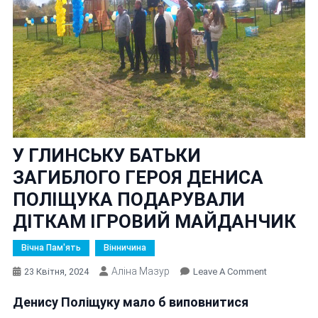
У ГЛИНСЬКУ БАТЬКИ
ЗАГИБЛОГО ГЕРОЯ ДЕНИСА
ПОЛІЩУКА ПОДАРУВАЛИ
ДІТКАМ ІГРОВИЙ МАЙДАНЧИК
Вічна Пам'ять
Вінничина
Аліна Мазур
On
23 Квітня, 2024
Leave A Comment
У
Денису Поліщуку мало б виповнитися
ГЛИНСЬКУ