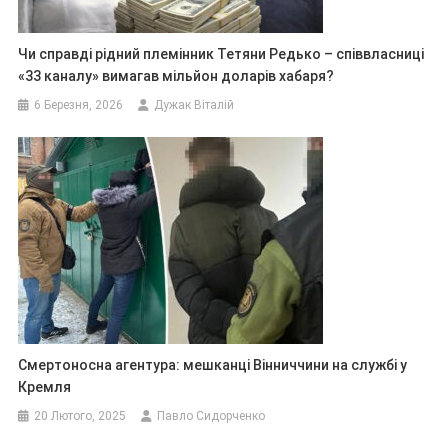
Чи справді рідний племінник Тетяни Редько – співвласниці
«33 каналу» вимагав мільйон доларів хабаря?
6 Березня, 2026
Дужак Віталій
Смертоносна агентура: мешканці Вінниччини на службі у
Кремля
20 Лютого, 2025
Павло Сидорченко