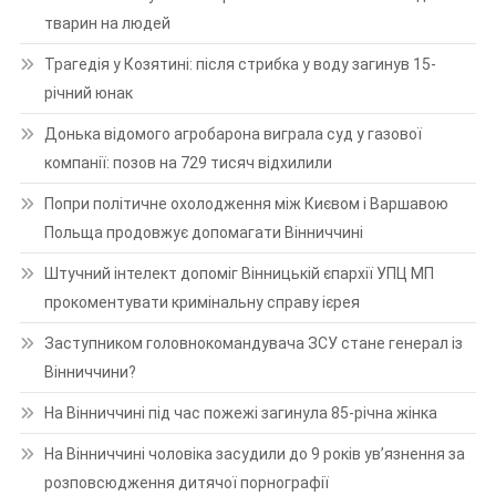
тварин на людей
Трагедія у Козятині: після стрибка у воду загинув 15-
річний юнак
Донька відомого агробарона виграла суд у газової
компанії: позов на 729 тисяч відхилили
Попри політичне охолодження між Києвом і Варшавою
Польща продовжує допомагати Вінниччині
Штучний інтелект допоміг Вінницькій єпархії УПЦ МП
прокоментувати кримінальну справу ієрея
Заступником головнокомандувача ЗСУ стане генерал із
Вінниччини?
На Вінниччині під час пожежі загинула 85-річна жінка
На Вінниччині чоловіка засудили до 9 років ув’язнення за
розповсюдження дитячої порнографії