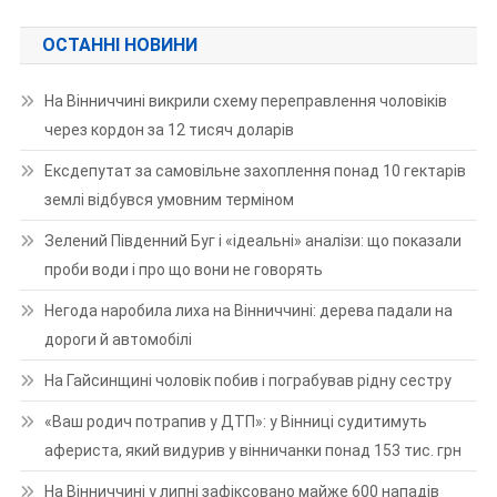
ОСТАННІ НОВИНИ
На Вінниччині викрили схему переправлення чоловіків
через кордон за 12 тисяч доларів
Ексдепутат за самовільне захоплення понад 10 гектарів
землі відбувся умовним терміном
Зелений Південний Буг і «ідеальні» аналізи: що показали
проби води і про що вони не говорять
Негода наробила лиха на Вінниччині: дерева падали на
дороги й автомобілі
На Гайсинщині чоловік побив і пограбував рідну сестру
«Ваш родич потрапив у ДТП»: у Вінниці судитимуть
афериста, який видурив у вінничанки понад 153 тис. грн
На Вінниччині у липні зафіксовано майже 600 нападів