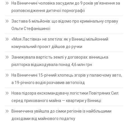
На Вінниччині чоловіка засудили до 9 років ув’язнення за
розповсюдження дитячої порнографії
Застава 6 мільйонів: що відомо про кримінальну справу
Ольги Стефанішиної
«Моя Ластівка» не злетіла: як у Вінниці мільйонний
комунальний проєкт дійшов до ручки
Занижувала вартість землі у договорах: вінницька
рієлторка відшкодувала понад 4,6 млн грн
На Вінниччині 15-річний хлопець згорів у палаючому авто,
а 19-річного водія розчавив автопоїзд
Нова підозра екскомандувачу логістики Повітряних Сил:
серед прихованого майна — квартири у Вінниці
Вінниччина увійшла до сімки регіонів із найбільшими
доходами від майнового податку