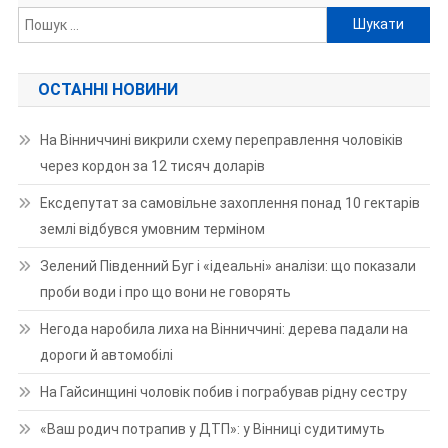
Пошук:
ОСТАННІ НОВИНИ
На Вінниччині викрили схему переправлення чоловіків
через кордон за 12 тисяч доларів
Ексдепутат за самовільне захоплення понад 10 гектарів
землі відбувся умовним терміном
Зелений Південний Буг і «ідеальні» аналізи: що показали
проби води і про що вони не говорять
Негода наробила лиха на Вінниччині: дерева падали на
дороги й автомобілі
На Гайсинщині чоловік побив і пограбував рідну сестру
«Ваш родич потрапив у ДТП»: у Вінниці судитимуть