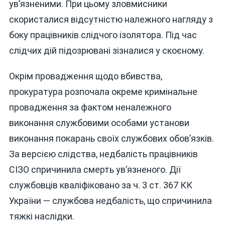
ув’язненими. При цьому зловмисники
скористалися відсутністю належного нагляду з
боку працівників слідчого ізолятора. Під час
слідчих дій підозрювані зізналися у скоєному.
Окрім провадження щодо вбивства,
прокуратура розпочала окреме кримінальне
провадження за фактом неналежного
виконання службовими особами установи
виконання покарань своїх службових обов’язків.
За версією слідства, недбалість працівників
СІЗО спричинила смерть ув’язненого. Дії
службовців кваліфіковано за ч. 3 ст. 367 КК
України — службова недбалість, що спричинила
тяжкі наслідки.