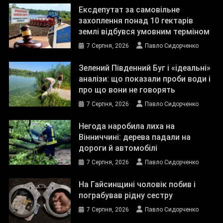
Ексдепутат за самовільне
захоплення понад 10 гектарів
землі відбувся умовним терміном
7 Серпня, 2026
Павло Сидорченко
Зелений Південний Буг і «ідеальні»
аналізи: що показали проби води і
про що вони не говорять
7 Серпня, 2026
Павло Сидорченко
Негода наробила лиха на
Вінниччині: дерева падали на
дороги й автомобілі
7 Серпня, 2026
Павло Сидорченко
На Гайсинщині чоловік побив і
пограбував рідну сестру
7 Серпня, 2026
Павло Сидорченко