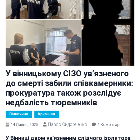
У вінницькому СІЗО ув’язненого
до смерті забили співкамерники:
прокуратура також розслідує
недбалість тюремників
Вінничина
Кримінал
Павло Сидорченко
До
14 Липня, 2025
1 Коментар
У
У Вінниці двом ув’язненим слідчого ізолятора
Вінницько