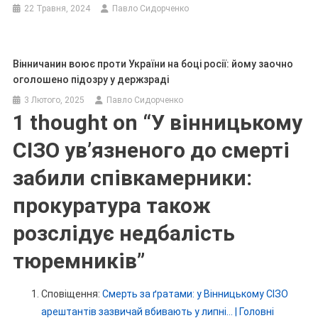
22 Травня, 2024
Павло Сидорченко
Вінничанин воює проти України на боці росії: йому заочно
оголошено підозру у держзраді
3 Лютого, 2025
Павло Сидорченко
1 thought on “
У вінницькому
СІЗО ув’язненого до смерті
забили співкамерники:
прокуратура також
розслідує недбалість
тюремників
”
Сповіщення:
Смерть за ґратами: у Вінницькому СІЗО
арештантів зазвичай вбивають у липні… | Головні