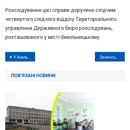
Розслідування цієї справи доручено слідчим
четвертого слідчого відділу Територіального
управління Державного бюро розслідувань,
розташованого у місті Хмельницькому.
Навігація
У Хмільнику на храмі встановлять дзвони за 416 тисяч, подаровані родиною загиблого воїна Олександра Марківського
Зеленський: прем’єр-міністром в Україні знову повинна бути жінка на ім’я Юля
записів
ПОВ'ЯЗАНІ НОВИНИ