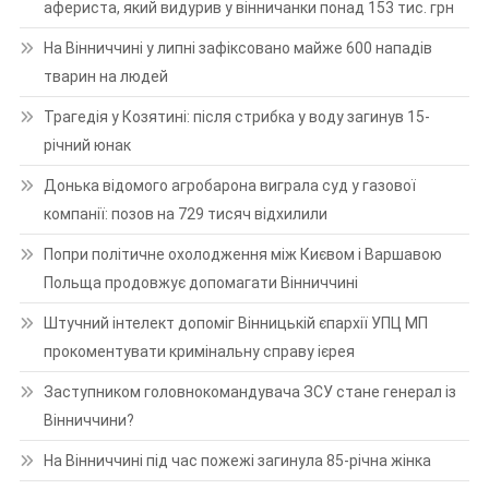
афериста, який видурив у вінничанки понад 153 тис. грн
На Вінниччині у липні зафіксовано майже 600 нападів
тварин на людей
Трагедія у Козятині: після стрибка у воду загинув 15-
річний юнак
Донька відомого агробарона виграла суд у газової
компанії: позов на 729 тисяч відхилили
Попри політичне охолодження між Києвом і Варшавою
Польща продовжує допомагати Вінниччині
Штучний інтелект допоміг Вінницькій єпархії УПЦ МП
прокоментувати кримінальну справу ієрея
Заступником головнокомандувача ЗСУ стане генерал із
Вінниччини?
На Вінниччині під час пожежі загинула 85-річна жінка