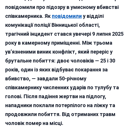
СІЗО
повідомили про підозру в умисному вбивстві
Ув’язнено
співкамерника. Як
повідомили
у відділі
До
комунікації поліції Вінницької області,
Смерті
Забили
трагічний інцидент стався увечері 9 липня 2025
Співкамер
року в камерному приміщенні. Між трьома
Прокурат
ув’язненими виник конфлікт, який переріс у
Також
Розслідує
брутальне побиття: двоє чоловіків — 25 і 30
Недбаліст
років, один із яких відбуває покарання за
Тюремник
вбивство, — завдали 50-річному
співкамернику численних ударів по тулубу та
голові. Після падіння жертви на підлогу,
нападники поклали потерпілого на ліжку та
продовжили побиття. Від отриманих травм
чоловік помер на місці.