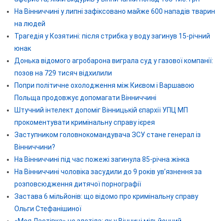
На Вінниччині у липні зафіксовано майже 600 нападів тварин
на людей
Трагедія у Козятині: після стрибка у воду загинув 15-річний
юнак
Донька відомого агробарона виграла суд у газової компанії:
позов на 729 тисяч відхилили
Попри політичне охолодження між Києвом і Варшавою
Польща продовжує допомагати Вінниччині
Штучний інтелект допоміг Вінницькій єпархії УПЦ МП
прокоментувати кримінальну справу ієрея
Заступником головнокомандувача ЗСУ стане генерал із
Вінниччини?
На Вінниччині під час пожежі загинула 85-річна жінка
На Вінниччині чоловіка засудили до 9 років ув’язнення за
розповсюдження дитячої порнографії
Застава 6 мільйонів: що відомо про кримінальну справу
Ольги Стефанішиної
«Моя Ластівка» не злетіла: як у Вінниці мільйонний