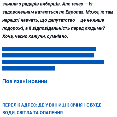
зникли з радарів виборців. Але тепер — із
задоволенням катаються по Европах. Може, їх там
нарешті навчать, що депутатство — це не лише
подорожі, а й відповідальність перед людьми?
Хоча, чесно кажучи, сумнівно.
Повістка похованому: на Вінниччині родина загиблого
Навігація
військового отримала жорстокий «системний» удар
записів
Замість «одеситів» тепер «сумські»: у Вінницькій обласній
прокуратурі нове керівництво
Пов'язані новини
ПЕРЕЛІК АДРЕС: ДЕ У ВІННИЦІ 3 СІЧНЯ НЕ БУДЕ
ВОДИ, СВІТЛА ТА ОПАЛЕННЯ