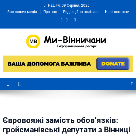
Skip
Неділя, 09 Серпня, 2026
to
Засновник медіа
Про нас
Редакційна політика
Наші контакти
content
Ми Вінничани
Незалежний інформаційний портал Вінничини
Євровояжі замість обов’язків:
гройсманівські депутати з Вінниці