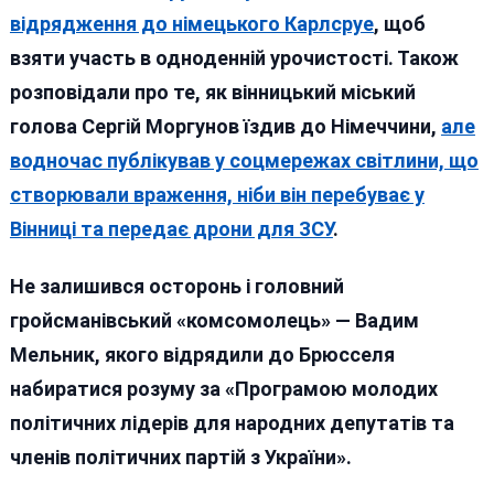
відрядження до німецького Карлсруе
, щоб
взяти участь в одноденній урочистості. Також
розповідали про те, як вінницький міський
голова Сергій Моргунов їздив до Німеччини,
але
водночас публікував у соцмережах світлини, що
створювали враження, ніби він перебуває у
Вінниці та передає дрони для ЗСУ
.
Не залишився осторонь і головний
гройсманівський «комсомолець» — Вадим
Мельник, якого відрядили до Брюсселя
набиратися розуму за «Програмою молодих
політичних лідерів для народних депутатів та
членів політичних партій з України».