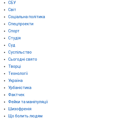
СБУ
Світ
Соціальна політика
Спецпроекти
Спорт
Студія
Суд
Суспільство
Сьогодні свято
Творці
Технології
Україна
Урбаністика
Фактчек
Фейки та маніпуляції
Шизофренія
Що болить людям