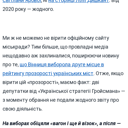
Світлани Ярової
, ні
на сторінці Лілії Дишкант
. Від
2020 року — жодного.
Ми ж не можемо не вірити офіційному сайту
міськради? Тим більше, що провладні медіа
нещодавно аж захлиналися, поширюючи новину
про те,
що Вінниця виборола друге місце в
рейтингу прозорості українських міст
. Отже, якщо
вірити цій «прозорості», маємо факт: дві
депутатки від «Української стратегії Гройсмана» —
з моменту обрання не подали жодного звіту про
свою діяльність.
На виборах обіцяли «вагон і ще й візок», а після —