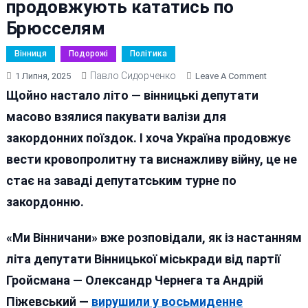
продовжують кататись по
Брюсселям
Вінниця
Подорожі
Політика
Павло Сидорченко
On
1 Липня, 2025
Leave A Comment
Євровоя
Щойно настало літо — вінницькі депутати
Замість
масово взялися пакувати валізи для
Обов’язкі
закордонних поїздок. І хоча Україна продовжує
Гройсмані
Депутати
вести кровопролитну та виснажливу війну, це не
З
стає на заваді депутатським турне по
Вінниці
закордонню.
Продовж
Кататись
По
«Ми Вінничани» вже розповідали, як із настанням
Брюссел
літа депутати Вінницької міськради від партії
Гройсмана — Олександр Чернега та Андрій
Піжевський —
вирушили у восьмиденне