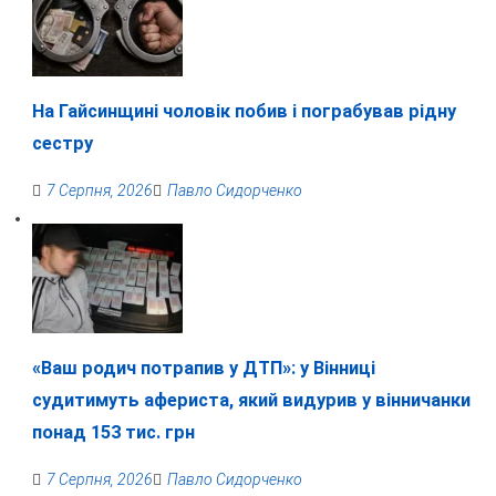
На Гайсинщині чоловік побив і пограбував рідну
сестру
7 Серпня, 2026
Павло Сидорченко
«Ваш родич потрапив у ДТП»: у Вінниці
судитимуть афериста, який видурив у вінничанки
понад 153 тис. грн
7 Серпня, 2026
Павло Сидорченко