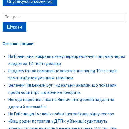
Пошук:
Останні новини
На Вінниччині викрили схему переправлення чоловіків через
кордон за 12 тисяч доларів
Ексдепутат за самовільне захоплення понад 10 гектарів
землі відбувся умовним терміном
Зелений Південний Буг і «ідеальні» аналізи: що показали
проби води і про що вони не говорять
Негода наробила лиха на Вінниччині: дерева падали на
дороги й автомобілі
На Гайсинщині чоловік побив і пограбував рідну сестру
«Ваш родич потрапив у ДТП»: у Вінниці судитимуть
афериста, який видурив у вінничанки понад 153 тис. грн