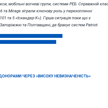
кси, мобільні вогневі групи, системи РЕБ. Справжній кла
16 та Mirage зіграли ключову роль у перехопленні
101 та 5 «Іскандер-К»). Гірша ситуація поки що з
апоріжжю та Полтавщині, де бракує систем Patriot.
агиблий у Центральному парку, поранені
сть постраждалих зросла до 18 осіб
 ДОНОРАМИ ЧЕРЕЗ «ВИСОКУ НЕВИЗНАЧЕНІСТЬ»