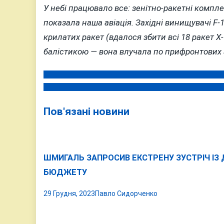
У небі працювало все: зенітно-ракетні компле
показала наша авіація. Західні винищувачі F-
крилатих ракет (вдалося збити всі 18 ракет Х-
балістикою — вона влучала по прифронтових З
Наслідки удару рашистів по Вінниці: п’ять влучань, з
Навігація
На Вінниччині після атаки дронами 24 березня кількі
записів
Пов'язані новини
ШМИГАЛЬ ЗАПРОСИВ ЕКСТРЕНУ ЗУСТРІЧ ІЗ
БЮДЖЕТУ
29 Грудня, 2023
Павло Сидорченко