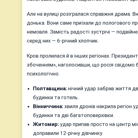
Але на вулиці розігралася справжня драма. Вн
донька. Вони саме приїхали до пологового пр
немовля. Замість радості зустрічі — подвійн
серед них — 6-річний хлопчик.
Кров пролилася й в інших регіонах. Президе
збоченням», наголосивши, що росія свідомо б’
психологічно.
Полтавщина:
нічний удар забрав життя дв
будинки та готель.
Вінниччина:
хвиля дронів накрила регіон у
будинки та дві багатоповерхівки.
Житомир:
удар припав просто на центр мі
доправили 12-річну дівчинку.