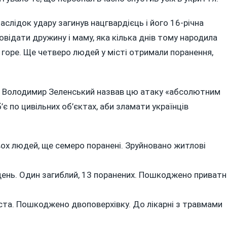
аслідок удару загинув нацгвардієць і його 16-річна
овідати дружину і маму, яка кілька днів тому народила
е горе. Ще четверо людей у місті отримали поранення,
нт Володимир Зеленський назвав цю атаку «абсолютним
є по цивільних об’єктах, аби зламати українців
ох людей, ще семеро поранені. Зруйновано житлові
день. Один загиблий, 13 поранених. Пошкоджено приватн
ста. Пошкоджено двоповерхівку. До лікарні з травмами