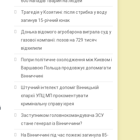
600 нападів тварин на людей
Трагедія у Козятині: після стрибка у воду
загинув 15-річний юнак
Донька відомого агробарона виграла суд у
газової компанії: позов на 729 тисяч
відхилили
Попри політичне охолодження між Києвом і
Варшавою Польща продовжує допомагати
Вінниччині
Штучний інтелект допоміг Вінницькій
єпархії УПЦ МП прокоментувати
кримінальну справу ієрея
і
Заступником головнокомандувача ЗСУ
стане генерал із Вінниччини?
На Вінниччині під час пожежі загинула 85-