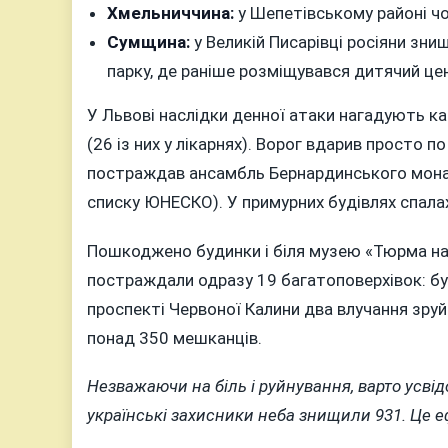
Хмельниччина:
у Шепетівському районі чо
Сумщина:
у Великій Писарівці росіяни зн
парку, де раніше розміщувався дитячий це
У Львові наслідки денної атаки нагадують к
(26 із них у лікарнях). Ворог вдарив просто п
постраждав ансамбль Бернардинського монаст
списку ЮНЕСКО). У примурних будівлях спала
Пошкоджено будинки і біля музею «Тюрма на
постраждали одразу 19 багатоповерхівок: бул
проспекті Червоної Калини два влучання зруй
понад 350 мешканців.
Незважаючи на біль і руйнування, варто усві
українські захисники неба знищили 931. Це еф