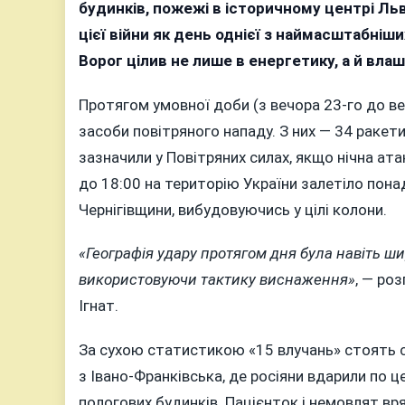
добу
будинків, пожежі в історичному центрі Льв
рашис
цієї війни як день однієї з наймасштабніши
кинули
Ворог цілив не лише в енергетику, а й вла
на
Україн
Протягом умовної доби (з вечора 23-го до ве
майже
засоби повітряного нападу. З них — 34 ракети
тисяч
зазначили у Повітряних силах, якщо нічна ата
дронів
до 18:00 на територію України залетіло понад
мішен
були
Чернігівщини, вибудовуючись у цілі колони.
полого
будинк
«Географія удару протягом дня була навіть шир
діти
використовуючи тактику виснаження»
, — ро
та
Ігнат.
спадщ
ЮНЕС
За сухою статистикою «15 влучань» стоять с
з Івано-Франківська, де росіяни вдарили по 
пологових будинків. Пацієнток і немовлят вря