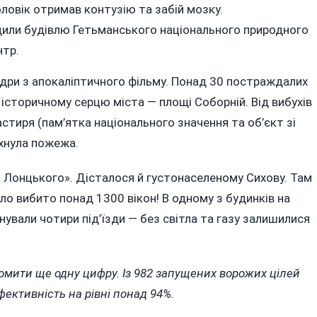
ловік отримав контузію та забій мозку.
ищили будівлю Гетьманського національного природного
нтр.
адри з апокаліптичного фільму. Понад 30 постраждалих
о історичному серцю міста — площі Соборній. Від вибухів
иря (пам’ятка національного значення та об’єкт зі
хнула пожежа.
 Лонцького». Дісталося й густонаселеному Сихову. Там
о вибито понад 1300 вікон! В одному з будинків на
нували чотири під’їзди — без світла та газу залишилися
домити ще одну цифру. Із 982 запущених ворожих цілей
ективність на рівні понад 94%.