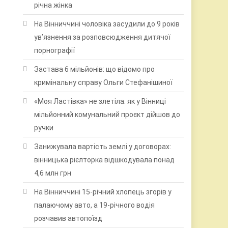
річна жінка
На Вінниччині чоловіка засудили до 9 років
ув’язнення за розповсюдження дитячої
порнографії
Застава 6 мільйонів: що відомо про
кримінальну справу Ольги Стефанішиної
«Моя Ластівка» не злетіла: як у Вінниці
мільйонний комунальний проєкт дійшов до
ручки
Занижувала вартість землі у договорах:
вінницька рієлторка відшкодувала понад
4,6 млн грн
На Вінниччині 15-річний хлопець згорів у
палаючому авто, а 19-річного водія
розчавив автопоїзд