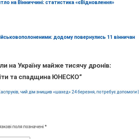
ло на Вінниччині: статистика «єВідновлення»
йськовополоненими: додому повернулись 11 вінничан
ли на Україну майже тисячу дронів:
діти та спадщина ЮНЕСКО
”
спруків, чий дім знищив «шахед» 24 березня, потребує допомоги |
язкові поля позначені
*