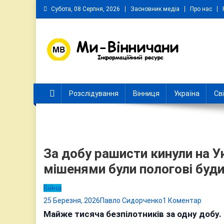
Skip
Субота, 08 Серпня, 2026
Засновник медіа
Про нас
to
content
Ми Вінничани
Незалежний інформаційний портал Вінничини
Розслідування
Вінниця
Україна
Св
За добу рашисти кинули на У
мішенями були пологові буд
Війна
до
25 Березня, 2026
Павло Сидорченко
1 Коментар
За
Майже тисяча безпілотників за одну добу. 