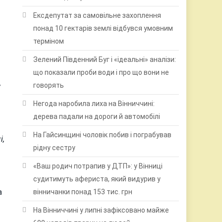
Ексдепутат за самовільне захоплення
понад 10 гектарів землі відбувся умовним
терміном
Зелений Південний Буг і «ідеальні» аналізи:
що показали проби води і про що вони не
у
говорять
Негода наробила лиха на Вінниччині:
дерева падали на дороги й автомобілі
На Гайсинщині чоловік побив і пограбував
і,
рідну сестру
«Ваш родич потрапив у ДТП»: у Вінниці
судитимуть афериста, який видурив у
а
вінничанки понад 153 тис. грн
На Вінниччині у липні зафіксовано майже