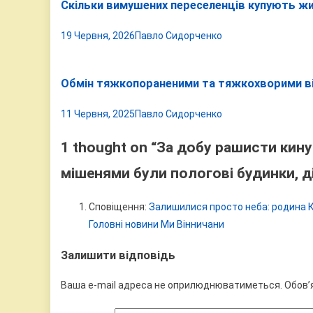
Скільки вимушених переселенців купують жит
19 Червня, 2026
Павло Сидорченко
Обмін тяжкопораненими та тяжкохворими ві
11 Червня, 2025
Павло Сидорченко
1 thought on “
За добу рашисти кину
мішенями були пологові будинки, 
Сповіщення:
Залишилися просто неба: родина Ка
Головні новини Ми Вінничани
Залишити відповідь
Ваша e-mail адреса не оприлюднюватиметься.
Обов’