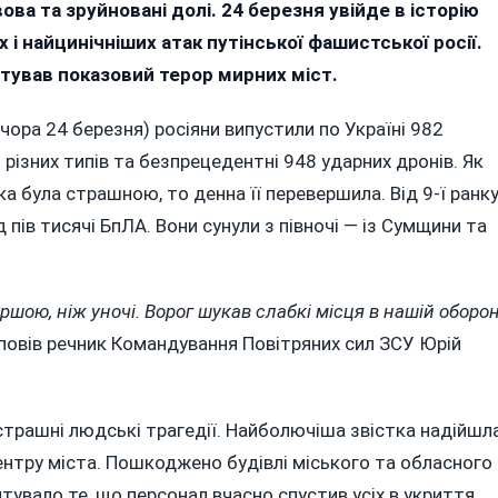
ова та зруйновані долі. 24 березня увійде в історію
ти
х і найцинічніших атак путінської фашистської росії.
штував показовий терор мирних міст.
у
чора 24 березня) росіяни випустили по Україні 982
 різних типів та безпрецедентні 948 ударних дронів. Як
у
ка була страшною, то денна її перевершила. Від 9-ї ранк
:
 пів тисячі БпЛА. Вони сунули з півночі — із Сумщини та
ями
ві
и,
шою, ніж уночі. Ворог шукав слабкі місця в нашій оборон
зповів речник Командування Повітряних сил ЗСУ Юрій
ина
КО
трашні людські трагедії. Найболючіша звістка надійшл
центру міста. Пошкоджено будівлі міського та обласного
тувало те, що персонал вчасно спустив усіх в укриття.