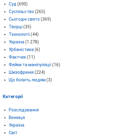
Суд
(690)
Суспільство
(265)
Сьогодні свято
(369)
Творці
(35)
Технології
(44)
Україна
(1 278)
Урбаністика
(6)
Фактчек
(11)
Фейки та маніпуляції
(16)
Шизофренія
(224)
Що болить людям
(3)
Категорії
Розслідування
Вінниця
Україна
Світ