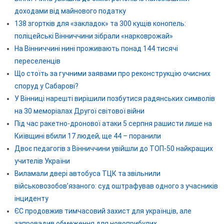
доходами від майнового податку
138 згортків для «закладок» та 300 кущів конопель:
поліцейські Вінниччини зібрали «нарковрожай»
На Вінниччині нині проживають понад 144 тисячі
переселенців
Що стоїть за гучними заявами про реконструкцію очисних
споруд у Сабарові?
У Вінниці нарешті вирішили позбутися радянських символів
на 30 меморіалах Другої світової війни
Під час ракетно-дронової атаки 5 серпня рашисти лише на
Київщині вбили 17 людей, ще 44 – поранили
Двоє педагогів з Вінниччини увійшли до ТОП-50 найкращих
учителів України
Виламали двері автобуса ТЦК та звільнили
військовозобов’язаного: суд оштрафував одного з учасників
інциденту
ЄС продовжив тимчасовий захист для українців, але
запровадив обмеження для новоприбулих