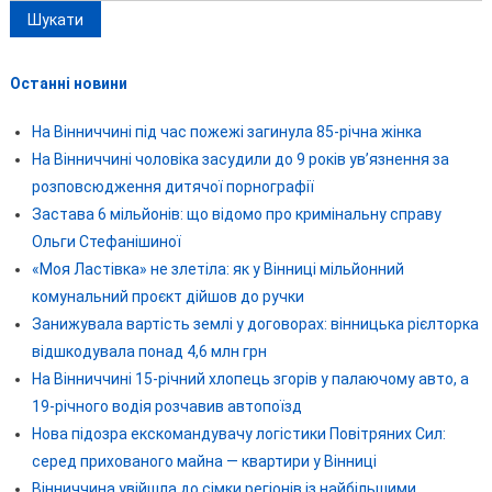
Останні новини
На Вінниччині під час пожежі загинула 85-річна жінка
На Вінниччині чоловіка засудили до 9 років ув’язнення за
розповсюдження дитячої порнографії
Застава 6 мільйонів: що відомо про кримінальну справу
Ольги Стефанішиної
«Моя Ластівка» не злетіла: як у Вінниці мільйонний
комунальний проєкт дійшов до ручки
Занижувала вартість землі у договорах: вінницька рієлторка
відшкодувала понад 4,6 млн грн
На Вінниччині 15-річний хлопець згорів у палаючому авто, а
19-річного водія розчавив автопоїзд
Нова підозра екскомандувачу логістики Повітряних Сил:
серед прихованого майна — квартири у Вінниці
Вінниччина увійшла до сімки регіонів із найбільшими