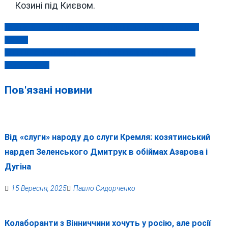
Козині під Києвом.
Чи стане в українців більше світла після нової постанови
Навігація
уряду?
записів
Вінницька поліція переходить на аутсорсинг через брак
евакуаторів?
Пов'язані новини
Від «слуги» народу до слуги Кремля: козятинський
нардеп Зеленського Дмитрук в обіймах Азарова і
Дугіна
15 Вересня, 2025
Павло Сидорченко
Колаборанти з Вінниччини хочуть у росію, але росії