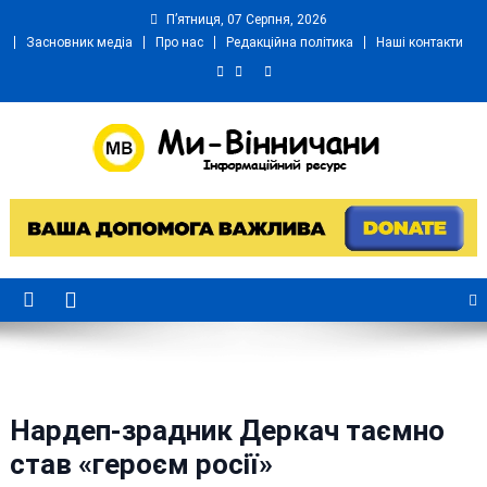
Skip
П’ятниця, 07 Серпня, 2026
to
Засновник медіа
Про нас
Редакційна політика
Наші контакти
content
Ми Вінничани
Незалежний інформаційний портал Вінничини
Нардеп-зрадник Деркач таємно
став «героєм росії»