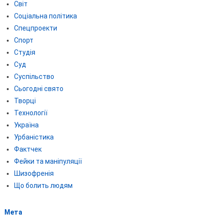
Світ
Соціальна політика
Спецпроекти
Спорт
Студія
Суд
Суспільство
Сьогодні свято
Творці
Технології
Україна
Урбаністика
Фактчек
Фейки та маніпуляції
Шизофренія
Що болить людям
Мета