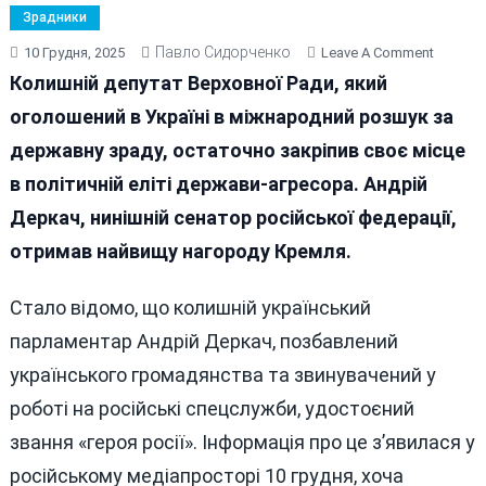
Зрадники
Павло Сидорченко
On
10 Грудня, 2025
Leave A Comment
Нардеп
Колишній депутат Верховної Ради, який
Зрадни
оголошений в Україні в міжнародний розшук за
Деркач
державну зраду, остаточно закріпив своє місце
Таємно
Став
в політичній еліті держави-агресора. Андрій
«героє
Деркач, нинішній сенатор російської федерації,
Росії»
отримав найвищу нагороду Кремля.
Стало відомо, що колишній український
парламентар Андрій Деркач, позбавлений
українського громадянства та звинувачений у
роботі на російські спецслужби, удостоєний
звання «героя росії». Інформація про це з’явилася у
російському медіапросторі 10 грудня, хоча