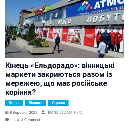
Кінець «Ельдорадо»: вінницькі
маркети закриються разом із
мережею, що має російське
коріння?
Бізнес
Вінниця
Україна
Павло Сидорченко
8 Вересня, 2025
On
Leave A Comment
Кінець