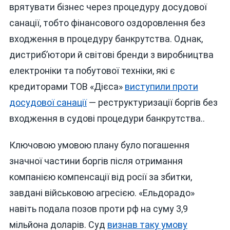
врятувати бізнес через процедуру досудової
санації, тобто фінансового оздоровлення без
входження в процедуру банкрутства. Однак,
дистриб’ютори й світові бренди з виробництва
електроніки та побутової техніки, які є
кредиторами ТОВ «Дієса»
виступили проти
досудової санації
— реструктуризації боргів без
входження в судові процедури банкрутства..
Ключовою умовою плану було погашення
значної частини боргів після отримання
компанією компенсації від росії за збитки,
завдані військовою агресією. «Ельдорадо»
навіть подала позов проти рф на суму 3,9
мільйона доларів. Суд
визнав таку умову