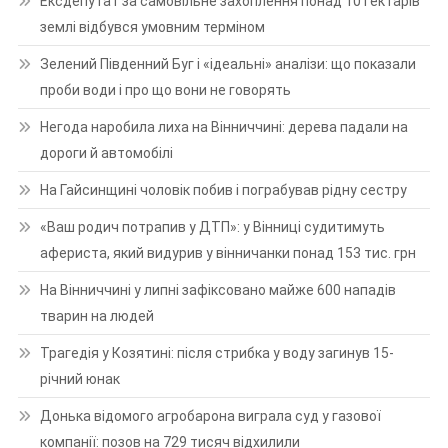
Ексдепутат за самовільне захоплення понад 10 гектарів
землі відбувся умовним терміном
Зелений Південний Буг і «ідеальні» аналізи: що показали
проби води і про що вони не говорять
Негода наробила лиха на Вінниччині: дерева падали на
дороги й автомобілі
На Гайсинщині чоловік побив і пограбував рідну сестру
«Ваш родич потрапив у ДТП»: у Вінниці судитимуть
афериста, який видурив у вінничанки понад 153 тис. грн
На Вінниччині у липні зафіксовано майже 600 нападів
тварин на людей
Трагедія у Козятині: після стрибка у воду загинув 15-
річний юнак
Донька відомого агробарона виграла суд у газової
компанії: позов на 729 тисяч відхилили