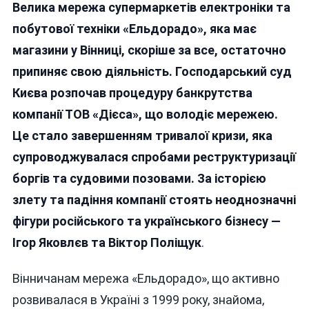
Велика мережа супермаркетів електроніки та
«Ельдорадо»:
Вінницькі
побутової техніки «Ельдорадо», яка має
Маркети
магазини у Вінниці, скоріше за все, остаточно
Закриються
припиняє свою діяльність. Господарський суд
Разом
Із
Києва розпочав процедуру банкрутства
Мережею,
компанії ТОВ «Дієса», що володіє мережею.
Що
Це стало завершенням тривалої кризи, яка
Має
Російське
супроводжувалася спробами реструктуризації
Коріння?
боргів та судовими позовами. За історією
злету та падіння компанії стоять неоднозначні
фігури російського та українського бізнесу —
Ігор Яковлєв та Віктор Поліщук
.
Вінничанам мережа «Ельдорадо», що активно
розвивалася в Україні з 1999 року, знайома,