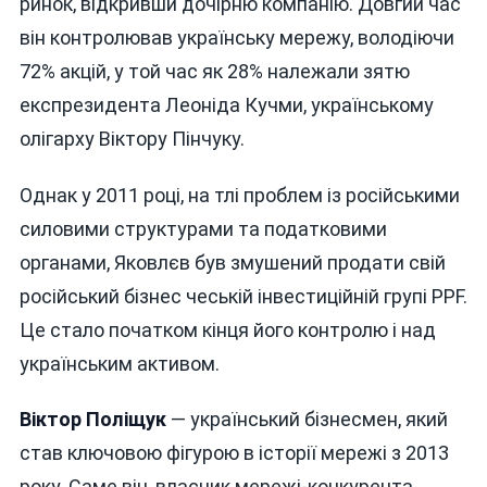
ринок, відкривши дочірню компанію. Довгий час
він контролював українську мережу, володіючи
72% акцій, у той час як 28% належали зятю
експрезидента Леоніда Кучми, українському
олігарху Віктору Пінчуку.
Однак у 2011 році, на тлі проблем із російськими
силовими структурами та податковими
органами, Яковлєв був змушений продати свій
російський бізнес чеській інвестиційній групі PPF.
Це стало початком кінця його контролю і над
українським активом.
Віктор Поліщук
— український бізнесмен, який
став ключовою фігурою в історії мережі з 2013
року. Саме він, власник мережі-конкурента