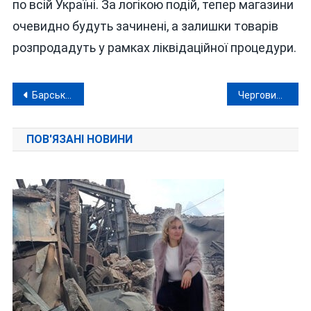
по всій Україні. За логікою подій, тепер магазини
очевидно будуть зачинені, а залишки товарів
розпродадуть у рамках ліквідаційної процедури.
Навігація
Барський суд: підсудним ніде сісти, а суддя — ніколи не сяде
Черговий корупційний скандал з «любими друзями» Зеленського
записів
ПОВ'ЯЗАНІ НОВИНИ