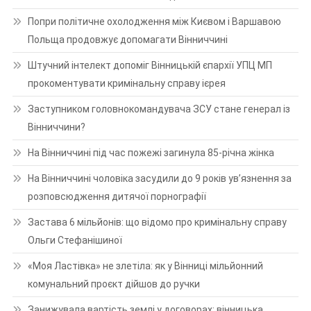
Попри політичне охолодження між Києвом і Варшавою
Польща продовжує допомагати Вінниччині
Штучний інтелект допоміг Вінницькій єпархії УПЦ МП
прокоментувати кримінальну справу ієрея
Заступником головнокомандувача ЗСУ стане генерал із
Вінниччини?
На Вінниччині під час пожежі загинула 85-річна жінка
На Вінниччині чоловіка засудили до 9 років ув’язнення за
розповсюдження дитячої порнографії
Застава 6 мільйонів: що відомо про кримінальну справу
Ольги Стефанішиної
«Моя Ластівка» не злетіла: як у Вінниці мільйонний
комунальний проєкт дійшов до ручки
Занижувала вартість землі у договорах: вінницька