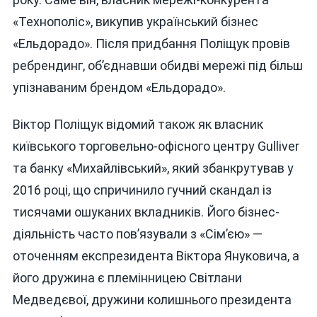
«Технополіс», викупив український бізнес
«Ельдорадо». Після придбання Поліщук провів
ребрендинг, об’єднавши обидві мережі під більш
упізнаваним брендом «Ельдорадо».
Віктор Поліщук відомий також як власник
київського торговельно-офісного центру Gulliver
та банку «Михайлівський», який збанкрутував у
2016 році, що спричинило гучний скандал із
тисячами ошуканих вкладників. Його бізнес-
діяльність часто пов’язували з «Сім’єю» —
оточенням експрезидента Віктора Януковича, а
його дружина є племінницею Світлани
Медведєвої, дружини колишнього президента