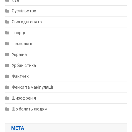
Суд
Суспільство
Сьогодні свято
Творці
Технології
Україна
Урбаністика
Фактчек
Фейки та маніпуляції
Шизофренія
Що болить людям
МЕТА