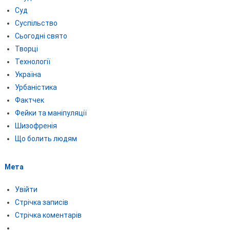
Суд
Суспільство
Сьогодні свято
Творці
Технології
Україна
Урбаністика
Фактчек
Фейки та маніпуляції
Шизофренія
Що болить людям
Мета
Увійти
Стрічка записів
Стрічка коментарів