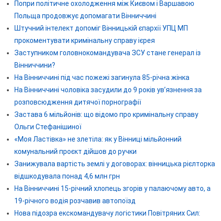
Попри політичне охолодження між Києвом і Варшавою
Польща продовжує допомагати Вінниччині
Штучний інтелект допоміг Вінницькій єпархії УПЦ МП
прокоментувати кримінальну справу ієрея
Заступником головнокомандувача ЗСУ стане генерал із
Вінниччини?
На Вінниччині під час пожежі загинула 85-річна жінка
На Вінниччині чоловіка засудили до 9 років ув’язнення за
розповсюдження дитячої порнографії
Застава 6 мільйонів: що відомо про кримінальну справу
Ольги Стефанішиної
«Моя Ластівка» не злетіла: як у Вінниці мільйонний
комунальний проєкт дійшов до ручки
Занижувала вартість землі у договорах: вінницька рієлторка
відшкодувала понад 4,6 млн грн
На Вінниччині 15-річний хлопець згорів у палаючому авто, а
19-річного водія розчавив автопоїзд
Нова підозра екскомандувачу логістики Повітряних Сил: