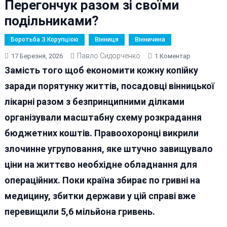
Перегончук разом зі своїми
подільниками?
Боротьба З Корупцією
Вінниця
Вінничина
Павло Сидорченко
До
17 Березня, 2026
1 Коментар
Чи
Замість того щоб економити кожну копійку
«заїде»
заради порятунку життів, посадовці вінницької
На
лікарні разом з безпринципними ділками
Кичу
Керівник
організували масштабну схему розкрадання
Подільсько
бюджетних коштів. Правоохоронці викрили
Онкоцентру
злочинне угруповання, яке штучно завищувало
Перегончук
Разом
ціни на життєво необхідне обладнання для
Зі
операційних. Поки країна збирає по гривні на
Своїми
медицину, збитки держави у цій справі вже
Подільника
перевищили 5,6 мільйона гривень.