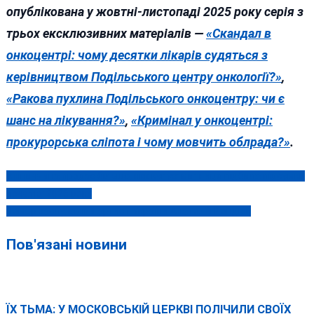
опублікована у жовтні-листопаді 2025 року серія з
трьох ексклюзивних матеріалів —
«Скандал в
онкоцентрі: чому десятки лікарів судяться з
керівництвом Подільського центру онкології?»
,
«Ракова пухлина Подільського онкоцентру: чи є
шанс на лікування?»
,
«Кримінал у онкоцентрі:
прокурорська сліпота і чому мовчить облрада?»
.
Вінниччина продає більше, ніж купує: митниця підбила підсумки
Навігація
початку 2026 року
записів
Помер заслужений артист України Анатолій Кондюк
Пов'язані новини
ЇХ ТЬМА: У МОСКОВСЬКІЙ ЦЕРКВІ ПОЛІЧИЛИ СВОЇХ