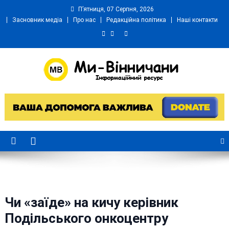
Skip
П’ятниця, 07 Серпня, 2026
to
Засновник медіа
Про нас
Редакційна політика
Наші контакти
content
Ми Вінничани
Незалежний інформаційний портал Вінничини
Чи «заїде» на кичу керівник
Подільського онкоцентру