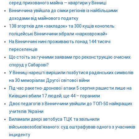
серед прихованого майна — квартири у Вінниці
Вінниччина увійшла до сімки регіонів із найбільшими
доходами від майнового податку
138 згортків для «закладок» та 300 кущів конопель:
поліцейські Вінниччини зібрали «нарковрожай»
На Вінниччині нині проживають понад 144 тисячі
переселенців
Що стоїть за гучними заявами про реконструкцію очисних
споруд у Сабарові?
У Вінниці нарешті вирішили позбутися радянських символів
на 30 меморіалах Другої світової війни
Під час ракетно-дронової атаки 5 серпня рашисти лише на
Київщині вбили 17 людей, ще 44 – поранили
Двоє педагогів з Вінниччини увійшли до ТОП-50 найкращих
учителів України
Виламали двері автобуса ТЦК та звільнили
військовозобов’язаного: суд оштрафував одного з учасників
інциденту