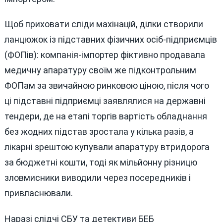
Щоб приховати сліди махінацій, ділки створили
ланцюжок із підставних фізичних осіб-підприємців
(ФОПів): компанія-імпортер фіктивно продавала
медичну апаратуру своїм же підконтрольним
ФОПам за звичайною ринковою ціною, після чого
ці підставні підприємці заявлялися на державні
тендери, де на етапі торгів вартість обладнання
без жодних підстав зростала у кілька разів, а
лікарні зрештою купували апаратуру втридорога
за бюджетні кошти, тоді як мільйонну різницю
зловмисники виводили через посередників і
привласнювали.
Наразі слідчі СБУ та детективи БЕБ