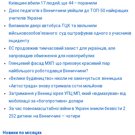
Київщині вбили 17 людей, ще 44 – поранили
Двоє педагогів з Вінниччини увійшли до ТОП-50 найкращих
учителів України
Виламали двері автобуса ТЦК та звільнили
військовозобов’язаного: суд оштрафував одного з учасників
інциденту
ЄС продовжив тимчасовий захист для українців, але
запровадив обмеження для новоприбулих
Глянцевий фасад МХП: що приховує красивий піар
найбільшого роботодавця Вінниччини?
«Велике будівництво» ніколи не закінчується: вінницька
«Автострада» знову отримала сотні мільйонів
Затримання у Вінниці ієрея УПЦ МП, який «відмазував» від
мобілізації за «богопротивні» долари
За час повномасштабної війни в Україні зникли безвісти 2
252 дитини: на Вінниччині — чотири
Новини по місяцях