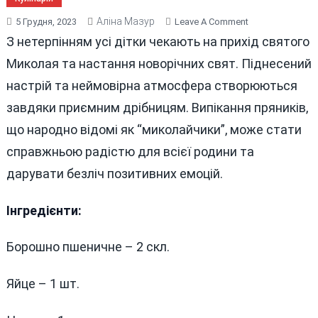
Аліна Мазур
On
5 Грудня, 2023
Leave A Comment
РЕЦЕПТ
З нетерпінням усі дітки чекають на прихід святого
СМАЧНИХ
Миколая та настання новорічних свят. Піднесений
ПРЯНИКІВ:
настрій та неймовірна атмосфера створюються
“МИКОЛАЙЧИК
завдяки приємним дрібницям. Випікання пряників,
що народно відомі як “миколайчики”, може стати
справжньою радістю для всієї родини та
дарувати безліч позитивних емоцій.
Інгредієнти:
Борошно пшеничне – 2 скл.
Яйце – 1 шт.