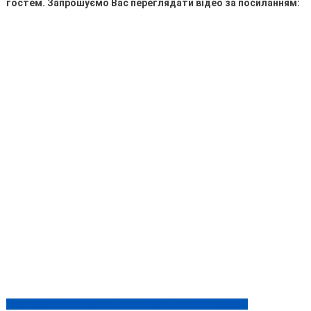
гостем. Запрошуємо Вас переглядати відео за посиланням:
ЛИМОНИ: ЯКА КОРИСТЬ ТА ШКОДА ДЛЯ ОРГАНІЗМУ
Навігація