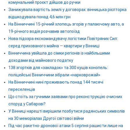
комунальний проєкт дійшов до ручки
Занижувала вартість землі у договорах: вінницька рієлторка
відшкодувала понад 4,6 млн грн
На Вінниччині 15-річний хлопець згорів у палаючому авто, а
19-річного водія розчавив автопоїзд
Нова підозра екскомандувачу логістики Повітряних Сил:
серед прихованого майна — квартири у Вінниці
Вінниччина увійшла до сімки регіонів із найбільшими
доходами від майнового податку
138 згортків для «закладок» та 300 кущів конопель:
поліцейські Вінниччини зібрали «нарковрожай»
На Вінниччині нині проживають понад 144 тисячі
переселенців
Що стоїть за гучними заявами про реконструкцію очисних
споруд у Сабарові?
У Вінниці нарешті вирішили позбутися радянських символів
на 30 меморіалах Другої світової війни
Під час ракетно-дронової атаки 5 серпня рашисти лише на