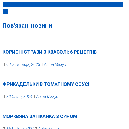
В УКРАЇНІ ЗАГИНУЛО 512 ДІТЕЙ ВНАСЛІДОК ЗБРОЙНОЇ АГРЕСІЇ
записів
РФ
Пов'язані новини
КОРИСНІ СТРАВИ З КВАСОЛІ: 6 РЕЦЕПТІВ
6 Листопада, 2023
Аліна Мазур
ФРИКАДЕЛЬКИ В ТОМАТНОМУ СОУСІ
23 Січня, 2024
Аліна Мазур
МОРКВЯНА ЗАПІКАНКА З СИРОМ
15 Квітня, 2024
Аліна Мазур