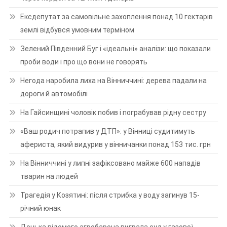
Ексдепутат за самовільне захоплення понад 10 гектарів
землі відбувся умовним терміном
Зелений Південний Буг і «ідеальні» аналізи: що показали
проби води і про що вони не говорять
Негода наробила лиха на Вінниччині: дерева падали на
дороги й автомобілі
На Гайсинщині чоловік побив і пограбував рідну сестру
«Ваш родич потрапив у ДТП»: у Вінниці судитимуть
афериста, який видурив у вінничанки понад 153 тис. грн
На Вінниччині у липні зафіксовано майже 600 нападів
тварин на людей
Трагедія у Козятині: після стрибка у воду загинув 15-
річний юнак
Донька відомого агробарона виграла суд у газової