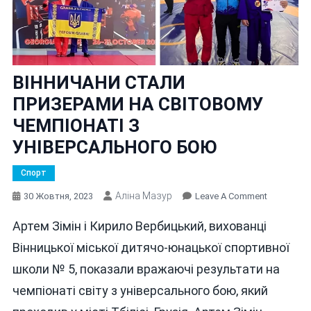
ВІННИЧАНИ СТАЛИ
ПРИЗЕРАМИ НА СВІТОВОМУ
ЧЕМПІОНАТІ З
УНІВЕРСАЛЬНОГО БОЮ
Спорт
Аліна Мазур
On
30 Жовтня, 2023
Leave A Comment
ВІННИЧА
Артем Зімін і Кирило Вербицький, вихованці
СТАЛИ
ПРИЗЕРА
Вінницької міської дитячо-юнацької спортивної
НА
школи № 5, показали вражаючі результати на
СВІТОВО
чемпіонаті світу з універсального бою, який
ЧЕМПІОНА
З