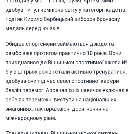
проходив у місті Тбілісі, Грузія. Артем Зімін
УНІВЕРСА
здобув титул чемпіона світу у категорії кадетів,
БОЮ
тоді як Кирило Вербицький виборов бронзову
медаль серед юнаків.
Обидва спортсмени займаються дзюдо та
самбо вже протягом практично 10 років. Вони
приєдналися до Вінницької спортивної школи №
5 у віці трьох років і стали активно тренуватися,
здобуваючи під час своєї спортивної кар’єри
безліч перемог. Арсенал їхніх навичок включає в
себе як переможні виступи на національних
змаганнях, так і вражаючі досягнення на
міжнародному рівні.
Тренер-викладач Вінницької міської дитячо-