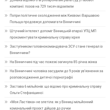
компанії: позов на 729 тисяч відхилили
Попри політичне охолодження між Києвом і Варшавою
Польща продовжує допомагати Вінниччині
Штучний інтелект допоміг Вінницькій єпархії УПЦ МП
прокоментувати кримінальну справу ієрея
Заступником головнокомандувача ЗСУ стане генерал із
Вінниччини?
На Вінниччині під час пожежі загинула 85-річна жінка
На Вінниччині чоловіка засудили до 9 років ув’язнення за
розповсюдження дитячої порнографії
Застава 6 мільйонів: що відомо про кримінальну справу
Ольги Стефанішиної
«Моя Ластівка» не злетіла: як у Вінниці мільйонний
комунальний проєкт дійшов до ручки