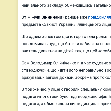
навчального закладу, обмежившись загально
Втім,
«Ми Вінничани»
раніше вже
повідомлял
предмета «Захист України» Іллінецького ліц
Ще одним аспектом цієї історії стала реакці
повідомила в суді, що батьки забили на спол
вчитель дивиться на дітей так, що цей «особ
Сам Володимир Олійніченко під час судових 
стверджуючи, що «діти його неправильно зроз
врахувавши вагомі докази, зокрема протокол п
В той же час, у ліцеї створили спеціальну к
педагогічної етики було підтверджено офіцій
педагога, а обмежилося лише дисциплінарним