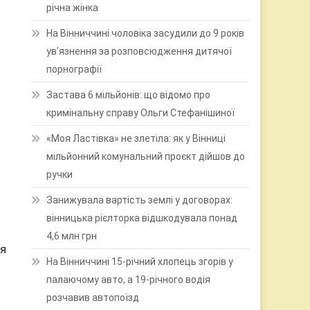
річна жінка
На Вінниччині чоловіка засудили до 9 років
ув’язнення за розповсюдження дитячої
порнографії
Застава 6 мільйонів: що відомо про
кримінальну справу Ольги Стефанішиної
«Моя Ластівка» не злетіла: як у Вінниці
мільйонний комунальний проєкт дійшов до
ручки
Занижувала вартість землі у договорах:
вінницька рієлторка відшкодувала понад
4,6 млн грн
ня
На Вінниччині 15-річний хлопець згорів у
палаючому авто, а 19-річного водія
розчавив автопоїзд