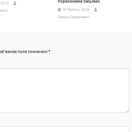
пораненими бійцями
 2025
20 Лютого, 2026
енко
Павло Сидорченко
ов’язкові поля позначені
*