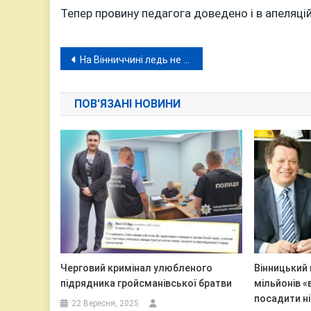
Тепер провину педагога доведено і в апеляцій
Навігація
На Вінниччині ледь не згоріла зменшена копія Володимирського собору
записів
ПОВ'ЯЗАНІ НОВИНИ
Черговий кримінал улюбленого
Вінницький 
підрядника гройсманівської братви
мільйонів «
посадити н
22 Вересня, 2025