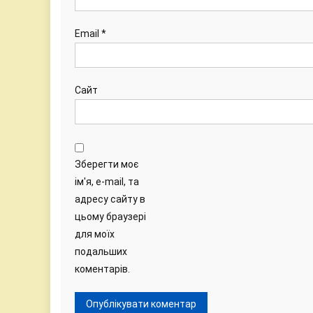
Email
*
Сайт
Зберегти моє
ім'я, e-mail, та
адресу сайту в
цьому браузері
для моїх
подальших
коментарів.