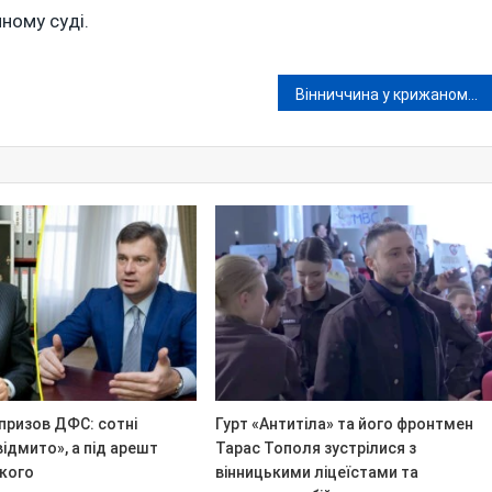
ному суді.
Вінниччина у крижаному полоні: понад 90 тисяч споживачів без світла, транспорт змінив графік
призов ДФС: сотні
Гурт «Антитіла» та його фронтмен
відмито», а під арешт
Тарас Тополя зустрілися з
ікого
вінницькими ліцеїстами та