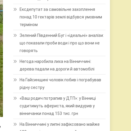
Ексдепутат за самовільне захоплення
понад 10 гектарів землі відбувся умовним
терміном
Зелений Південний Буг і «ідеальні» аналізи:
що показали проби води і про що вони не
говорять
Негода наробила лиха на Вінниччині:
дерева падали на дороги й автомобілі
На Гайсинщині чоловік побив і пограбував
рідну сестру
«Ваш родич потрапив у ДТП»: у Вінниці
судитимуть афериста, який видурив у
вінничанки понад 153 тис. грн
,
На Вінниччині у липні зафіксовано майже