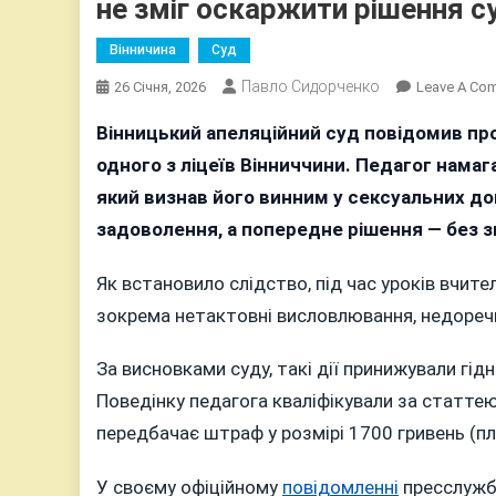
не зміг оскаржити рішення с
Вінничина
Суд
Павло Сидорченко
26 Січня, 2026
Leave A Co
Вінницький апеляційний суд повідомив пр
одного з ліцеїв Вінниччини. Педагог намаг
який визнав його винним у сексуальних до
задоволення, а попередне рішення — без з
Як встановило слідство, під час уроків вчител
зокрема нетактовні висловлювання, недоречн
За висновками суду, такі дії принижували гід
Поведінку педагога кваліфікували за статте
передбачає штраф у розмірі 1700 гривень (пл
У своєму офіційному
повідомленні
пресслужба