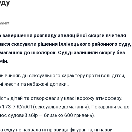
уду
On
mment
На
о завершення розгляду апеляційної скарги вчителя
Вінниччині
ався скасувати рішення Іллінецького районного суду,
Педагог,
Який
маганнях до школярок. Судді залишили скаргу без
Дозволяв
мін.
Собі
Домагання
ь вчиняв дії сексуального характеру проти волі дітей,
До
і жести та небажані дотики..
Учениць,
Не
Зміг
ність дітей та створювали у класі ворожу атмосферу.
Оскаржити
ю 173-7 КУпАП (сексуальне домагання). Покарання за це
Рішення
юс судовий збір — близько 600 гривень).
Суду
 суду не назвала ні прізвища фігуранта, ні назви