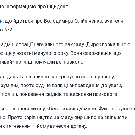
ю інформацією про інцидент.
и
, що йдеться про Володимира Олійніченка, вчителя
ею №2.
я адміністрації навчального закладу. Директорка ліцею
ох ще у жовтні минулого року. Вони скаржилися, що
ливий» погляд помічали всі навколо.
засідань категорично заперечував свою провину,
уміли», проте суд не взяв ці виправдання до уваги,
оліції, показання свідків та висновки психолога.
омісію та провели службове розслідування. Факт порушен
но. Проте керівництво закладу вирішило не звільняти
 стягненням — йому винесли догану.