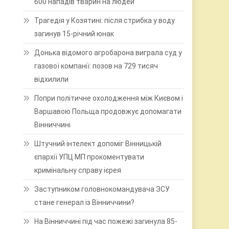
600 нападів тварин на людей
Трагедія у Козятині: після стрибка у воду
загинув 15-річний юнак
Донька відомого агробарона виграла суд у
газової компанії: позов на 729 тисяч
відхилили
Попри політичне охолодження між Києвом і
Варшавою Польща продовжує допомагати
Вінниччині
Штучний інтелект допоміг Вінницькій
єпархії УПЦ МП прокоментувати
кримінальну справу ієрея
Заступником головнокомандувача ЗСУ
стане генерал із Вінниччини?
На Вінниччині під час пожежі загинула 85-