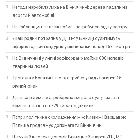
Негода наробила лиха на Вінниччині: дерева падали на
дороги й автомобілі
На Гайсинщині чоловік побив і пограбував рідну сестру
«Ваш родич потрапив у ДТП»: у Вінниці судитимуть
афериста, який видурив у вінничанки понад 153 тис. грн
На Вінниччині у липні зафіксовано майже 600 нападів
тварин на людей
Трагедія у Козятині: після стрибка у воду загинув 15-
річний юнак
Донька відомого агробарона виграла суд у газової
компанії: позов на 729 тисяч відхилили
Попри політичне охолодження між Києвом і Варшавою
Польща продовжує допомагати Вінниччині
Штучний інтелект допоміг Вінницькій єпархії УПЦ МП