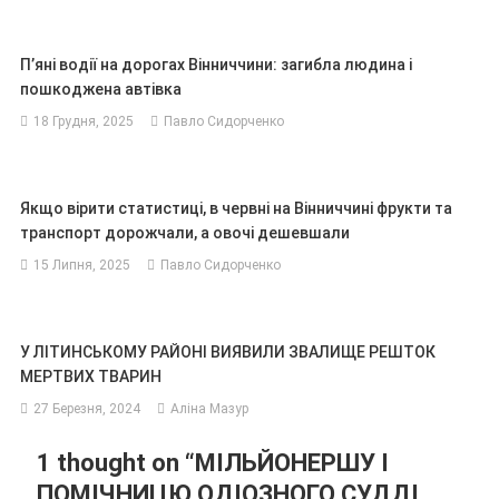
П’яні водії на дорогах Вінниччини: загибла людина і
пошкоджена автівка
18 Грудня, 2025
Павло Сидорченко
Якщо вірити статистиці, в червні на Вінниччині фрукти та
транспорт дорожчали, а овочі дешевшали
15 Липня, 2025
Павло Сидорченко
У ЛІТИНСЬКОМУ РАЙОНІ ВИЯВИЛИ ЗВАЛИЩЕ РЕШТОК
МЕРТВИХ ТВАРИН
27 Березня, 2024
Аліна Мазур
1 thought on “
МІЛЬЙОНЕРШУ І
ПОМІЧНИЦЮ ОДІОЗНОГО СУДДІ