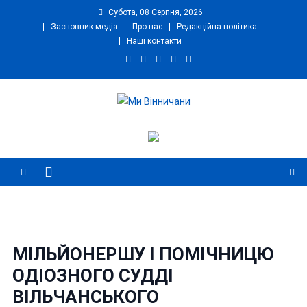
Skip
Субота, 08 Серпня, 2026
to
Засновник медіа
Про нас
Редакційна політика
content
Наші контакти
Ми Вінничани
Незалежний інформаційний портал Вінничини
МІЛЬЙОНЕРШУ І ПОМІЧНИЦЮ
ОДІОЗНОГО СУДДІ
ВІЛЬЧАНСЬКОГО