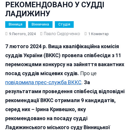
РЕКОМЕНДОВАНО У СУДДІ
ЛАДИЖИНУ
Вінниця
Вінничина
Студія
Павло Сидорченко
До
9 Лютого, 2024
1 Коментар
МІЛЬЙОНЕ
7 лютого 2024 р. Вища кваліфікаційна комісія
І
ПОМІЧНИЦ
суддів України (ВККС) провела співбесіди з 11
ОДІОЗНОГО
переможцями конкурсу на зайняття вакантних
СУДДІ
посад суддів місцевих судів.
Про це
ВІЛЬЧАНСЬ
РЕКОМЕНД
повідомила прес-служба ВККС
.
За
У
результатами проведення співбесід відповідні
СУДДІ
рекомендації ВККС отримали 9 кандидатів,
ЛАДИЖИНУ
серед них – Ірина Кривешко, яку
рекомендовано на посаду судді
Ладижинського міського суду Вінницької