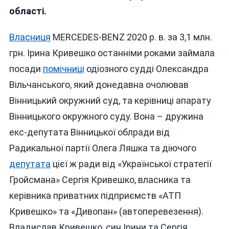
області.
Власниця
MERCEDES-BENZ 2020 р. в. за 3,1 млн.
грн. Ірина Кривешко останніми роками займала
посади
помічниці
одіозного судді Олександра
Вільчанського, який донедавна очолював
Вінницький окружний суд, та керівниці апарату
Вінницького окружного суду. Вона – дружина
екс-депутата Вінницької облради від
Радикальної партії Олега Ляшка та діючого
депутата
цієї ж ради від «Української стратегії
Гройсмана» Сергія Кривешко, власника та
керівника приватних підприємств «АТП
Кривешко» та «Дивопан» (автоперевезення).
Владислав Кривешко, син Ірини та Сергія