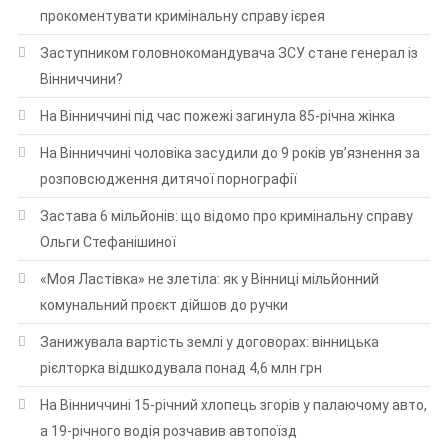
прокоментувати кримінальну справу ієрея
Заступником головнокомандувача ЗСУ стане генерал із
Вінниччини?
На Вінниччині під час пожежі загинула 85-річна жінка
На Вінниччині чоловіка засудили до 9 років ув’язнення за
розповсюдження дитячої порнографії
Застава 6 мільйонів: що відомо про кримінальну справу
Ольги Стефанішиної
«Моя Ластівка» не злетіла: як у Вінниці мільйонний
комунальний проєкт дійшов до ручки
Занижувала вартість землі у договорах: вінницька
рієлторка відшкодувала понад 4,6 млн грн
На Вінниччині 15-річний хлопець згорів у палаючому авто,
а 19-річного водія розчавив автопоїзд