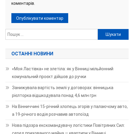
коментарів.
Пошук:
ОСТАННІ НОВИНИ
«Моя Ластівка» не злетіла: як у Вінниці мільйонний
комунальний проєкт дійшов до ручки
Занижувала вартість землі у договорах: вінницька
рієлторка відшкодувала понад 4,6 млн грн
На Вінниччині 15-річний хлопець згорів у палаючому авто,
а 19-річного водія розчавив автопоїзд
Нова підозра екскомандувачу логістики Повітряних Сил:
серед прихованого майна — квартири у Вінниці