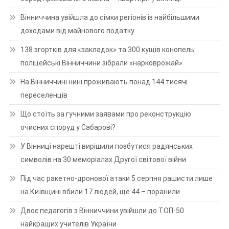
Вінниччина увійшла до сімки регіонів із найбільшими
доходами від майнового податку
138 згортків для «закладок» та 300 кущів конопель:
поліцейські Вінниччини зібрали «нарковрожай»
На Вінниччині нині проживають понад 144 тисячі
переселенців
Що стоїть за гучними заявами про реконструкцію
очисних споруд у Сабарові?
У Вінниці нарешті вирішили позбутися радянських
символів на 30 меморіалах Другої світової війни
Під час ракетно-дронової атаки 5 серпня рашисти лише
на Київщині вбили 17 людей, ще 44 – поранили
Двоє педагогів з Вінниччини увійшли до ТОП-50
найкращих учителів України