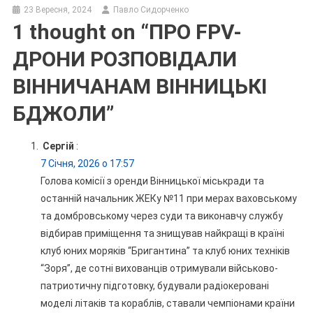
23 Вересня, 2024
Павло Сидорченко
1 thought on “
ПРО FPV-
ДРОНИ РОЗПОВІДАЛИ
ВІННИЧАНАМ ВІННИЦЬКІ
БДЖОЛИ
”
Сергій
:
7 Січня, 2026 о 17:57
Голова комісії з оренди Вінницької міськради та
останній начальник ЖЕКу №11 при мерах ваховському
та домбровському через суди та виконавчу службу
відбирав приміщення та знищував найкращі в країні
клуб юних моряків “Бригантина” та клуб юних техніків
“Зоря”, де сотні вихованців отримували військово-
патриотичну підготовку, будували радіокеровані
моделі літаків та кораблів, ставали чемпіонами країни