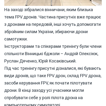
На заході зібралися вінничани, яким близька
тема FPV дронів. Частина присутніх вже працює
з дронами на передовій, інші хочуть допомогати
збройним силам України, збираючи дрони
самотужки.
Інструкторами та спікерами тренінгу були члени
спільноти Вінницькі бджоли – Андрій Олексіюк,
Руслан Дяченко, Юрій Косаківський.
Під час тренінгу присутні дізналися, які бувають
види дронів, що таке FPV дрон, склад FPV дрона,
засоби керування FPV, як почати пілотувати
дрони. В кінці заходу усі учасники могли
спробувати себе у ролі пілота дрона на
компьютерному симуляторі.