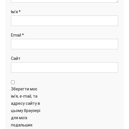
Ім'я
*
Email
*
Сайт
Зберегти моє
ім'я, e-mail, та
адресу сайту в
цьому браузері
для моїх
подальших