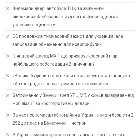
Виламали двері автобуса ТЦК та звільнили
військовозобов’язаного: суд оштрафував одного з
учасників інциденту
ЄС продовжив тимчасовий захист для українців, але
запровадив обмеження для новоприбулих
Глянцевий фасад МХП: що приховує красивий піар
найбільшого роботодавця Вінниччини?
«Велике будівництво» ніколи не закінчується: вінницька
«Автострада» знову отримала сотні мільйонів
Затримання у Вінниці ієрея УПЦ МП, який «відмазував» від
мобілізації за «богопротивні» долари
За час повномасштабної війни в Україні зникли безвісти 2
252 дитини: на Вінниччині — чотири
В Україні змінили правила госпіталізації: кого і за яких