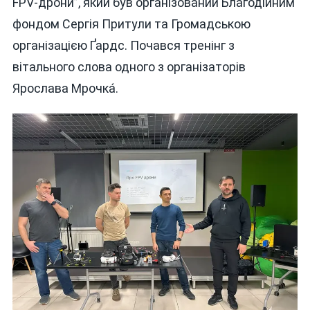
FPV-дрони”, який був організований Благодійним
ВІННИЧАНАМ
фондом Сергія Притули та Громадською
ВІННИЦЬКІ
БДЖОЛИ
організацією Ґардс. Почався тренінг з
вітального слова одного з організаторів
Ярослава Мрочка́.