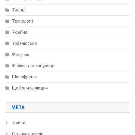
Творці
Технології
Україна
Урбаністика
Фактчек
Фейки та маніпуляції
Шизофренія
Що болить людям
МЕТА
Увійти
Стрічка записів