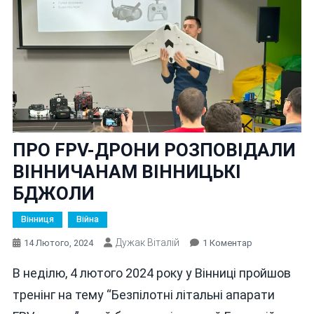
ПРО FPV-ДРОНИ РОЗПОВІДАЛИ
ВІННИЧАНАМ ВІННИЦЬКІ
БДЖОЛИ
Вінниця
Війна
Дужак Віталій
До
14 Лютого, 2024
1 Коментар
ПРО
В неділю, 4 лютого 2024 року у Вінниці пройшов
FPV-
ДРОНИ
тренінг на тему “Безпілотні літальні апарати
РОЗПОВІДАЛИ