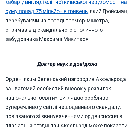
хабар у вигляді елітної київської нерухомості на
суму понад 75 мільйонів гривень
, який Гройсман,
перебуваючи на посаді прем’єр-міністра,
отримав від скандального столичного
забудовника Максима Микитася.
Доктор наук з довідкою
Орден, яким Зеленський нагородив Аксельрода
за «вагомий особистий внесок у розвиток
національної освіти», виглядає особливо
суперечливо у світлі нещодавнього скандалу,
пов’язаного зі звинуваченнями орденоносця в
плагіаті. Сьогодні пан Аксельрод може показати