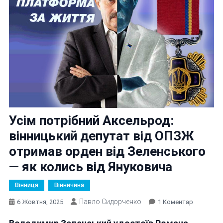
Усім потрібний Аксельрод:
вінницький депутат від ОПЗЖ
отримав орден від Зеленського
— як колись від Януковича
Вінниця
Вінничина
Павло Сидорченко
До
6 Жовтня, 2025
1 Коментар
Усім