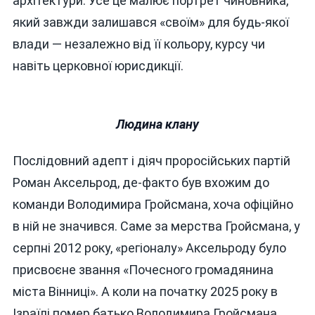
архітектури. Усе це малює портрет чиновника,
який завжди залишався «своїм» для будь-якої
влади — незалежно від її кольору, курсу чи
навіть церковної юрисдикції.
Людина клану
Послідовний адепт і діяч проросійських партій
Роман Аксельрод, де-факто був вхожим до
команди Володимира Гройсмана, хоча офіційно
в ній не значився. Саме за мерства Гройсмана, у
серпні 2012 року, «регіоналу» Аксельроду було
присвоєне звання «Почесного громадянина
міста Вінниці». А коли на початку 2025 року в
Ізраїлі помер батько Володимира Гройсмана,