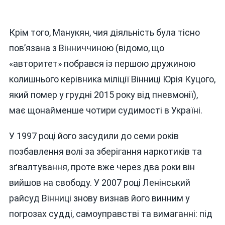
Крім того, Манукян, чия діяльність була тісно
пов’язана з Вінниччиною (відомо, що
«авторитет» побрався із першою дружиною
колишнього керівника міліції Вінниці Юрія Куцого,
який помер у грудні 2015 року від пневмонії),
має щонайменше чотири судимості в Україні.
У 1997 році його засудили до семи років
позбавлення волі за зберігання наркотиків та
зґвалтування, проте вже через два роки він
вийшов на свободу. У 2007 році Ленінський
райсуд Вінниці знову визнав його винним у
погрозах судді, самоуправстві та вимаганні: під