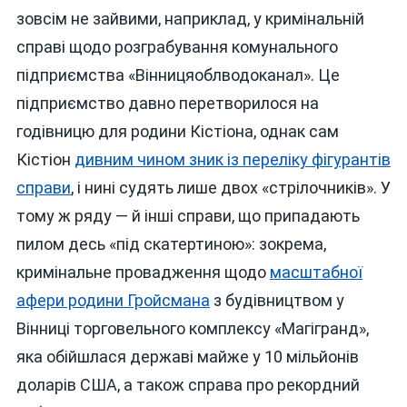
зовсім не зайвими, наприклад, у кримінальній
справі щодо розграбування комунального
підприємства «Вінницяоблводоканал». Це
підприємство давно перетворилося на
годівницю для родини Кістіона, однак сам
Кістіон
дивним чином зник із переліку фігурантів
справи
, і нині судять лише двох «стрілочників». У
тому ж ряду — й інші справи, що припадають
пилом десь «під скатертиною»: зокрема,
кримінальне провадження щодо
масштабної
афери родини Гройсмана
з будівництвом у
Вінниці торговельного комплексу «Магігранд»,
яка обійшлася державі майже у 10 мільйонів
доларів США, а також справа про рекордний