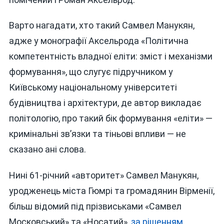
Варто нагадати, хто такий Самвел Манукян,
адже у монографії Аксельрода «Політична
компетентність владної еліти: зміст і механізми
формування», що слугує підручником у
Київському національному університеті
будівництва і архітектури, де автор викладає
політологію, про такий бік формування «еліти» —
кримінальні зв’язки та тіньові впливи — не
сказано ані слова.
Нині 61-річний «авторитет» Самвел Манукян,
уродженець міста Гюмрі та громадянин Вірменії,
більш відомий під прізвиськами «Самвел
Московський» та «Носатий»,
за рішенням