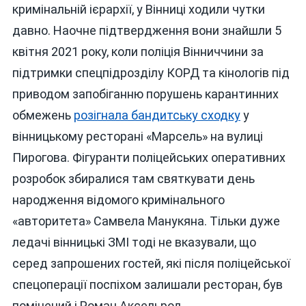
кримінальній ієрархії, у Вінниці ходили чутки
давно. Наочне підтвердження вони знайшли 5
квітня 2021 року, коли поліція Вінниччини за
підтримки спецпідрозділу КОРД та кінологів під
приводом запобіганню порушень карантинних
обмежень
розігнала бандитську сходку
у
вінницькому ресторані «Марсель» на вулиці
Пирогова. Фігуранти поліцейських оперативних
розробок збиралися там святкувати день
народження відомого кримінального
«авторитета» Самвела Манукяна. Тільки дуже
ледачі вінницькі ЗМІ тоді не вказували, що
серед запрошених гостей, які після поліцейської
спецоперації поспіхом залишали ресторан, був
помічений і Роман Аксельрод.