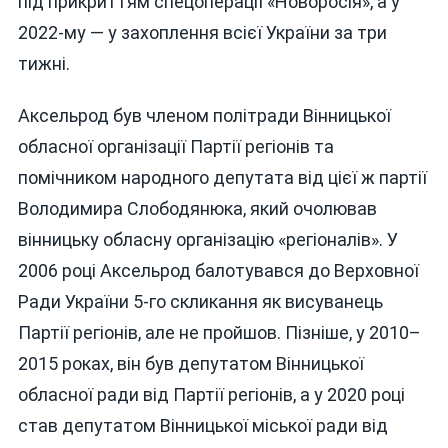
під прикриттям спецоперації «Новоросія», а у
2022-му — у захоплення всієї України за три
тижні.
Аксельрод був членом політради Вінницької
обласної організації Партії регіонів та
помічником народного депутата від цієї ж партії
Володимира Слободянюка, який очолював
вінницьку обласну організацію «регіоналів». У
2006 році Аксельрод балотувався до Верховної
Ради України 5-го скликання як висуванець
Партії регіонів, але не пройшов. Пізніше, у 2010–
2015 роках, він був депутатом Вінницької
обласної ради від Партії регіонів, а у 2020 році
став депутатом Вінницької міської ради від