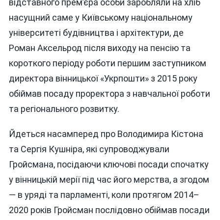
відставного прем’єра особи заробляли на хліб
насущний саме у Київському національному
університеті будівництва і архітектури, де
Роман Аксельрод після виходу на пенсію та
короткого періоду роботи першим заступником
директора вінницької «Укрпошти» з 2015 року
обіймав посаду проректора з навчальної роботи
та регіонального розвитку.
Йдеться насамперед про Володимира Кістона
та Сергія Кушніра, які супроводжували
Гройсмана, посідаючи ключові посади спочатку
у вінницькій мерії під час його мерства, а згодом
— в уряді та парламенті, коли протягом 2014–
2020 років Гройсман послідовно обіймав посади