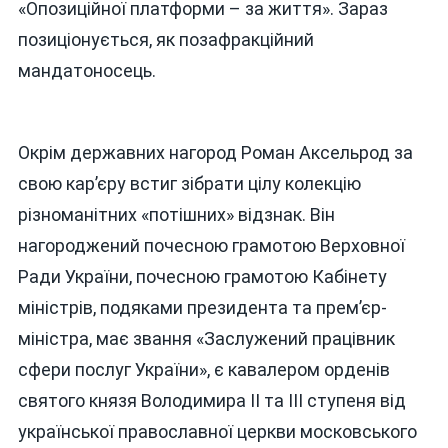
«Опозиційної платформи – за життя». Зараз
позиціонується, як позафракційний
мандатоносець.
Окрім державних нагород Роман Аксельрод за
свою кар’єру встиг зібрати цілу колекцію
різноманітних «потішних» відзнак. Він
нагороджений почесною грамотою Верховної
Ради України, почесною грамотою Кабінету
міністрів, подяками президента та прем’єр-
міністра, має звання «Заслужений працівник
сфери послуг України», є кавалером орденів
святого князя Володимира ІІ та ІІІ ступеня від
української православної церкви московського