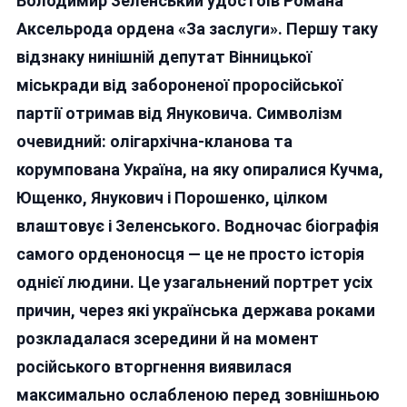
Володимир Зеленський удостоїв Романа
Потрібни
Аксельро
Аксельрода ордена «За заслуги». Першу таку
Вінницьки
відзнаку нинішній депутат Вінницької
Депутат
міськради від забороненої проросійської
Від
ОПЗЖ
партії отримав від Януковича. Символізм
Отримав
очевидний: олігархічна-кланова та
Орден
корумпована Україна, на яку опиралися Кучма,
Від
Зеленськ
Ющенко, Янукович і Порошенко, цілком
—
влаштовує і Зеленського. Водночас біографія
Як
самого орденоносця — це не просто історія
Колись
Від
однієї людини. Це узагальнений портрет усіх
Янукович
причин, через які українська держава роками
розкладалася зсередини й на момент
російського вторгнення виявилася
максимально ослабленою перед зовнішньою