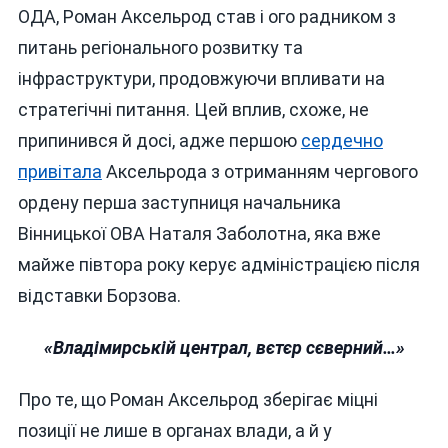
ОДА, Роман Аксельрод став і ого радником з
питань регіонального розвитку та
інфраструктури, продовжуючи впливати на
стратегічні питання. Цей вплив, схоже, не
припинився й досі, адже першою
сердечно
привітала
Аксельрода з отриманням чергового
ордену перша заступниця начальника
Вінницької ОВА Наталя Заболотна, яка вже
майже півтора року керує адміністрацією після
відставки Борзова.
«Владімирській централ, вєтєр сєверний…»
Про те, що Роман Аксельрод зберігає міцні
позиції не лише в органах влади, а й у