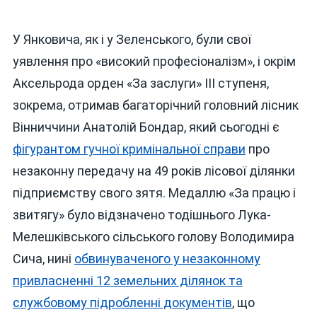
У Янковича, як і у Зеленського, були свої
уявлення про «високий професіоналізм», і окрім
Аксельрода орден «За заслуги» ІІІ ступеня,
зокрема, отримав багаторічний головний лісник
Вінниччини Анатолій Бондар, який сьогодні є
фігурантом гучної кримінальної справи
про
незаконну передачу на 49 років лісової ділянки
підприємству свого зятя. Медаллю «За працю і
звитягу» було відзначено тодішнього Лука-
Мелешківського сільського голову Володимира
Сича, нині
обвинуваченого у незаконному
привласненні 12 земельних ділянок та
службовому підробленні документів
, що