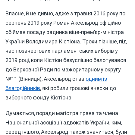
Власне, й не дивно, адже з травня 2016 року по
серпень 2019 року Роман Аксельрод офіційно
обіймав посаду радника віце-прем’єр-міністра
України Володимира Кістіона. Трохи пізніше, під
час позачергових парламентських виборів у
2019 році, коли Кістіон безуспішно балотувався
до Верховної Ради по мажоритарному округу
№11 (Вінниця), Аксельрод став
одним із
благодійників
, які робили грошові внески до
виборчого фонду Кістіона.
Думається, поради магістра права та члена
Національної асоціації адвокатів України, ким,
серед іншого, Аксельрод також значиться, були