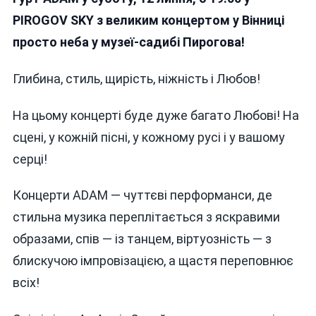
Гурт ADAM У
PIROGOV SKY
з великим концертом у Вінниці
Суботу
просто неба у музеї-садибі Пирогова!
Здивує
Вінницю
Глибина, стиль, щирість, ніжність і Любов!
Яскравим
Концертом
На цьому концерті буде дуже багато Любові! На
сцені, у кожній пісні, у кожному русі і у вашому
серці!
Концерти ADAM — чуттєві перформанси, де
стильна музика переплітається з яскравими
образами, спів — із танцем, віртуозність — з
блискучою імпровізацією, а щастя переповнює
всіх!