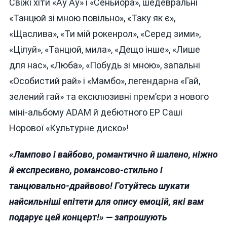
Свіжі хіти «Ау Ау» і «Сеньйора», шедевральні
«Танцюй зі мною повільно», «Таку як є»,
«Щаслива», «Ти мій рокенрол», «Серед зими»,
«Цілуй», «Танцюй, мила», «Дещо інше», «Лише
для нас», «Люба», «Побудь зі мною», запальні
«Особистий рай» і «Мамбо», легендарна «Гай,
зелений гай» та ексклюзивні прем’єри з нового
міні-альбому ADAM й дебютного EP Саші
Норової «Культурне диско»!
«Лампово і вайбово, романтично й шалено, ніжно
й експресивно, романсово-стильно і
танцювально-драйвово! Готуйтесь шукати
найсильніші епітети для опису емоцій, які вам
подарує цей концерт!» —
запрошують