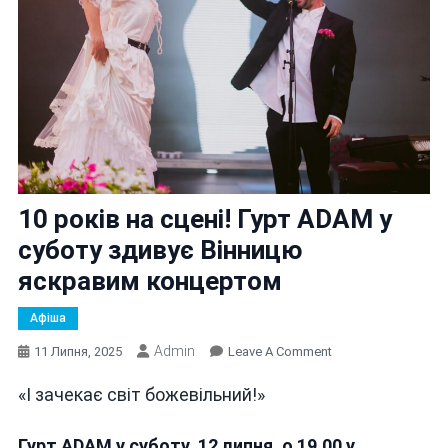
10 років на сцені! Гурт ADAM у
суботу здивує Вінницю
яскравим концертом
Афіша
Admin
On
11 Липня, 2025
Leave A Comment
10
«І зачекає світ божевільний!»
Років
На
Сцені!
Гурт ADAM
у суботу,
12 липня
,
о 19.00 у