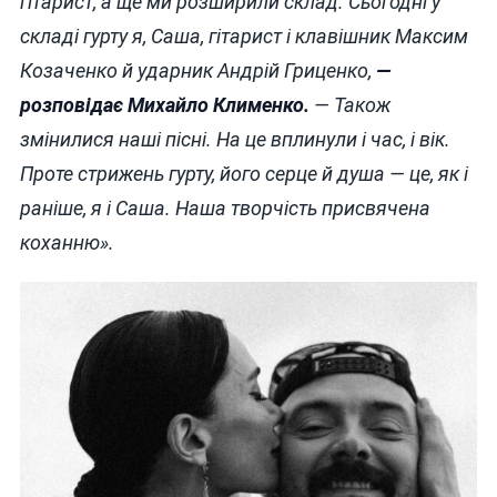
гітарист, а ще ми розширили склад. Сьогодні у
складі гурту я, Саша, гітарист і клавішник Максим
Козаченко й ударник Андрій Гриценко,
—
розповідає Михайло Клименко.
— Також
змінилися наші пісні. На це вплинули і час, і вік.
Проте стрижень гурту, його серце й душа — це, як і
раніше, я і Саша. Наша творчість присвячена
коханню».