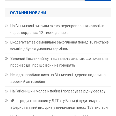
ОСТАННІ НОВИНИ
На Вінниччині викрили схему переправлення чоловіків
через кордон за 12 тисяч доларів
Ексдепутат за самовільне захоплення понад 10 гектарів
землі відбувся умовним терміном
Зелений Південний Буг і «ідеальні» аналізи: що показали
проби води і про що вони не говорять
Негода наробила лиха на Вінниччині: дерева падали на
дороги й автомобілі
На Гайсинщині чоловік побив і пограбував рідну сестру
«Ваш родич потрапив у ДТП»: у Вінниці судитимуть
афериста, який видурив у вінничанки понад 153 тис. грн