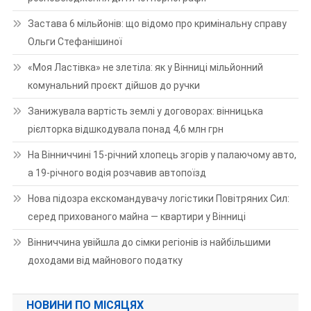
Застава 6 мільйонів: що відомо про кримінальну справу
Ольги Стефанішиної
«Моя Ластівка» не злетіла: як у Вінниці мільйонний
комунальний проєкт дійшов до ручки
Занижувала вартість землі у договорах: вінницька
рієлторка відшкодувала понад 4,6 млн грн
На Вінниччині 15-річний хлопець згорів у палаючому авто,
а 19-річного водія розчавив автопоїзд
Нова підозра екскомандувачу логістики Повітряних Сил:
серед прихованого майна — квартири у Вінниці
Вінниччина увійшла до сімки регіонів із найбільшими
доходами від майнового податку
НОВИНИ ПО МІСЯЦЯХ