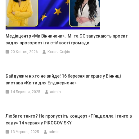
Медіацентр «Ми Вінничани», ІМІ та ЄС запускають проєкт
задля прозорості та стійкості громади
20 Квітня, 2026
Копач Софія
Байдужим ніхто не вийде! 16 березня вперше у Вінниці
вистава «Квіти для Елджернона»
14 Березня, 2025
admin
Любите танго? Не пропустіть концерт «П’яццолла і танго в
саду» 14 червня у PIROGOV SKY
13 Червня, 2025
admin