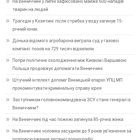
На Вінниччині у липні зафіксовано майже 600 нападів
тварин на людей
Трагедія у Козятині: після стрибка у воду загинув 15-
річний юнак
Донька відомого агробарона виграла суд у газової
компанії: позов на 729 тисяч відхилили
Попри політичне охолодження між Києвом і Варшавою
Польща продовжує допомагати Вінниччині
Штучний інтелект допоміг Вінницькій єпархії УПЦ МП
прокоментувати кримінальну справу ієрея
Заступником головнокомандувача ЗСУ стане генерал із
Вінниччини?
На Вінниччині під час пожежі загинула 85-річна жінка
На Вінниччині чоловіка засудили до 9 років ув’язнення за
розповсюдження дитячої порнографії