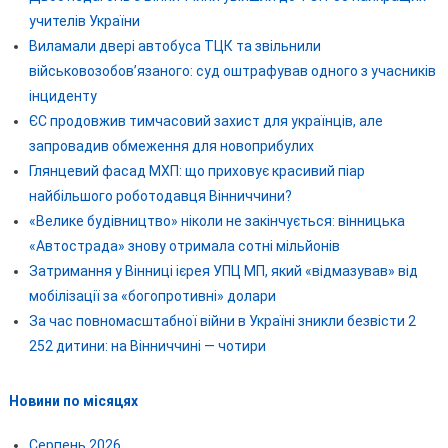
учителів України
Виламали двері автобуса ТЦК та звільнили
військовозобов’язаного: суд оштрафував одного з учасників
інциденту
ЄС продовжив тимчасовий захист для українців, але
запровадив обмеження для новоприбулих
Глянцевий фасад МХП: що приховує красивий піар
найбільшого роботодавця Вінниччини?
«Велике будівництво» ніколи не закінчується: вінницька
«Автострада» знову отримала сотні мільйонів
Затримання у Вінниці ієрея УПЦ МП, який «відмазував» від
мобілізації за «богопротивні» долари
За час повномасштабної війни в Україні зникли безвісти 2
252 дитини: на Вінниччині — чотири
Новини по місяцях
Серпень 2026