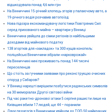
відшкодувала понад 4,6 млн грн
На Вінниччині 15-річний хлопець згорів у палаючому авто, а
19-річного водія розчавив автопоїзд
Нова підозра екскомандувачу логістики Повітряних Сил:
серед прихованого майна — квартири у Вінниці
Вінниччина увійшла до сімки регіонів із найбільшими
доходами від майнового податку
138 згортків для «закладок» та 300 кущів конопель:
поліцейські Вінниччини зібрали «нарковрожай»
На Вінниччині нині проживають понад 144 тисячі
переселенців
Що стоїть за гучними заявами про реконструкцію очисних
споруд у Сабарові?
У Вінниці нарешті вирішили позбутися радянських символів
на 30 меморіалах Другої світової війни
Під час ракетно-дронової атаки 5 серпня рашисти лише на
Київщині вбили 17 людей, ще 44 – поранили
Двоє педагогів з Вінниччини увійшли до ТОП-50 найкращих