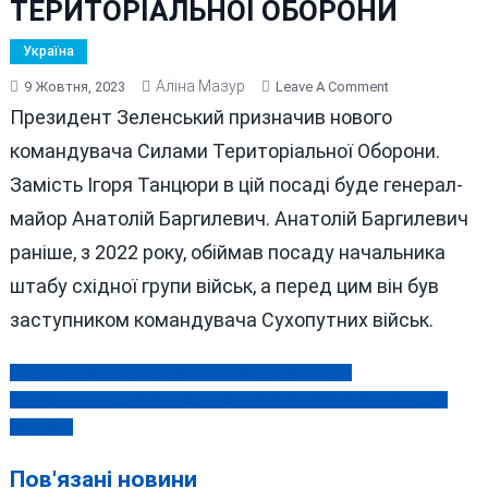
ТЕРИТОРІАЛЬНОЇ ОБОРОНИ
Україна
Аліна Мазур
On
9 Жовтня, 2023
Leave A Comment
ПРИЗНАЧЕННЯ
Президент Зеленський призначив нового
НОВОГО
командувача Силами Територіальної Оборони.
КОМАНДУВАЧ
Замість Ігоря Танцюри в цій посаді буде генерал-
СИЛАМИ
ТЕРИТОРІАЛЬН
майор Анатолій Баргилевич. Анатолій Баргилевич
ОБОРОНИ
раніше, з 2022 року, обіймав посаду начальника
штабу східної групи військ, а перед цим він був
заступником командувача Сухопутних військ.
ДОВІЧНЕ УВ’ЯЗНЕННЯ ЗА ПОДВІЙНЕ ВБИВСТВО
Навігація
АТАКА РФ ПО ЦЕРКВІ В ХЕРСОНІ: ВІРЯНИ ПРИКРИВАЛИ ОДИН
записів
ОДНОГО
Пов'язані новини