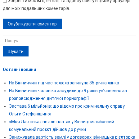
Зберегти моє ім'я, e-mail, та адресу сайту в цьому браузері
для моїх подальших коментарів.
Пошук:
Останні новини
На Вінниччині під час пожежі загинула 85-річна жінка
На Вінниччині чоловіка засудили до 9 років ув’язнення за
розповсюдження дитячої порнографії
Застава 6 мільйонів: що відомо про кримінальну справу
Ольги Стефанішиної
«Моя Ластівка» не злетіла: як у Вінниці мільйонний
комунальний проєкт дійшов до ручки
Занижувала вартість землі у договорах: вінницька рієлторка