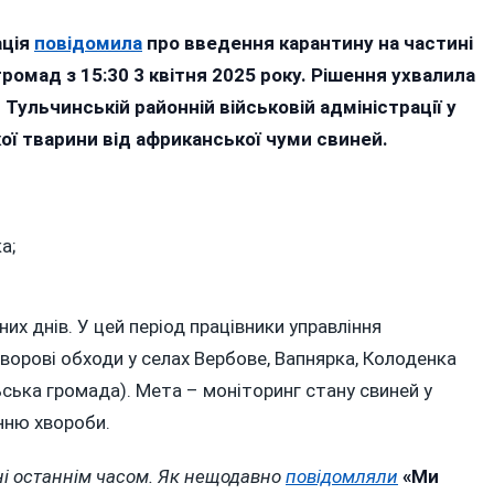
ька
ація
повідомила
про введення карантину на частині
ромад з 15:30 3 квітня 2025 року. Рішення ухвалила
Тульчинській районній військовій адміністрації у
ється
ої тварини від африканської чуми свиней.
і
а;
х днів. У цей період працівники управління
рові обходи у селах Вербове, Вапнярка, Колоденка
ська громада). Мета – моніторинг стану свиней у
нню хвороби.
ні останнім часом. Як нещодавно
повідомляли
«Ми