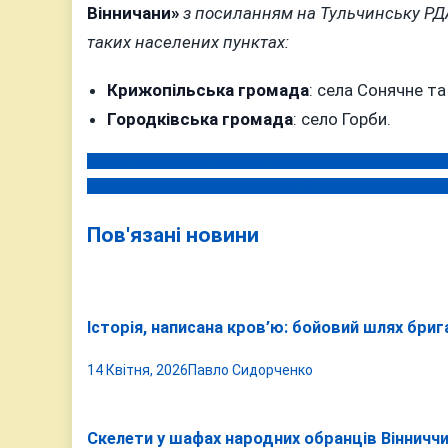
Вінничани»
з посиланням на Тульчинську РДА,
таких населених пунктах:
Крижопільська громада
: села Сонячне т
Городківська громада
: село Горби.
Орден «За мужність» Дмитру Мегедену із Вапнярсько
Навігація
За підполковницю Вінницького ТЦК Оксану Янчак вне
записів
Пов'язані новини
Історія, написана кров’ю: бойовий шлях бри
14 Квітня, 2026
Павло Сидорченко
Скелети у шафах народних обранців Вінничч