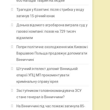
600 нападів тварин на людей
Трагедія у Козятині: після стрибка у воду
загинув 15-річний юнак
Донька відомого агробарона виграла суд у
газової компанії: позов на 729 тисяч
відхилили
Попри політичне охолодження між Києвом і
Варшавою Польща продовжує допомагати
Вінниччині
Штучний інтелект допоміг Вінницькій
єпархії УПЦ МП прокоментувати
кримінальну справу ієрея
Заступником головнокомандувача ЗСУ
стане генерал із Вінниччини?
На Вінниччині під час пожежі загинула 85-