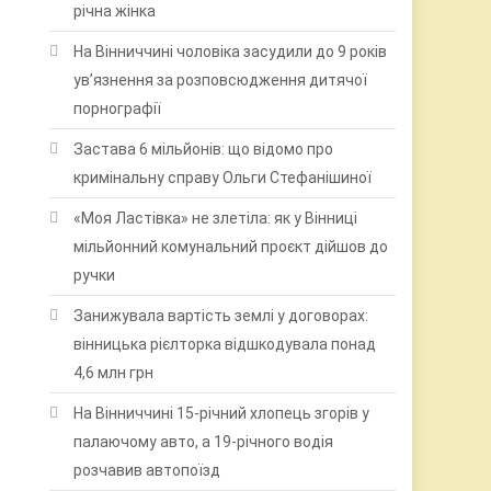
річна жінка
На Вінниччині чоловіка засудили до 9 років
ув’язнення за розповсюдження дитячої
порнографії
Застава 6 мільйонів: що відомо про
кримінальну справу Ольги Стефанішиної
«Моя Ластівка» не злетіла: як у Вінниці
мільйонний комунальний проєкт дійшов до
ручки
Занижувала вартість землі у договорах:
вінницька рієлторка відшкодувала понад
4,6 млн грн
На Вінниччині 15-річний хлопець згорів у
палаючому авто, а 19-річного водія
розчавив автопоїзд