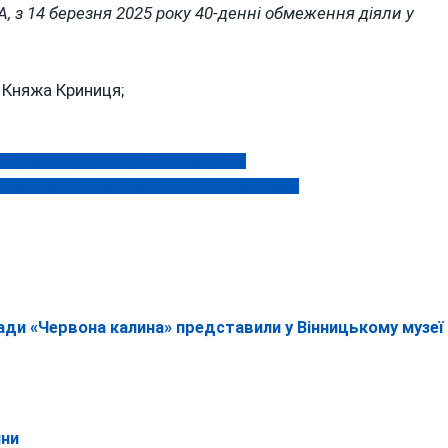
 з 14 березня 2025 року 40-денні обмеження діяли у
а Княжа Криниця;
ї громади вручив президент України
сли майже мільйонну заставу: звідки кошти?
гади «Червона калина» представили у Вінницькому музеї
ини