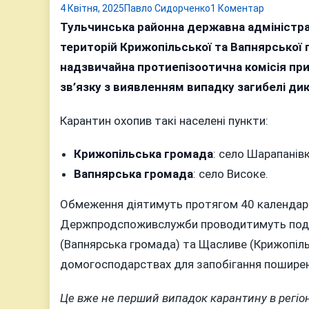
до
4 Квітня, 2025
Павло Сидорченко
1 Коментар
Африканс
Тульчинська районна державна адміністр
чума
територій Крижопільської та Вапнярської г
свиней
надзвичайна протиепізоотична комісія при 
розповза
зв’язку з виявленням випадку загибелі дик
по
Вінниччин
Карантин охопив такі населені пункти:
Крижопільська громада
: село Шарапанівк
Вапнярська громада
: село Високе.
Обмеження діятимуть протягом 40 календарни
Держпродспоживслужби проводитимуть подво
(Вапнярська громада) та Щасливе (Крижопіль
домогосподарствах для запобігання пошире
Це вже не перший випадок карантину в регіо