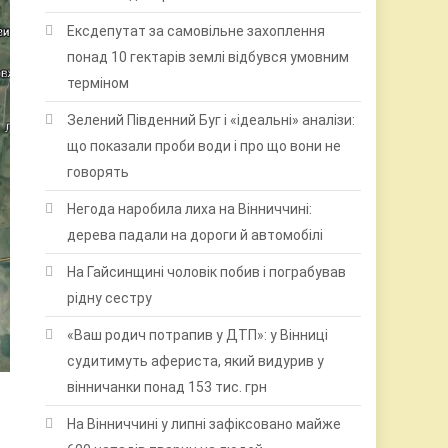
Ексдепутат за самовільне захоплення
понад 10 гектарів землі відбувся умовним
терміном
Зелений Південний Буг і «ідеальні» аналізи:
що показали проби води і про що вони не
говорять
Негода наробила лиха на Вінниччині:
дерева падали на дороги й автомобілі
На Гайсинщині чоловік побив і пограбував
рідну сестру
«Ваш родич потрапив у ДТП»: у Вінниці
судитимуть афериста, який видурив у
вінничанки понад 153 тис. грн
На Вінниччині у липні зафіксовано майже