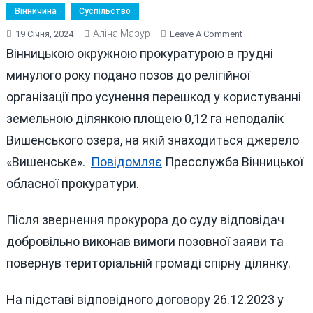
Вінничина
Суспільство
Аліна Мазур
On
19 Січня, 2024
Leave A Comment
ДЖЕРЕЛО
Вінницькою окружною прокуратурою в грудні
“ВИШЕНСЬКЕ”
минулого року подано позов до релігійної
ПОВЕРНУТО
організації про усунення перешкод у користуванні
ГРОМАДІ
ВІННИЦІ
земельною ділянкою площею 0,12 га неподалік
Вишенського озера, на якій знаходиться джерело
«Вишенське».
Повідомляє
Пресслужба Вінницької
обласної прокуратури.
Після звернення прокурора до суду відповідач
добровільно виконав вимоги позовної заяви та
повернув територіальній громаді спірну ділянку.
На підставі відповідного договору 26.12.2023 у