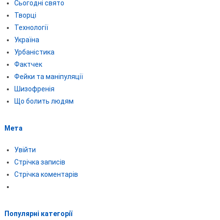
Сьогодні свято
Творці
Технології
Україна
Урбаністика
Фактчек
Фейки та маніпуляції
Шизофренія
Що болить людям
Мета
Увійти
Стрічка записів
Стрічка коментарів
Популярні категорії