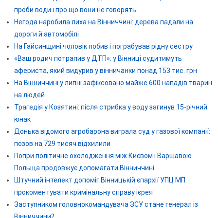
проби води і про що вони не говорять
Негода наробила лиха на Вінниччині: дерева падали на
дороги й автомобілі
На Гайсинщині чоловік побив і пограбував рідну сестру
«Ваш родич потрапив у ДТП»: у Вінниці судитимуть
афериста, який видурив у вінничанки понад 153 тис. грн
На Вінниччині у липні зафіксовано майже 600 нападів тварин
на людей
Трагедія у Козятині: після стрибка у воду загинув 15-річний
юнак
Донька відомого агробарона виграла суд у газової компанії:
позов на 729 тисяч відхилили
Попри політичне охолодження між Києвом і Варшавою
Польща продовжує допомагати Вінниччині
Штучний інтелект допоміг Вінницькій єпархії УПЦ МП
прокоментувати кримінальну справу ієрея
Заступником головнокомандувача ЗСУ стане генерал із
Вінниччини?