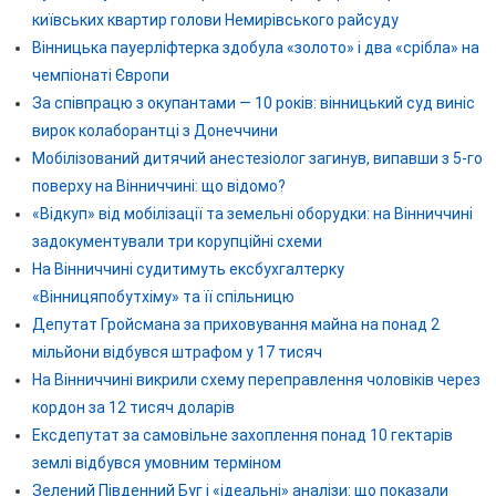
київських квартир голови Немирівського райсуду
Вінницька пауерліфтерка здобула «золото» і два «срібла» на
чемпіонаті Європи
За співпрацю з окупантами — 10 років: вінницький суд виніс
вирок колаборантці з Донеччини
Мобілізований дитячий анестезіолог загинув, випавши з 5-го
поверху на Вінниччині: що відомо?
«Відкуп» від мобілізації та земельні оборудки: на Вінниччині
задокументували три корупційні схеми
На Вінниччині судитимуть ексбухгалтерку
«Вінницяпобутхіму» та її спільницю
Депутат Гройсмана за приховування майна на понад 2
мільйони відбувся штрафом у 17 тисяч
На Вінниччині викрили схему переправлення чоловіків через
кордон за 12 тисяч доларів
Ексдепутат за самовільне захоплення понад 10 гектарів
землі відбувся умовним терміном
Зелений Південний Буг і «ідеальні» аналізи: що показали