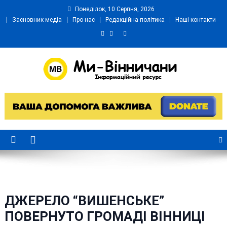
Skip
Понеділок, 10 Серпня, 2026
to
Засновник медіа
Про нас
Редакційна політика
Наші контакти
content
Ми Вінничани
Незалежний інформаційний портал Вінничини
ДЖЕРЕЛО “ВИШЕНСЬКЕ”
ПОВЕРНУТО ГРОМАДІ ВІННИЦІ