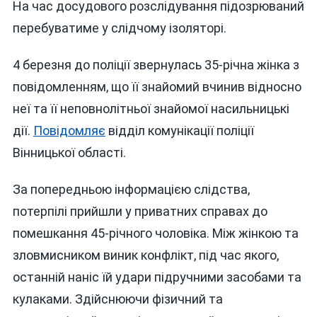
КОЛИШНЬ
На час досудового розслідування підозрюваний
ЗЕКА
перебуватиме у слідчому ізоляторі.
ІЗ
25-
4 березня до поліції звернулась 35-річна жінка з
РІЧНИМ
ТЮРЕМНИ
повідомленням, що її знайомий вчинив відносно
“СТАЖЕМ”
неї та її неповнолітньої знайомої насильницькі
ПІДОЗРЮЮ
дії.
Повідомляє
відділ комунікації поліції
У
ДВОХ
Вінницької області.
ЗҐВАЛТУВ
За попередньою інформацією слідства,
потерпілі прийшли у приватних справах до
помешкання 45-річного чоловіка. Між жінкою та
зловмисником виник конфлікт, під час якого,
останній наніс їй удари підручними засобами та
кулаками. Здійснюючи фізичний та