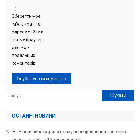
Зберегти моє
ім'я, e-mail, та
адресу сайту в
цьому браузері
для моїх
подальших
коментарів.
Пошук:
ОСТАННІ НОВИНИ
На Вінниччині викрили схему переправлення чоловіків
через кордон за 12 тисяч доларів