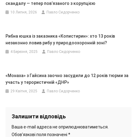
скандалу — тепер пов’язаного з корупцією
10 Липня, 2026
Павло Сидорченко
Рибна юшка із заказника «Копистирин»: хто 13 років
незаконно ловив рибу у природоохоронній зоні?
4 Березня, 2025
Павло Сидорченко
«Монаха» з Гайсина заочно засудили до 12 років тюрми за
участь у терористичній «ДНР»
29 Квітня, 2025
Павло Сидорченко
Залишити відповідь
Ваша e-mail адреса не оприлюднюватиметься.
Обов’язкові поля позначені
*