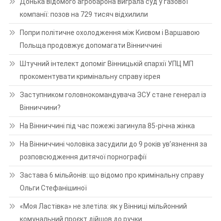
Донька відомого агробарона виграла суд у газової
компанії: позов на 729 тисяч відхилили
Попри політичне охолодження між Києвом і Варшавою
Польща продовжує допомагати Вінниччині
Штучний інтелект допоміг Вінницькій єпархії УПЦ МП
прокоментувати кримінальну справу ієрея
Заступником головнокомандувача ЗСУ стане генерал із
Вінниччини?
На Вінниччині під час пожежі загинула 85-річна жінка
На Вінниччині чоловіка засудили до 9 років ув’язнення за
розповсюдження дитячої порнографії
Застава 6 мільйонів: що відомо про кримінальну справу
Ольги Стефанішиної
«Моя Ластівка» не злетіла: як у Вінниці мільйонний
комунальний проєкт дійшов до ручки