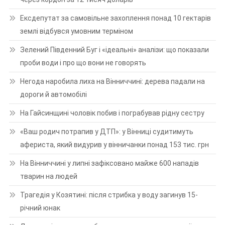
Ексдепутат за самовільне захоплення понад 10 гектарів
землі відбувся умовним терміном
Зелений Південний Буг і «ідеальні» аналізи: що показали
проби води і про що вони не говорять
Негода наробила лиха на Вінниччині: дерева падали на
дороги й автомобілі
На Гайсинщині чоловік побив і пограбував рідну сестру
«Ваш родич потрапив у ДТП»: у Вінниці судитимуть
афериста, який видурив у вінничанки понад 153 тис. грн
На Вінниччині у липні зафіксовано майже 600 нападів
тварин на людей
Трагедія у Козятині: після стрибка у воду загинув 15-
річний юнак