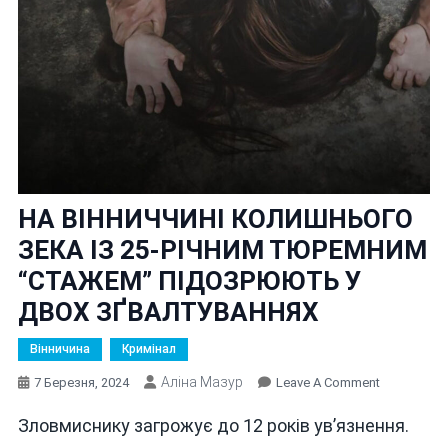
НА ВІННИЧЧИНІ КОЛИШНЬОГО
ЗЕКА ІЗ 25-РІЧНИМ ТЮРЕМНИМ
“СТАЖЕМ” ПІДОЗРЮЮТЬ У
ДВОХ ЗҐВАЛТУВАННЯХ
Вінничина
Кримінал
Аліна Мазур
On
7 Березня, 2024
Leave A Comment
НА
Зловмиснику загрожує до 12 років ув’язнення.
ВІННИЧЧИ