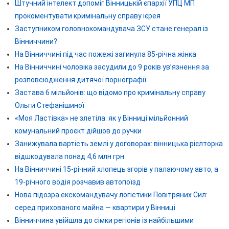
Штучний інтелект допоміг Вінницькій єпархії УПЦ МП
прокоментувати кримінальну справу ієрея
Заступником головнокомандувача ЗСУ стане генерал із
Вінниччини?
На Вінниччині під час пожежі загинула 85-річна жінка
На Вінниччині чоловіка засудили до 9 років ув’язнення за
розповсюдження дитячої порнографії
Застава 6 мільйонів: що відомо про кримінальну справу
Ольги Стефанішиної
«Моя Ластівка» не злетіла: як у Вінниці мільйонний
комунальний проєкт дійшов до ручки
Занижувала вартість землі у договорах: вінницька рієлторка
відшкодувала понад 4,6 млн грн
На Вінниччині 15-річний хлопець згорів у палаючому авто, а
19-річного водія розчавив автопоїзд
Нова підозра екскомандувачу логістики Повітряних Сил:
серед прихованого майна — квартири у Вінниці
Вінниччина увійшла до сімки регіонів із найбільшими