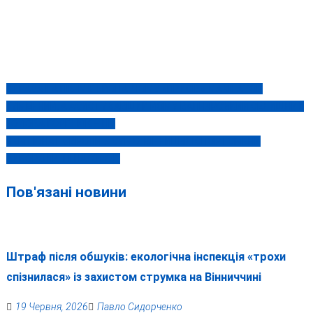
СПРАВА НА ПІВ-МІЛЬЙОНА: ЧОМУ «ПРИСІВ» МАХІНАТОР
Навігація
ГУМЕННИЙ, А АСИСТУВАВШИЙ ЙОМУ ВАПНЯРСЬКИЙ СЕЛИЩНИЙ
записів
ГОЛОВА ГОРЕНЮК – НІ?
ЧЕМПІОНАТ ЄВРОПИ З СУМО: ВІННИЦЬКІ СПОРТСМЕНИ
ВИБОРОЛИ 11 НАГОРОД
Пов'язані новини
Штраф після обшуків: екологічна інспекція «трохи
спізнилася» із захистом струмка на Вінниччині
19 Червня, 2026
Павло Сидорченко