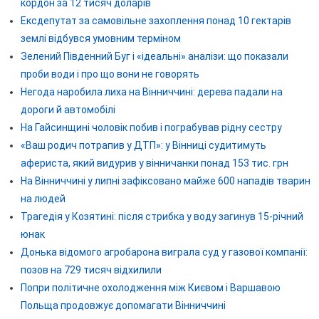
кордон за 12 тисяч доларів
Ексдепутат за самовільне захоплення понад 10 гектарів
землі відбувся умовним терміном
Зелений Південний Буг і «ідеальні» аналізи: що показали
проби води і про що вони не говорять
Негода наробила лиха на Вінниччині: дерева падали на
дороги й автомобілі
На Гайсинщині чоловік побив і пограбував рідну сестру
«Ваш родич потрапив у ДТП»: у Вінниці судитимуть
афериста, який видурив у вінничанки понад 153 тис. грн
На Вінниччині у липні зафіксовано майже 600 нападів тварин
на людей
Трагедія у Козятині: після стрибка у воду загинув 15-річний
юнак
Донька відомого агробарона виграла суд у газової компанії:
позов на 729 тисяч відхилили
Попри політичне охолодження між Києвом і Варшавою
Польща продовжує допомагати Вінниччині