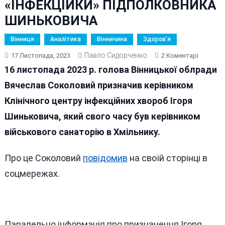
«ІНФЕКЦІЙКИ» ПІДПОЛКОВНИКА
ШИНЬКОВИЧА
Вінниця
Аналітика
Вінничина
Здоров'я
Павло Сидорченко
До
17 Листопада, 2023
2 Коментарі
СОКОЛО
16 листопада 2023 р. голова Вінницької облради
ПРИЗНА
Вячеслав Соколовий призначив керівником
КЕРІВН
Клінічного центру інфекційних хвороб Ігоря
ВІННИЦЬ
«ІНФЕКЦ
Шиньковича, який свого часу був керівником
ПІДПОЛ
військового санаторію в Хмільнику.
ШИНЬКО
Про це Соколовий
повідомив
на своїй сторінці в
соцмережах.
Паралельно інформація про призначення Ігоря