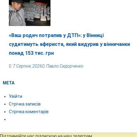
«Ваш родич потрапив у ДТП»: у Вінниці
судитимуть афериста, який видурив у вінничанки
понад 153 тис. грн
7 Серпня, 2026
Павло Сидорченко
МЕТА
Увійти
Стрічка записів
Стрічка коментарів
Підтримайте нас підпискою на наш телеграм