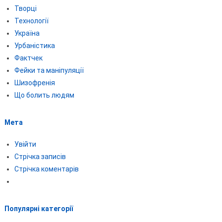
Творці
Технології
Україна
Урбаністика
Фактчек
Фейки та маніпуляції
Шизофренія
Що болить людям
Мета
Увійти
Стрічка записів
Стрічка коментарів
Популярні категорії