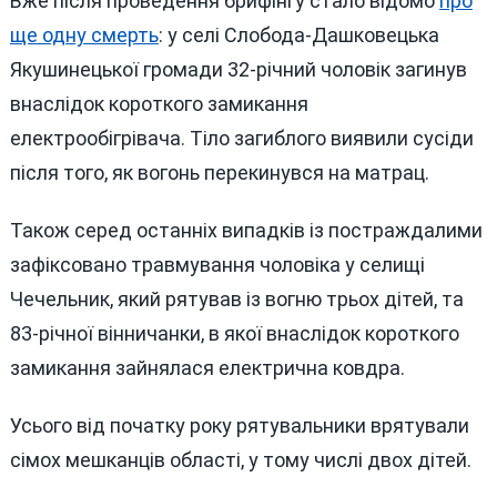
Вже після проведення брифінгу стало відомо
про
ще одну смерть
: у селі Слобода-Дашковецька
Якушинецької громади 32-річний чоловік загинув
внаслідок короткого замикання
електрообігрівача. Тіло загиблого виявили сусіди
після того, як вогонь перекинувся на матрац.
Також серед останніх випадків із постраждалими
зафіксовано травмування чоловіка у селищі
Чечельник, який рятував із вогню трьох дітей, та
83-річної вінничанки, в якої внаслідок короткого
замикання зайнялася електрична ковдра.
Усього від початку року рятувальники врятували
сімох мешканців області, у тому числі двох дітей.