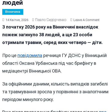
людей
Вінничина
Павло Сидорченко
On
14 Квітня, 2026
Leave A Comment
З
З початку 2026 року на Вінниччині внаслідок
Початку
пожеж загинуло 38 людей, а ще 23 особи
Року
отримали травми, серед яких четверо — діти.
На
Вінниччи
Внаслід
Про це
повідомила
речниця ГУ ДСНС у Вінницькій
Пожеж
області Оксана Урбанська під час брифінгу в
Загинул
медіацентрі Вінницької ОВА.
39
Людей
За офіційними даними, кількість випадків загибелі
та травмування зросла у порівнянні з аналогічним
періодом минулого року.