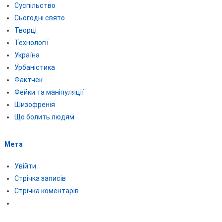
Суспільство
Сьогодні свято
Творці
Технології
Україна
Урбаністика
Фактчек
Фейки та маніпуляції
Шизофренія
Що болить людям
Мета
Увійти
Стрічка записів
Стрічка коментарів