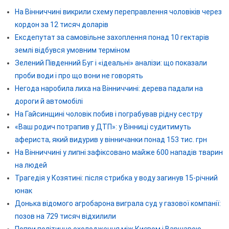
На Вінниччині викрили схему переправлення чоловіків через
кордон за 12 тисяч доларів
Ексдепутат за самовільне захоплення понад 10 гектарів
землі відбувся умовним терміном
Зелений Південний Буг і «ідеальні» аналізи: що показали
проби води і про що вони не говорять
Негода наробила лиха на Вінниччині: дерева падали на
дороги й автомобілі
На Гайсинщині чоловік побив і пограбував рідну сестру
«Ваш родич потрапив у ДТП»: у Вінниці судитимуть
афериста, який видурив у вінничанки понад 153 тис. грн
На Вінниччині у липні зафіксовано майже 600 нападів тварин
на людей
Трагедія у Козятині: після стрибка у воду загинув 15-річний
юнак
Донька відомого агробарона виграла суд у газової компанії:
позов на 729 тисяч відхилили
Попри політичне охолодження між Києвом і Варшавою