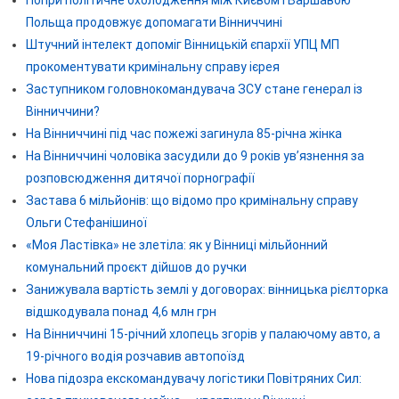
Польща продовжує допомагати Вінниччині
Штучний інтелект допоміг Вінницькій єпархії УПЦ МП
прокоментувати кримінальну справу ієрея
Заступником головнокомандувача ЗСУ стане генерал із
Вінниччини?
На Вінниччині під час пожежі загинула 85-річна жінка
На Вінниччині чоловіка засудили до 9 років ув’язнення за
розповсюдження дитячої порнографії
Застава 6 мільйонів: що відомо про кримінальну справу
Ольги Стефанішиної
«Моя Ластівка» не злетіла: як у Вінниці мільйонний
комунальний проєкт дійшов до ручки
Занижувала вартість землі у договорах: вінницька рієлторка
відшкодувала понад 4,6 млн грн
На Вінниччині 15-річний хлопець згорів у палаючому авто, а
19-річного водія розчавив автопоїзд
Нова підозра екскомандувачу логістики Повітряних Сил: