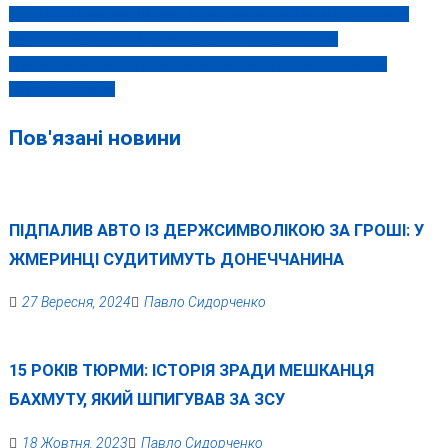
DIBROVA 18 квітня у Вінниці! Заспіваємо разом «Одна на все
Навігація
життя», «Хочеш», «Я бачив сталь» та всі ніші хіти!
записів
«Оновлення» чи здорожчення? «Нова пошта» з 13 квітня
змінила тарифи
Пов'язані новини
ПІДПАЛИВ АВТО ІЗ ДЕРЖСИМВОЛІКОЮ ЗА ГРОШІ: У
ЖМЕРИНЦІ СУДИТИМУТЬ ДОНЕЧЧАНИНА
27 Вересня, 2024
Павло Сидорченко
15 РОКІВ ТЮРМИ: ІСТОРІЯ ЗРАДИ МЕШКАНЦЯ
БАХМУТУ, ЯКИЙ ШПИГУВАВ ЗА ЗСУ
18 Жовтня, 2023
Павло Сидорченко