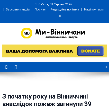
Skip
Субота, 08 Серпня, 2026
to
Засновник медіа
Про нас
Редакційна політика
Наші контакти
content
Ми Вінничани
Незалежний інформаційний портал Вінничини
З початку року на Вінниччині
внаслідок пожеж загинули 39