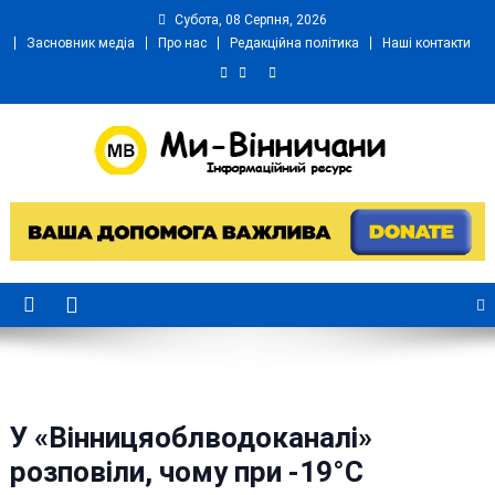
Skip
Субота, 08 Серпня, 2026
to
Засновник медіа
Про нас
Редакційна політика
Наші контакти
content
Ми Вінничани
Незалежний інформаційний портал Вінничини
У «Вінницяоблводоканалі»
розповіли, чому при -19°C