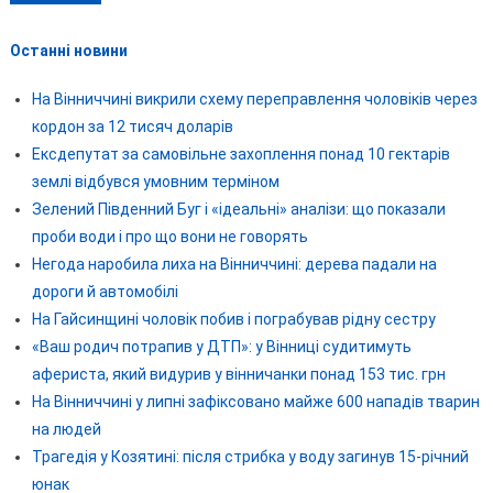
Останні новини
На Вінниччині викрили схему переправлення чоловіків через
кордон за 12 тисяч доларів
Ексдепутат за самовільне захоплення понад 10 гектарів
землі відбувся умовним терміном
Зелений Південний Буг і «ідеальні» аналізи: що показали
проби води і про що вони не говорять
Негода наробила лиха на Вінниччині: дерева падали на
дороги й автомобілі
На Гайсинщині чоловік побив і пограбував рідну сестру
«Ваш родич потрапив у ДТП»: у Вінниці судитимуть
афериста, який видурив у вінничанки понад 153 тис. грн
На Вінниччині у липні зафіксовано майже 600 нападів тварин
на людей
Трагедія у Козятині: після стрибка у воду загинув 15-річний
юнак