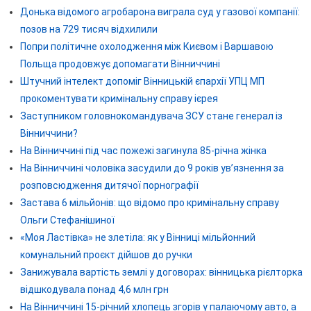
Донька відомого агробарона виграла суд у газової компанії:
позов на 729 тисяч відхилили
Попри політичне охолодження між Києвом і Варшавою
Польща продовжує допомагати Вінниччині
Штучний інтелект допоміг Вінницькій єпархії УПЦ МП
прокоментувати кримінальну справу ієрея
Заступником головнокомандувача ЗСУ стане генерал із
Вінниччини?
На Вінниччині під час пожежі загинула 85-річна жінка
На Вінниччині чоловіка засудили до 9 років ув’язнення за
розповсюдження дитячої порнографії
Застава 6 мільйонів: що відомо про кримінальну справу
Ольги Стефанішиної
«Моя Ластівка» не злетіла: як у Вінниці мільйонний
комунальний проєкт дійшов до ручки
Занижувала вартість землі у договорах: вінницька рієлторка
відшкодувала понад 4,6 млн грн
На Вінниччині 15-річний хлопець згорів у палаючому авто, а