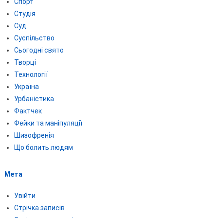
Спорт
Студія
Суд
Суспільство
Сьогодні свято
Творці
Технології
Україна
Урбаністика
Фактчек
Фейки та маніпуляції
Шизофренія
Що болить людям
Мета
Увійти
Стрічка записів