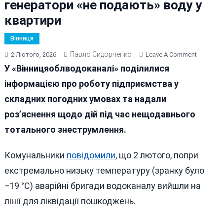
генератори «не подають» воду у
квартири
Вінниця
Павло Сидорченко
On
2 Лютого, 2026
Leave A Comment
У
У «Вінницяоблводоканалі» поділилися
«Вінниц
інформацією про роботу підприємства у
Розпові
складних погодних умовах та надали
Чому
При
роз’яснення щодо дій під час нещодавнього
-19°C
тотального знеструмлення.
Генера
«не
Комунальники
повідомили
, що 2 лютого, попри
Подают
Воду
екстремально низьку температуру (зранку було
У
−19 °C) аварійні бригади водоканалу вийшли на
Кварти
лінії для ліквідації пошкоджень.