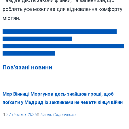
там, де діють закони фізики, та запевнили, що
роблять усе можливе для відновлення комфорту
містян.
Вінницький боксер Сергій Богачук у напруженому поєдинку
Навігація
здолав ексчемпіона світу з московії
записів
Нічний розбій з ножем у Вінниці: уродженця росії засудили до 8
років з конфіскацією майна
Пов'язані новини
Мер Вінниці Моргунов десь знайшов гроші, щоб
поїхати у Мадрид із закликами не чекати кінця війни
27 Лютого, 2025
Павло Сидорченко