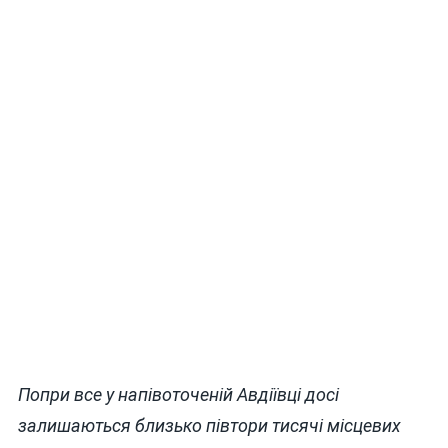
Попри все у напівоточеній Авдіївці досі
залишаються близько півтори тисячі місцевих