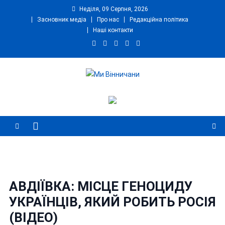
Skip
Неділя, 09 Серпня, 2026
to
Засновник медіа
Про нас
Редакційна політика
content
Наші контакти
Ми Вінничани
Незалежний інформаційний портал Вінничини
АВДІЇВКА: МІСЦЕ ГЕНОЦИДУ
УКРАЇНЦІВ, ЯКИЙ РОБИТЬ РОСІЯ
(ВІДЕО)