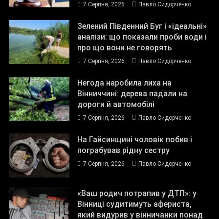
7 Серпня, 2026
Павло Сидорченко
Зелений Південний Буг і «ідеальні»
аналізи: що показали проби води і
про що вони не говорять
7 Серпня, 2026
Павло Сидорченко
Негода наробила лиха на
Вінниччині: дерева падали на
дороги й автомобілі
7 Серпня, 2026
Павло Сидорченко
На Гайсинщині чоловік побив і
пограбував рідну сестру
7 Серпня, 2026
Павло Сидорченко
«Ваш родич потрапив у ДТП»: у
Вінниці судитимуть афериста,
який видурив у вінничанки понад