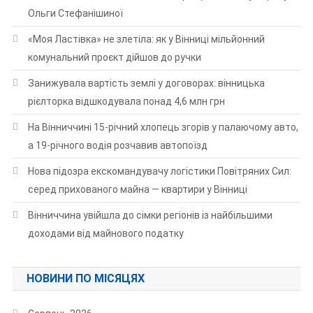
Ольги Стефанішиної
«Моя Ластівка» не злетіла: як у Вінниці мільйонний
комунальний проєкт дійшов до ручки
Занижувала вартість землі у договорах: вінницька
рієлторка відшкодувала понад 4,6 млн грн
На Вінниччині 15-річний хлопець згорів у палаючому авто,
а 19-річного водія розчавив автопоїзд
Нова підозра екскомандувачу логістики Повітряних Сил:
серед прихованого майна — квартири у Вінниці
Вінниччина увійшла до сімки регіонів із найбільшими
доходами від майнового податку
НОВИНИ ПО МІСЯЦЯХ