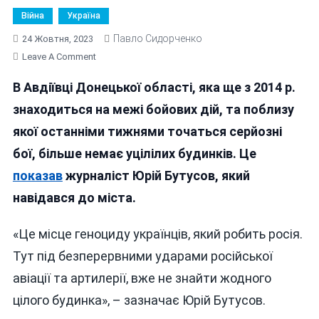
Війна
Україна
Павло Сидорченко
24 Жовтня, 2023
On
Leave A Comment
АВДІЇВКА:
В Авдіївці Донецької області, яка ще з 2014 р.
МІСЦЕ
ГЕНОЦИДУ
знаходиться на межі бойових дій, та поблизу
УКРАЇНЦІВ,
якої останніми тижнями точаться серйозні
ЯКИЙ
бої, більше немає уцілілих будинків. Це
РОБИТЬ
РОСІЯ
показав
журналіст Юрій Бутусов, який
(ВІДЕО)
навідався до міста.
«Це місце геноциду українців, який робить росія.
Тут під безперервними ударами російської
авіації та артилерії, вже не знайти жодного
цілого будинка», – зазначає Юрій Бутусов.