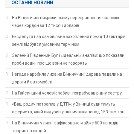
ОСТАННІ НОВИНИ
На Вінниччині викрили схему переправлення чоловіків
через кордон за 12 тисяч доларів
Ексдепутат за самовільне захоплення понад 10 гектарів
землі відбувся умовним терміном
Зелений Південний Буг і «ідеальні» аналізи: що показали
проби води і про що вони не говорять
Негода наробила лиха на Вінниччині: дерева падали на
дороги й автомобілі
На Гайсинщині чоловік побив і пограбував рідну сестру
«Ваш родич потрапив у ДТП»: у Вінниці судитимуть
афериста, який видурив у вінничанки понад 153 тис. грн
На Вінниччині у липні зафіксовано майже 600 нападів
тварин на людей