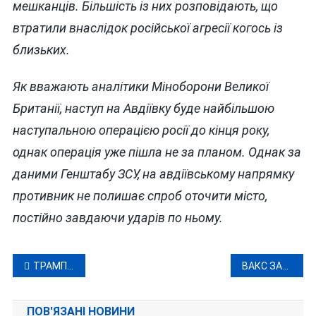
мешканців. Більшість із них розповідають, що
втратили внаслідок російської агресії когось із
близьких.
Як вважають аналітики Міноборони Великої
Британії, наступ на Авдіївку буде найбільшою
наступальною операцією росії до кінця року,
однак операція уже пішла не за планом. Однак за
даними Генштабу ЗСУ, на авдіївському напрямку
противник не полишає спроб оточити місто,
постійно завдаючи ударів по ньому.
Навігація
ТРАМП ОГОЛОСИВ ОРБАНА ЛІДЕРОМ ТУРЕЧЧИНИ І ЗНАЙШОВ У НЬОГО КОРДОН З РОСІЄЮ
ВАКС ЗААРЕШТУВАВ ЕКС-ЗАСТУПНИКА КЕРІВНИКА НАСКРІЗЬ КОРУМПОВАНОЇ МІГРАЦІЙНОЇ СЛУЖБИ
записів
ПОВ'ЯЗАНІ НОВИНИ