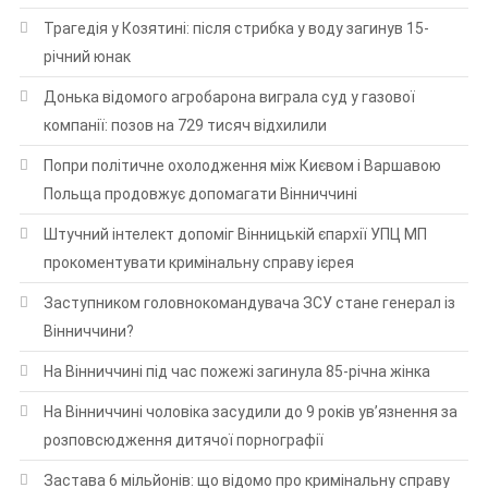
Трагедія у Козятині: після стрибка у воду загинув 15-
річний юнак
Донька відомого агробарона виграла суд у газової
компанії: позов на 729 тисяч відхилили
Попри політичне охолодження між Києвом і Варшавою
Польща продовжує допомагати Вінниччині
Штучний інтелект допоміг Вінницькій єпархії УПЦ МП
прокоментувати кримінальну справу ієрея
Заступником головнокомандувача ЗСУ стане генерал із
Вінниччини?
На Вінниччині під час пожежі загинула 85-річна жінка
На Вінниччині чоловіка засудили до 9 років ув’язнення за
розповсюдження дитячої порнографії
Застава 6 мільйонів: що відомо про кримінальну справу