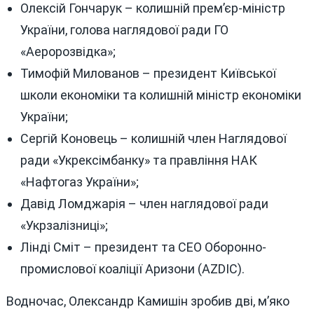
Олексій Гончарук – колишній прем’єр-міністр
України, голова наглядової ради ГО
«Аеророзвідка»;
Тимофій Милованов – президент Київської
школи економіки та колишній міністр економіки
України;
Сергій Коновець – колишній член Наглядової
ради «Укрексімбанку» та правління НАК
«Нафтогаз України»;
Давід Ломджарія – член наглядової ради
«Укрзалізниці»;
Лінді Сміт – президент та СЕО Оборонно-
промислової коаліції Аризони (AZDIC).
Водночас, Олександр Камишін зробив дві, м’яко