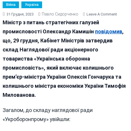
Війна
Україна
Павло Сидорченко
On
31 Грудня, 2023
Leave A Comment
ПОВЕР
Міністр з питань стратегічних галузей
«ЛЬОХИ
промисловості Олександр Камишін
повідомив
,
САМОКА
що, 29 грудня, Кабінет Міністрів затвердив
І
«ТИМОХ
склад Наглядової ради акціонерного
ДЕБІЛА
товариства «Українська оборонна
промисловість», який включає колишнього
премʼєр-міністра України Олексія Гончарука та
колишнього міністра економіки України Тимофія
Милованова.
Загалом, до складу наглядової ради
«Укроборонпрому» увійшли: