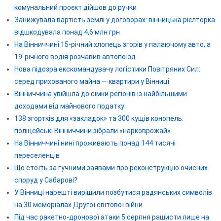
комунальний проєкт дійшов до ручки
Занижувала вартість землі у договорах: вінницька рієлторка
відшкодувала понад 4,6 млн грн
На Вінниччині 15-річний хлопець згорів у палаючому авто, а
19-річного водія розчавив автопоїзд
Нова підозра екскомандувачу логістики Повітряних Сил:
серед прихованого майна — квартири у Вінниці
Вінниччина увійшла до сімки регіонів із найбільшими
доходами від майнового податку
138 згортків для «закладок» та 300 кущів конопель:
поліцейські Вінниччини зібрали «нарковрожай»
На Вінниччині нині проживають понад 144 тисячі
переселенців
Що стоїть за гучними заявами про реконструкцію очисних
споруд у Сабарові?
У Вінниці нарешті вирішили позбутися радянських символів
на 30 меморіалах Другої світової війни
Під час ракетно-дронової атаки 5 серпня рашисти лише на