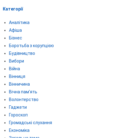
Категорії
Аналітика
Афіша
Бізнес
Боротьба з корупцією
Будівництво
Вибори
Війна
Вінниця
Вінничина
Вічна пам'ять
Волонтерство
Гаджети
Гороскоп
Громадські слухання
Економіка
Загальна тема