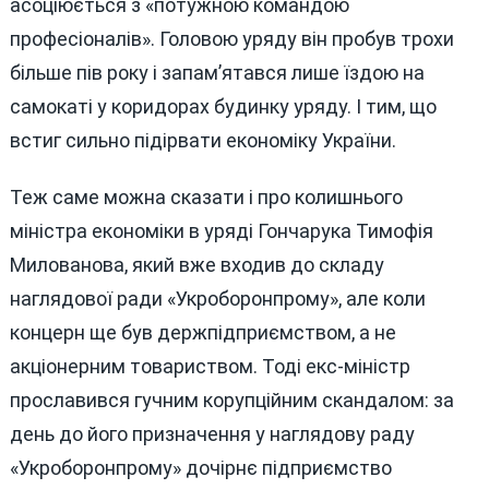
асоціюється з «потужною командою
професіоналів». Головою уряду він пробув трохи
більше пів року і запам’ятався лише їздою на
самокаті у коридорах будинку уряду. І тим, що
встиг сильно підірвати економіку України.
Теж саме можна сказати і про колишнього
міністра економіки в уряді Гончарука Тимофія
Милованова, який вже входив до складу
наглядової ради «Укроборонпрому», але коли
концерн ще був держпідприємством, а не
акціонерним товариством. Тоді екс-міністр
прославився гучним корупційним скандалом: за
день до його призначення у наглядову раду
«Укроборонпрому» дочірнє підприємство