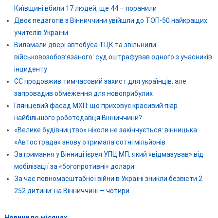
Київщині вбили 17 людей, ще 44 – поранили
Двоє педагогів з Вінниччини увійшли до ТОП-50 найкращих
учителів України
Виламали двері автобуса ТЦК та звільнили
військовозобов’язаного: суд оштрафував одного з учасників
інциденту
ЄС продовжив тимчасовий захист для українців, але
запровадив обмеження для новоприбулих
Глянцевий фасад МХП: що приховує красивий піар
найбільшого роботодавця Вінниччини?
«Велике будівництво» ніколи не закінчується: вінницька
«Автострада» знову отримала сотні мільйонів
Затримання у Вінниці ієрея УПЦ МП, який «відмазував» від
мобілізації за «богопротивні» долари
За час повномасштабної війни в Україні зникли безвісти 2
252 дитини: на Вінниччині — чотири
Новини по місяцях