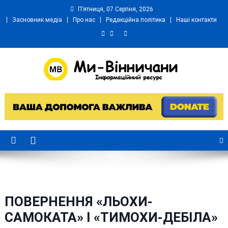
Skip
П’ятниця, 07 Серпня, 2026
to
Засновник медіа
Про нас
Редакційна політика
Наші контакти
content
Ми Вінничани
Незалежний інформаційний портал Вінничини
ПОВЕРНЕННЯ «ЛЬОХИ-
САМОКАТА» І «ТИМОХИ-ДЕБІЛА»