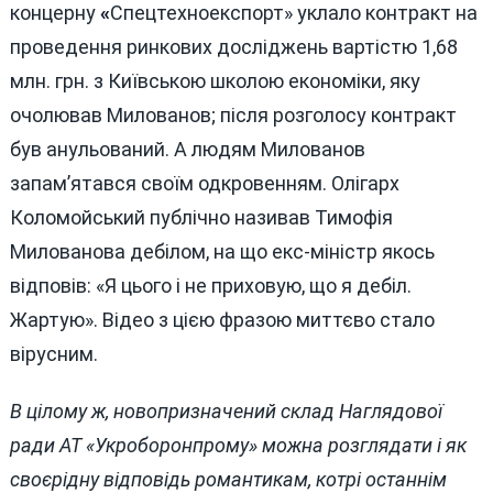
концерну
«
Спецтехноекспорт» уклало контракт на
проведення ринкових досліджень вартістю 1,68
млн. грн. з Київською школою економіки, яку
очолював Милованов; після розголосу контракт
був анульований. А людям Милованов
запам’ятався своїм одкровенням. Олігарх
Коломойський публічно називав Тимофія
Милованова дебілом, на що екс-міністр якось
відповів: «Я цього і не приховую, що я дебіл.
Жартую». Відео з цією фразою миттєво стало
вірусним.
В цілому ж, новопризначений склад Наглядової
ради АТ «Укроборонпрому» можна розглядати і як
своєрідну відповідь романтикам, котрі останнім