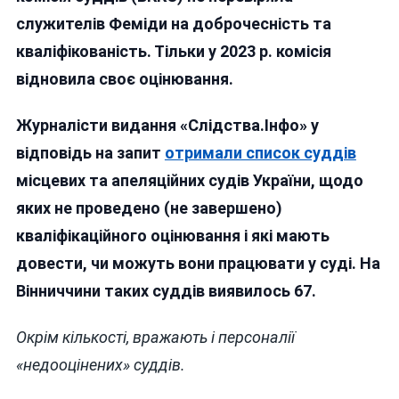
МАЮТЬ
служителів Феміди на доброчесність та
ДОВЕСТ
кваліфікованість. Тільки у 2023 р. комісія
ЩО
ГІДНІ
відновила своє оцінювання.
ВЕРШИ
ПРАВОС
Журналісти видання «Слідства.Інфо» у
(повний
відповідь на запит
отримали список суддів
Список)
місцевих та апеляційних судів України, щодо
яких не проведено (не завершено)
кваліфікаційного оцінювання і які мають
довести, чи можуть вони працювати у суді. На
Вінниччини таких суддів виявилось 67.
Окрім кількості, вражають і персоналії
«недооцінених» суддів.