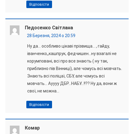
Відповісти
Педосенко Світлана
28 Березня, 2024 о 20:59
Ну да… особливо цікаві прізвища… , гайду,
іванченко,,кашпрук, федчишен…ну взагалі не
корумповані, всі про все знають ( ну так,
приблизно пів Вінниці), але чомусь всі мовчать.
Знають всі поліцаї, СБУ, але чомусь всі
мовчать… Ауууу ДБР…НАБУ…!!?? Ну да, вони ж
свої, не можна…
Відповісти
Комар