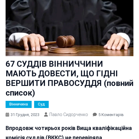
67 СУДДІВ ВІННИЧЧИНИ
МАЮТЬ ДОВЕСТИ, ЩО ГІДНІ
ВЕРШИТИ ПРАВОСУДДЯ (повний
список)
Вінничина
Суд
Павло Сидорченко
До
31 Грудня, 2023
5 Коментарів
67
Впродовж чотирьох років Вища кваліфікаційна
СУДДІВ
ВІННИЧ
комісія суддів (ВККС) не перевіряла