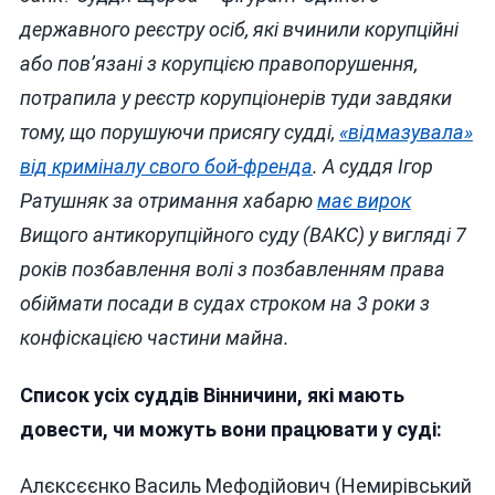
державного реєстру осіб, які вчинили корупційні
або пов’язані з корупцією правопорушення,
потрапила у реєстр корупціонерів туди завдяки
тому, що порушуючи присягу судді,
«відмазувала»
від криміналу свого бой-френда
. А суддя Ігор
Ратушняк за отримання хабарю
має вирок
Вищого антикорупційного суду (ВАКС) у вигляді 7
років позбавлення волі з позбавленням права
обіймати посади в судах строком на 3 роки з
конфіскацією частини майна.
Список усіх суддів Вінничини, які мають
довести, чи можуть вони працювати у суді:
Алєксєєнко Василь Мефодійович (Немирівський