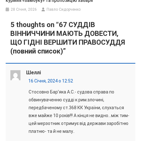
куріння «бамбуку» та пропозицію хабаря
28 Січня, 2026
Павло Сидорченко
5 thoughts on “
67 СУДДІВ
ВІННИЧЧИНИ МАЮТЬ ДОВЕСТИ,
ЩО ГІДНІ ВЕРШИТИ ПРАВОСУДДЯ
(повний список)
”
Шеллі
16 Січня, 2024 о 12:52
Стосовно Бар’яка А.С.- судова справа по
обвинуваченню судді к рим.злочині,
передбаченому ст.368 КК України, слухаться
вже майже 10 років!!! А кінця не видно…між тим-
цей мерзотник отримує від держави заробітню
платню- та й не малу..