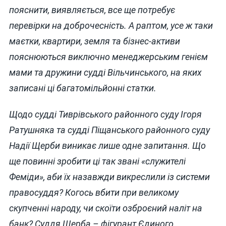
пояснити, виявляється, все ще потребує
перевірки на доброчесність. А раптом, усе ж таки
маєтки, квартири, земля та бізнес-активи
пояснюються виключно менеджерським генієм
мами та дружини судді Вільчинського, на яких
записані ці багатомільйонні статки.
Щодо судді Тиврівського районного суду Ігоря
Ратушняка та судді Піщанського районного суду
Надії Щерби виникає лише одне запитання. Що
ще повинні зробити ці так звані «служителі
Феміди», аби їх назавжди викреслили із системи
правосуддя? Когось вбити при великому
скупченні народу, чи скоїти озброєний наліт на
банк? Суддя Щерба – фігурант Єдиного