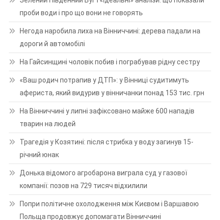
Зелений Південний Буг і «ідеальні» аналізи: що показали
проби води і про що вони не говорять
Негода наробила лиха на Вінниччині: дерева падали на
дороги й автомобілі
На Гайсинщині чоловік побив і пограбував рідну сестру
«Ваш родич потрапив у ДТП»: у Вінниці судитимуть
афериста, який видурив у вінничанки понад 153 тис. грн
На Вінниччині у липні зафіксовано майже 600 нападів
тварин на людей
Трагедія у Козятині: після стрибка у воду загинув 15-
річний юнак
Донька відомого агробарона виграла суд у газової
компанії: позов на 729 тисяч відхилили
Попри політичне охолодження між Києвом і Варшавою
Польща продовжує допомагати Вінниччині