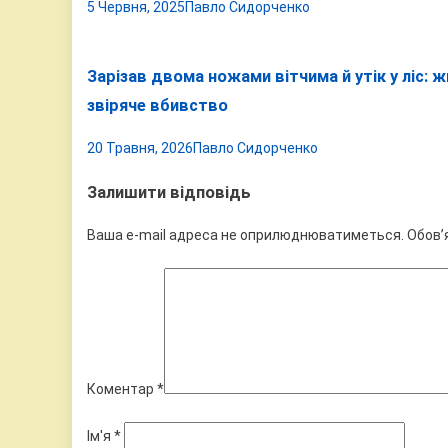
5 Червня, 2025
Павло Сидорченко
Зарізав двома ножами вітчима й утік у ліс:
звіряче вбивство
20 Травня, 2026
Павло Сидорченко
Залишити відповідь
Ваша e-mail адреса не оприлюднюватиметься.
Обов’
Коментар
*
Ім'я
*