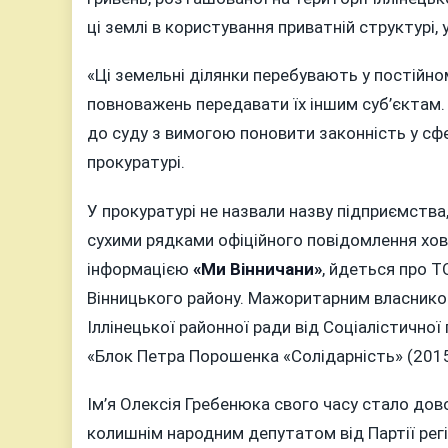
ці землі в користування приватній структурі, 
«Ці земельні ділянки перебувають у постійно
повноважень передавати їх іншим суб’єктам. 
до суду з вимогою поновити законність у с
прокуратурі.
У прокуратурі не назвали назву підприємства
сухими рядками офіційного повідомлення хова
інформацією
«Ми Вінничани»
, йдеться про Т
Вінницького району. Мажоритарним власнико
Іллінецької районної ради від Соціалістичної 
«Блок Петра Порошенка «Солідарність» (201
Ім’я Олексія Гребенюка свого часу стало дово
колишнім народним депутатом від Партії регі