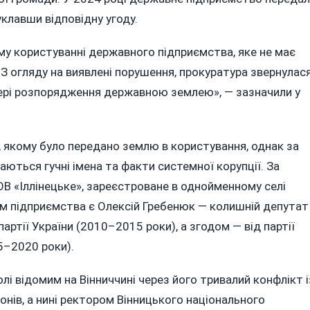
уклавши відповідну угоду.
му користуванні державного підприємства, яке не має
З огляду на виявлені порушення, прокуратура звернулас
фері розпорядження державною землею», — зазначили у
, якому було передано землю в користування, однак за
ються гучні імена та факти системної корупції. За
ОВ «Іллінецьке», зареєстроване в однойменному селі
м підприємства є Олексій Гребенюк — колишній депутат
партії України (2010–2015 роки), а згодом — від партії
5–2020 роки).
лі відомим на Вінниччині через його тривалий конфлікт і
онів, а нині ректором Вінницького національного