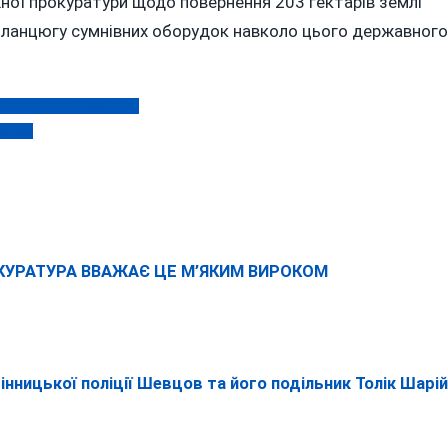
жної прокуратури щодо повернення 203 гектарів землі
у ланцюгу сумнівних оборудок навколо цього державного
 — шукали майже добу
абарі
ОКУРАТУРА ВВАЖАЄ ЦЕ М’ЯКИМ ВИРОКОМ
нницької поліції Шевцов та його подільник Толік Шарій