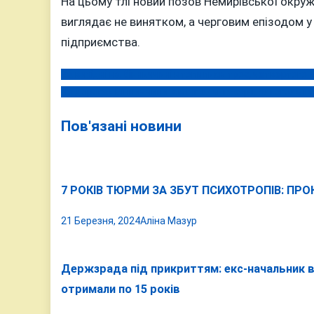
На цьому тлі новий позов Немирівської окру
виглядає не винятком, а черговим епізодом 
підприємства.
За вихідні на Вінниччині втопились троє, четвертого
Навігація
На дорогах Вінниччини: смертельні аварії, алкоголь і х
записів
Пов'язані новини
7 РОКІВ ТЮРМИ ЗА ЗБУТ ПСИХОТРОПІВ: ПР
21 Березня, 2024
Аліна Мазур
Держзрада під прикриттям: екс-начальник ві
отримали по 15 років