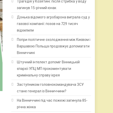
Трагедія у Козятині: після стрибка у воду
загинув 15-річний юнак
Донька відомого агробарона виграла суд у
газової компанії: позов на 729 тисяч
відхилили
Попри політичне охолодження між Києвом і
Варшавою Польща продовжує допомагати
Вінниччині
Штучний інтелект допоміг Вінницькій
єпархії УПЦ МП прокоментувати
кримінальну справу ієрея
Заступником головнокомандувача ЗСУ
стане генерал із Вінниччини?
На Вінниччині під час пожежі загинула 85-
річна жінка