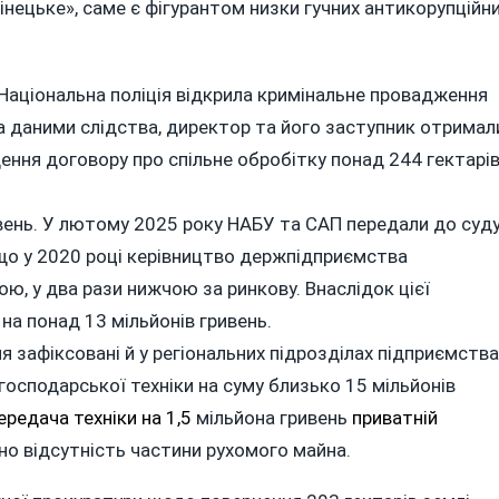
нецьке», саме є фігурантом низки гучних антикорупційн
 Національна поліція відкрила кримінальне провадження
 даними слідства, директор та його заступник отримал
дення договору про спільне обробітку понад 244 гектарі
ивень. У лютому 2025 року НАБУ та САП передали до суд
, що у 2020 році керівництво держпідприємства
ною, у два рази нижчою за ринкову. Внаслідок цієї
на понад 13 мільйонів гривень.
ня зафіксовані й у регіональних підрозділах підприємства
осподарської техніки на суму близько 15 мільйонів
редача техніки на 1,5
мільйона гривень
приватній
но відсутність частини рухомого майна.