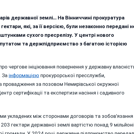
мельні
ктарів державної землі… На Вінниччині прокуратура
ери
ектари, які, за її версією, були незаконно передані н
лаштунками сухого пресрелізу. У центрі нового
льйони:
депутатом та держпідприємство з багатою історією
рі
личчя
про чергове ініціювання повернення у державну власніст
евірені
. За
інформацією
прокурорської пресслужби,
сом
ив провадження за позовом Немирівської окружної
орудки
нтр сертифікації та експертизи насіння і садивного
ми укладених між сторонами договорів та зобов’язання
 203 гектари державної землі вартістю понад 9 мільйоні
кої громади. У 2024 році державне підприємство переда