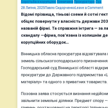
Боротьба з корупцією
Вінничина
Прокуратура
Суд
on
28 Липня, 2025
Павло Сидорченко
Leave a Comment
Зе
Відомі прізвища, тіньові схеми й сотні ге
аф
обіцяє повернути у власність держави 203 г
на
названій фірмі. Та справжня інтрига — за 
мі
скандалу —фірма, пов’язана із колишнім 
ста
корупційних оборудок…
об
і
Вінницька обласна прокуратура відзвітувала 
пер
земель сільськогосподарського призначення
ча
Господарський суд Вінницької області відкр
об
прокуратури до Державного підприємства «Це
матеріалу» та одного з приватних товариств.
Позовна заява стосується визнання недійсни
звільнити земельні ділянки. Предмет спору —
гривень, розташованої на території Іллінець