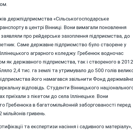
ом.
ників держпідприємства «Сільськогосподарське
ранспорту в центрі Вінниці. Вони вимагали поновлення
 заявляли про рейдерське захоплення підприємства, до
Калетник. Саме державне підприємство було створене у
у Іллінецького аграрного коледжу. Гребенюк водночас
ом як державного підприємства, так і створеного в 201
бляло 2,4 тис. га землі та утримувало до 500 голів велик
підприємства його намагався звільнити Фонд держмайна
еркальну відповідь. Студенти Вінницького національног
х приїхали з пікетом до села Іллінецьке. Вони
то Гребенюка в багатомільйонній заборгованості перед
 мільйонів гривень.
ифікації та експертизи насіння і садивного матеріалу»,