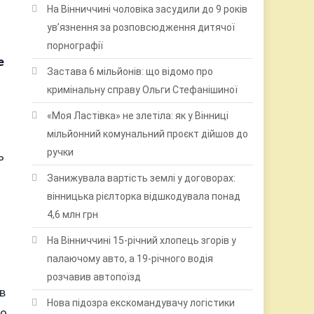
На Вінниччині чоловіка засудили до 9 років
ув’язнення за розповсюдження дитячої
порнографії
е
Застава 6 мільйонів: що відомо про
кримінальну справу Ольги Стефанішиної
«Моя Ластівка» не злетіла: як у Вінниці
мільйонний комунальний проєкт дійшов до
ручки
ь
Занижувала вартість землі у договорах:
вінницька рієлторка відшкодувала понад
4,6 млн грн
На Вінниччині 15-річний хлопець згорів у
палаючому авто, а 19-річного водія
розчавив автопоїзд
в
Нова підозра екскомандувачу логістики
ло