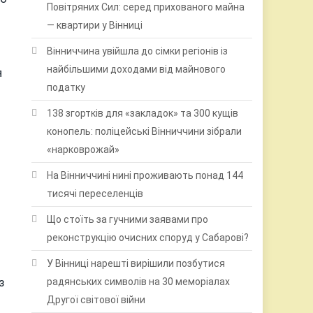
Повітряних Сил: серед прихованого майна
— квартири у Вінниці
Вінниччина увійшла до сімки регіонів із
найбільшими доходами від майнового
я
податку
138 згортків для «закладок» та 300 кущів
конопель: поліцейські Вінниччини зібрали
«нарковрожай»
На Вінниччині нині проживають понад 144
тисячі переселенців
Що стоїть за гучними заявами про
реконструкцію очисних споруд у Сабарові?
У Вінниці нарешті вирішили позбутися
з
радянських символів на 30 меморіалах
Другої світової війни