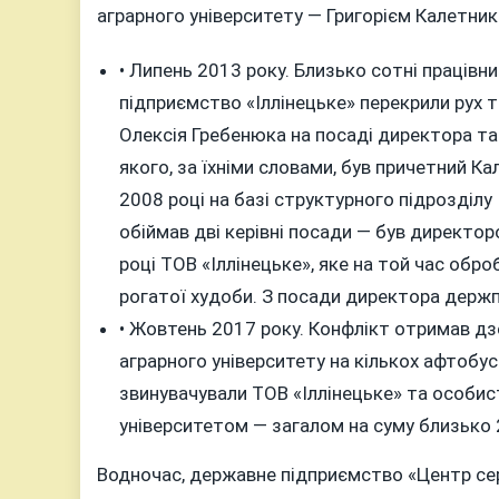
аграрного університету — Григорієм Калетник
• Липень 2013 року. Близько сотні праців
підприємство «Іллінецьке» перекрили рух т
Олексія Гребенюка на посаді директора та
якого, за їхніми словами, був причетний 
2008 році на базі структурного підрозділ
обіймав дві керівні посади — був директор
році ТОВ «Іллінецьке», яке на той час обро
рогатої худоби. З посади директора держ
• Жовтень 2017 року. Конфлікт отримав дз
аграрного університету на кількох афтобуса
звинувачували ТОВ «Іллінецьке» та особис
університетом — загалом на суму близько 2
Водночас, державне підприємство «Центр серт