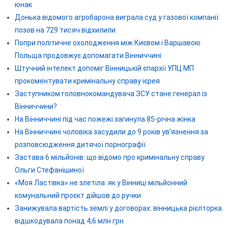
юнак
Донька відомого агробарона виграла суд у газової компанії:
позов на 729 тисяч відхилили
Попри політичне охолодження між Києвом і Варшавою
Польща продовжує допомагати Вінниччині
Штучний інтелект допоміг Вінницькій єпархії УПЦ МП
прокоментувати кримінальну справу ієрея
Заступником головнокомандувача ЗСУ стане генерал із
Вінниччини?
На Вінниччині під час пожежі загинула 85-річна жінка
На Вінниччині чоловіка засудили до 9 років ув’язнення за
розповсюдження дитячої порнографії
Застава 6 мільйонів: що відомо про кримінальну справу
Ольги Стефанішиної
«Моя Ластівка» не злетіла: як у Вінниці мільйонний
комунальний проєкт дійшов до ручки
Занижувала вартість землі у договорах: вінницька рієлторка
відшкодувала понад 4,6 млн грн