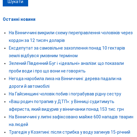
Останні новини
На Вінниччині викрили схему переправлення чоловіків через
кордон за 12 тисяч доларів
Ексдепутат за самовільне захоплення понад 10 гектарів
землі відбувся умовним терміном
Зелений Південний Буг і «ідеальні» аналізи: що показали
проби води і про що вони не говорять
Негода наробила лиха на Вінниччині: дерева падали на
дороги й автомобілі
На Гайсинщині чоловік побив і пограбував рідну сестру
«Ваш родич потрапив у ДТП»: у Вінниці судитимуть
афериста, який видурив у вінничанки понад 153 тис. грн
На Вінниччині у липні зафіксовано майже 600 нападів тварин
на людей
Трагедія у Козятині: після стрибка у воду загинув 15-річний