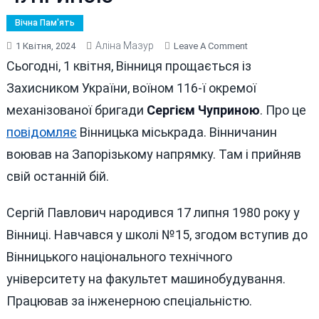
Вічна Пам'ять
Аліна Мазур
On
1 Квітня, 2024
Leave A Comment
СЬОГОДНІ
Сьогодні, 1 квітня, Вінниця прощається із
ВІННИЦЯ
Захисником України, воїном 116-ї окремої
ПРОЩАЄТЬСЯ
механізованої бригади
Сергієм Чуприною
. Про це
ІЗ
ГЕРОЄМ-
повідомляє
Вінницька міськрада. Вінничанин
ЗАХИСНИКОМ
воював на Запорізькому напрямку. Там і прийняв
СЕРГІЄМ
свій останній бій.
ЧУПРИНОЮ
Сергій Павлович народився 17 липня 1980 року у
Вінниці. Навчався у школі №15, згодом вступив до
Вінницького національного технічного
університету на факультет машинобудування.
Працював за інженерною спеціальністю.