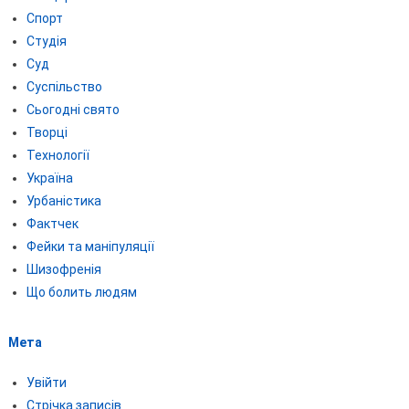
Спорт
Студія
Суд
Суспільство
Сьогодні свято
Творці
Технології
Україна
Урбаністика
Фактчек
Фейки та маніпуляції
Шизофренія
Що болить людям
Мета
Увійти
Стрічка записів