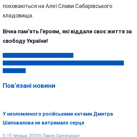
поховаються на Алеї Слави Сабарівського
кладовища.
Вічна пам’ять Героям, які віддали своє життя за
свободу України!
ГОРОСКОП НА 1 КВІТНЯ 2024 РОКУ
Навігація
СМЕРТЕЛЬНЕ ДТП ПОБЛИЗУ СТРИЖАВКИ: ЗАГИНУВ ВОДІЙ
записів
ТРИЦИКЛА
Пов'язані новини
У незломленого російськими катами Дмитра
Шаповалова не витримало серце
15 Червня, 2025
Павло Сидорченко