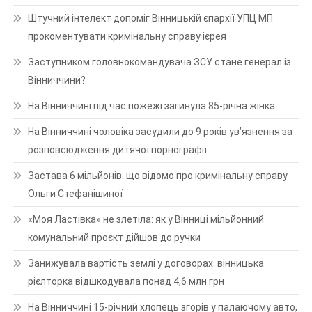
Штучний інтелект допоміг Вінницькій єпархії УПЦ МП
прокоментувати кримінальну справу ієрея
Заступником головнокомандувача ЗСУ стане генерал із
Вінниччини?
На Вінниччині під час пожежі загинула 85-річна жінка
На Вінниччині чоловіка засудили до 9 років ув’язнення за
розповсюдження дитячої порнографії
Застава 6 мільйонів: що відомо про кримінальну справу
Ольги Стефанішиної
«Моя Ластівка» не злетіла: як у Вінниці мільйонний
комунальний проєкт дійшов до ручки
Занижувала вартість землі у договорах: вінницька
рієлторка відшкодувала понад 4,6 млн грн
На Вінниччині 15-річний хлопець згорів у палаючому авто,