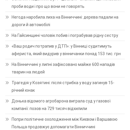
проби води і про що вони не говорять
Негода наробила лиха на Вінниччині: дерева падали на
дороги й автомобілі
На Гайсинщині чоловік побив і пограбував рідну сестру
«Ваш родич потрапив у ДТП»: у Вінниці судитимуть
афериста, який видурив у вінничанки понад 153 тис. грн
На Вінниччині у липні зафіксовано майже 600 нападів
тварин на людей
Трагедія у Козятині: після стрибка у воду загинув 15-
річний юнак
Донька відомого агробарона виграла суд у газової
компанії: позов на 729 тисяч відхилили
Попри політичне охолодження між Києвом і Варшавою
Польща продовжує допомагати Вінниччині