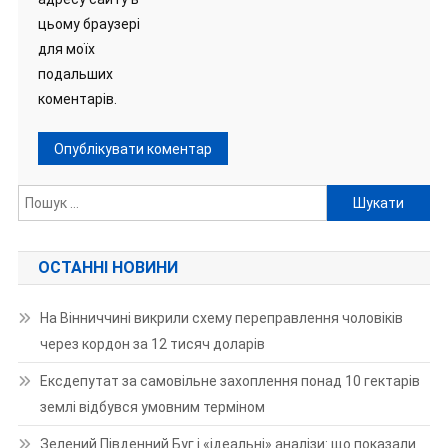
цьому браузері
для моїх
подальших
коментарів.
Пошук:
ОСТАННІ НОВИНИ
На Вінниччині викрили схему переправлення чоловіків
через кордон за 12 тисяч доларів
Ексдепутат за самовільне захоплення понад 10 гектарів
землі відбувся умовним терміном
Зелений Південний Буг і «ідеальні» аналізи: що показали