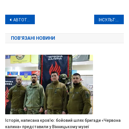
Навігація
АВТОТРОЩА НА НЕМИРІВСЬКОМУ ШОСЕ: НАСЛІДКИ
ІНСУЛЬТ: ПРОФІЛАКТИКА, ВИДИ ТА СИМПТОМИ
записів
ПОВ'ЯЗАНІ НОВИНИ
Історія, написана кров’ю: бойовий шлях бригади «Червона
калина» представили у Вінницькому музеї