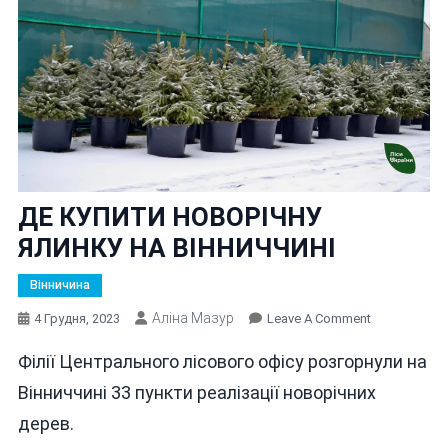
ДЕ КУПИТИ НОВОРІЧНУ
ЯЛИНКУ НА ВІННИЧЧИНІ
Вінничина
Аліна Мазур
On
4 Грудня, 2023
Leave A Comment
ДЕ
Філії Центрального лісового офісу розгорнули на
КУПИТИ
НОВОРІЧНУ
Вінниччині 33 пункти реалізації новорічних
ЯЛИНКУ
дерев.
НА